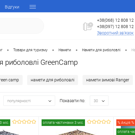
Відгуки
+38(068) 12 808 12
+38(097) 12 808 12
Зворотний зв'язок
•
•
•
•
ог
Товари для туризму
Намети
Намети для риболовлі
Н
я риболовлі GreenCamp
reen camp
намети для риболовлі
намети зимові Ranger
Показати по:
популярності
30
3 міс.
оплата частинами 3 міс.
% Акція %
оплата ча