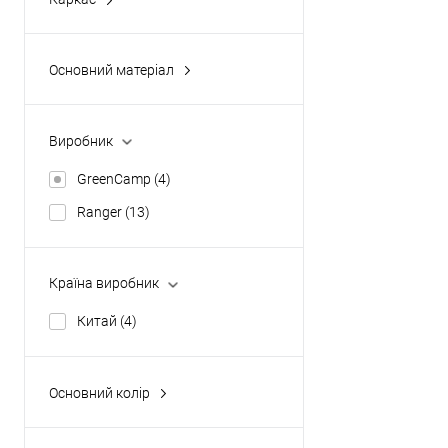
автоматичний
(2)
класичний
(0)
Основний матеріал
напівавтоматичний
(2)
polyester
(4)
алюміній
(0)
Виробник
нейлон
(0)
GreenCamp
(4)
Ranger
(13)
Країна виробник
Китай
(4)
Основний колір
білий камуфляж
(1)
зелений
(0)