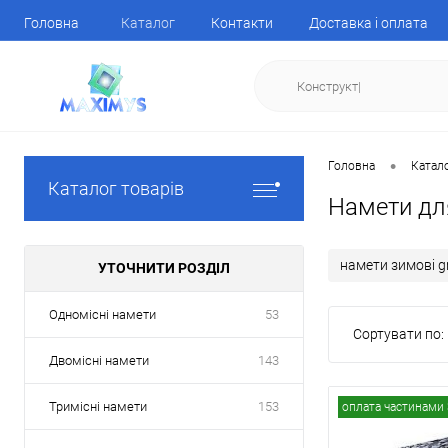
Головна
Каталог
Контакти
Доставка і оплата
•
Головна
Катал
Каталог товарів
Намети дл
намети зимові g
УТОЧНИТИ РОЗДІЛ
Одномісні намети
53
Сортувати по:
Двомісні намети
143
Тримісні намети
153
оплата частинами 