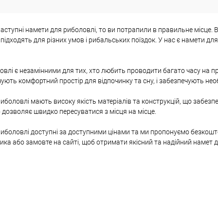
аступні намети для риболовлі, то ви потрапили в правильне місце
і підходять для різних умов і рибальських поїздок. У нас є намети д
влі є незамінними для тих, хто любить проводити багато часу на пр
чують комфортний простір для відпочинку та сну, і забезпечують нео
иболовлі мають високу якість матеріалів та конструкцій, що забезпе
дозволяє швидко пересуватися з місця на місце.
иболовлі доступні за доступними цінами та ми пропонуємо безкошт
ика або замовте на сайті, щоб отримати якісний та надійний намет 