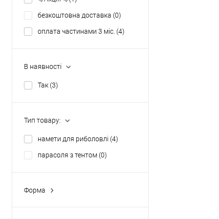
безкоштовна доставка
(0)
оплата частинами 3 міс.
(4)
В наявності
Так
(3)
Тип товару:
намети для риболовлі
(4)
парасоля з тентом
(0)
Форма
нестандартна
(2)
півсфера
(2)