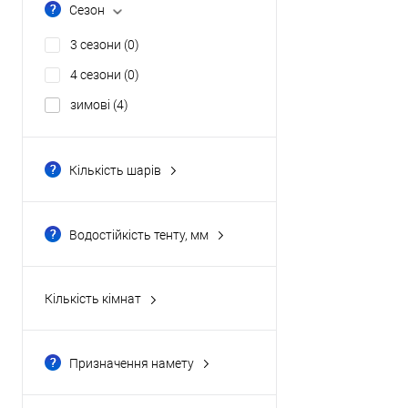
Сезон
3 сезони
(0)
4 сезони
(0)
зимові
(4)
Кількість шарів
двошарові
(0)
Водостійкість тенту, мм
3000 мм
(0)
5000 мм
(0)
Кількість кімнат
8000 мм
(0)
одна
(4)
Призначення намету
для риболовлі
(4)