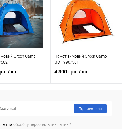
имовий Green Camp
Намет зимовий Green Camp
/502
GС-1998/501
грн.
4 300 грн.
/ шт
/ шт
В кошик
Повідомити про наявність
Підписатися
 в 1 клік
Порівняння
Купити в 1 клік
Порівняння
ане
В наявності
В обране
Недоступно
оден на
обробку персональних даних.
*