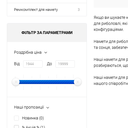
Ремкомплект для намету
3
Якщо ви шукаєте н
для риболовлі, як
конфігураціями.
ФІЛЬТР ЗА ПАРАМЕТРАМИ
Намети для риболо
та сонця, забезпе
Роздрібна ціна
Наші намети для р
Від
До
розбираються, що 
Наші намети для р
нашого співробітн
Наші пропозиції
Новинка
(0)
% Акція %
(1)