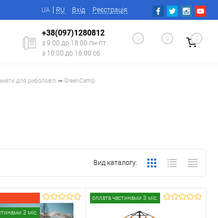
UA
RU
Вхід
Реєстрація
+38(097)1280812
0
0
0
з 9:00 до 18:00 пн-пт
з 10:00 до 16:00 сб
амети для риболовлі ➡ GreenCamp
Вид каталогу:
оплата частинами 3 міс.
стинами 3 міс.