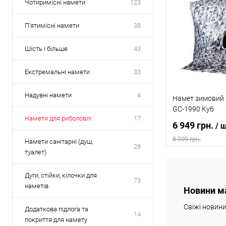
Чотиримісні намети
123
П'ятимісні намети
38
Шість і більше
43
Екстремальні намети
33
Надувні намети
4
Намет зимовий
GС-1990 Куб
Намети для риболовлі
17
6 949 грн.
/ 
8 099 грн.
Намети санітарні (душ,
28
туалет)
В
Дуги, стійки, кілочки для
73
наметів
Новини м
Купити в 1 клі
Свіжі новин
Додаткова підлога та
В обране
14
покриття для намету