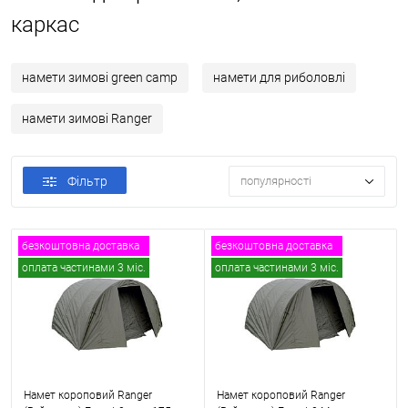
каркас
намети зимові green camp
намети для риболовлі
намети зимові Ranger
Фільтр
популярності
безкоштовна доставка
безкоштовна доставка
оплата частинами 3 міс.
оплата частинами 3 міс.
Намет короповий Ranger
Намет короповий Ranger