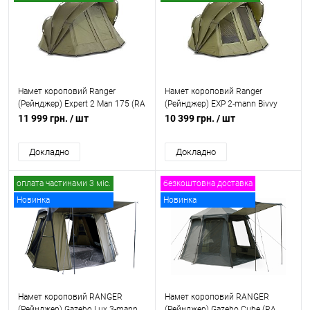
Намет короповий Ranger
Намет короповий Ranger
(Рейнджер) Expert 2 Man 175 (RA
(Рейнджер) EXP 2-mann Bivvy
6644)
(RA 6609)
11 999 грн.
/ шт
10 399 грн.
/ шт
Докладно
Докладно
оплата частинами 3 міс.
безкоштовна доставка
Новинка
Новинка
безкоштовна доставка
Намет короповий RANGER
Намет короповий RANGER
(Рейнджер) Gazebo Lux 3-mann
(Рейнджер) Gazebo Cube (RA