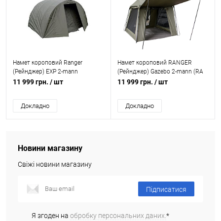
Новинка
Намет короповий Ranger
Намет короповий RANGER
(Рейнджер) EXP 2-mann
(Рейнджер) Gazebo 2-mann (RA
Bivvy+зимове покриття, RA
6663)
11 999 грн.
/ шт
11 999 грн.
/ шт
6615
Докладно
Докладно
Новини магазину
Свіжі новини магазину
Підписатися
Я згоден на
обробку персональних даних.
*