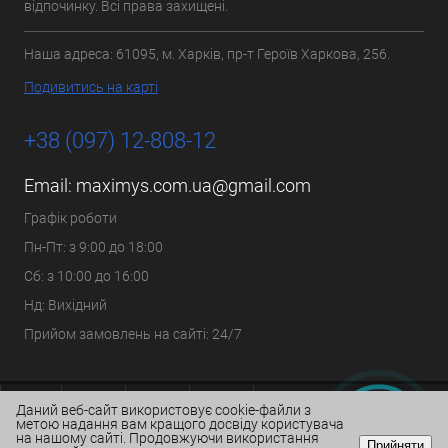
відпочинку. Всі права захищені.
Наша адреса: 61095, м. Харків, пр-т Героїв Харкова, 256.
Подивитись на карті
+38 (097) 12-808-12
Email:
maximys.com.ua@gmail.com
Графік роботи
Пн-Пт: з 9:00 до 18:00
Сб: з 10:00 до 16:00
Нд: Вихідний
Прийом замовлень на сайті: 24/7
Даний веб-сайт використовує cookie-файли з
метою надання вам кращого досвіду користувача
на нашому сайті. Продовжуючи використання
Прийняти