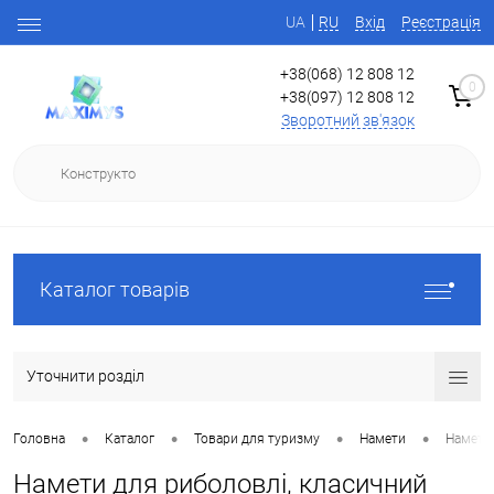
UA
RU
Вхід
Реєстрація
+38(068) 12 808 12
0
+38(097) 12 808 12
Зворотний зв'язок
Каталог товарів
Уточнити розділ
•
•
•
•
Головна
Каталог
Товари для туризму
Намети
Намети
Намети для риболовлі, класичний