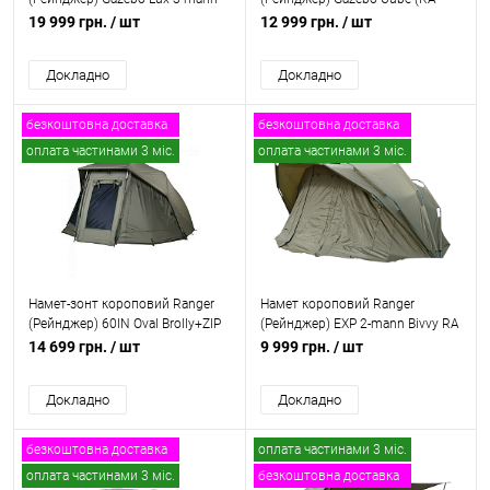
(RA 6665)
6666)
19 999 грн.
/ шт
12 999 грн.
/ шт
Докладно
Докладно
безкоштовна доставка
безкоштовна доставка
оплата частинами 3 міс.
оплата частинами 3 міс.
Намет-зонт короповий Ranger
Намет короповий Ranger
(Рейнджер) 60IN Oval Brolly+ZIP
(Рейнджер) EXP 2-mann Bivvy RA
Panel, RA 6607
6617
14 699 грн.
/ шт
9 999 грн.
/ шт
Докладно
Докладно
безкоштовна доставка
оплата частинами 3 міс.
оплата частинами 3 міс.
безкоштовна доставка