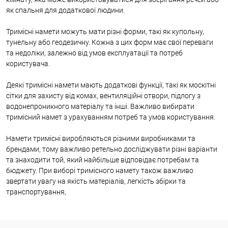
як спальня для додаткової людини.
Тримісні намети можуть мати різні форми, такі як купольну,
тунельну або геодезичну. Кожна з цих форм має свої переваги
та недоліки, залежно від умов експлуатації та потреб
користувача.
Деякі тримісні намети мають додаткові функції, такі як москітні
сітки для захисту від комах, вентиляційні отвори, підлогу з
водонепроникного матеріалу та інші. Важливо вибирати
тримісний намет з урахуванням потреб та умов користування.
Намети тримісні виробляються різними виробниками та
брендами, тому важливо ретельно досліджувати різні варіанти
та знаходити той, який найбільше відповідає потребам та
бюджету. При виборі тримісного намету також важливо
звертати увагу на якість матеріалів, легкість збірки та
транспортування,