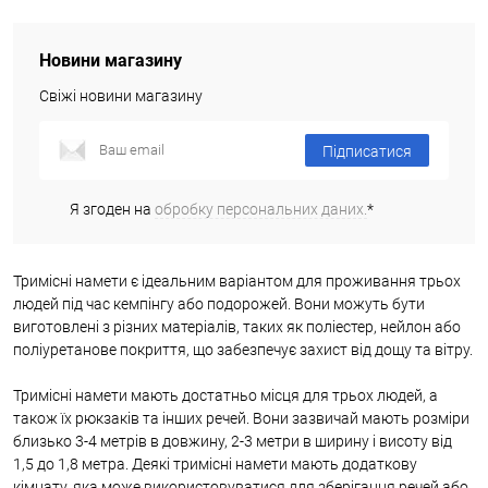
Новини магазину
Свіжі новини магазину
Підписатися
Я згоден на
обробку персональних даних.
*
Тримісні намети є ідеальним варіантом для проживання трьох
людей під час кемпінгу або подорожей. Вони можуть бути
виготовлені з різних матеріалів, таких як поліестер, нейлон або
поліуретанове покриття, що забезпечує захист від дощу та вітру.
Тримісні намети мають достатньо місця для трьох людей, а
також їх рюкзаків та інших речей. Вони зазвичай мають розміри
близько 3-4 метрів в довжину, 2-3 метри в ширину і висоту від
1,5 до 1,8 метра. Деякі тримісні намети мають додаткову
кімнату, яка може використовуватися для зберігання речей або