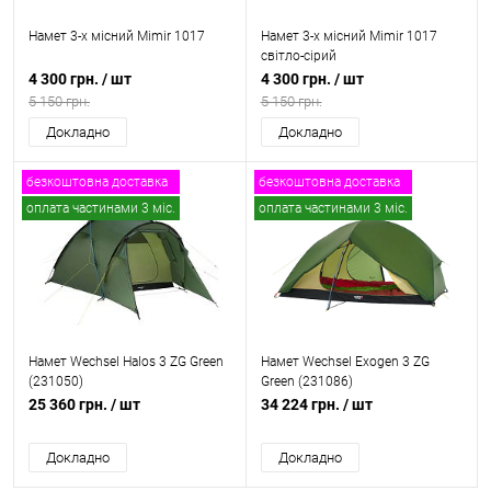
Намет 3-х місний Mimir 1017
Намет 3-х місний Mimir 1017
світло-сірий
4 300 грн.
/ шт
4 300 грн.
/ шт
5 150 грн.
5 150 грн.
Докладно
Докладно
безкоштовна доставка
безкоштовна доставка
оплата частинами 3 міс.
оплата частинами 3 міс.
Намет Wechsel Halos 3 ZG Green
Намет Wechsel Exogen 3 ZG
(231050)
Green (231086)
25 360 грн.
/ шт
34 224 грн.
/ шт
Докладно
Докладно