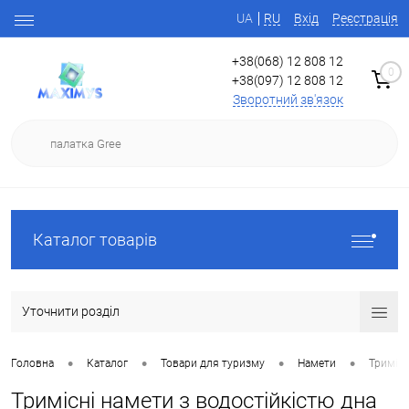
UA
RU
Вхід
Реєстрація
+38(068) 12 808 12
0
+38(097) 12 808 12
Зворотний зв'язок
Каталог товарів
Уточнити розділ
•
•
•
•
Головна
Каталог
Товари для туризму
Намети
Тримісн
Тримісні намети з водостійкістю дна