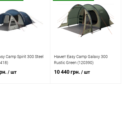
 в 1 клік
Порівняння
Купити в 1 клік
Порівняння
ане
Недоступно
В обране
Недоступно
sy Camp Spirit 300 Steel
Намет Easy Camp Galaxy 300
0418)
Rustic Green (120390)
грн.
10 440 грн.
/ шт
/ шт
ідомити про наявність
Повідомити про наявність
 в 1 клік
Порівняння
Купити в 1 клік
Порівняння
ане
Недоступно
В обране
Недоступно