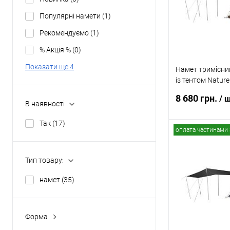
В обране
Популярні намети
(1)
Рекомендуємо
(1)
% Акція %
(0)
Показати ще 4
Намет тримісни
із тентом Natur
CNK2550WS010
8 680 грн.
/ 
В наявності
Так
(17)
оплата частинами 
В
Тип товару:
Купити в 1 клі
намет
(35)
В обране
Форма
напівбочка
(2)