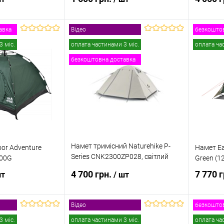
авка
Відео
безкоштов
и про наявність
Повідомити про наявність
Пов
3 міс.
оплата частинами 3 міс.
оплата ча
безкоштовна доставка
к
Порівняння
Купити в 1 клік
Порівняння
Купити
Недоступно
В обране
Недоступно
В обр
Намет тримісний Naturehike P-
oor Adventure
Намет Ea
Series CNK2300ZP028, світлий
200G
Green (1
сірий
4 700 грн.
7 770 
шт
/ шт
Відео
безкоштов
и про наявність
Повідомити про наявність
Пов
3 міс.
оплата частинами 3 міс.
оплата ча