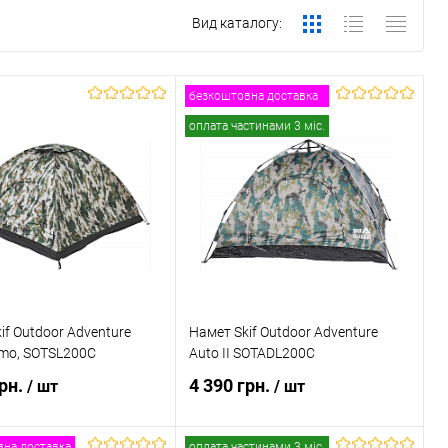
Вид каталогу:
безкоштовна доставка
оплата частинами 3 міс.
if Outdoor Adventure
Намет Skif Outdoor Adventure
amo, SOTSL200C
Auto II SOTADL200C
грн.
4 390 грн.
/ шт
/ шт
на доставка
оплата частинами 3 міс.