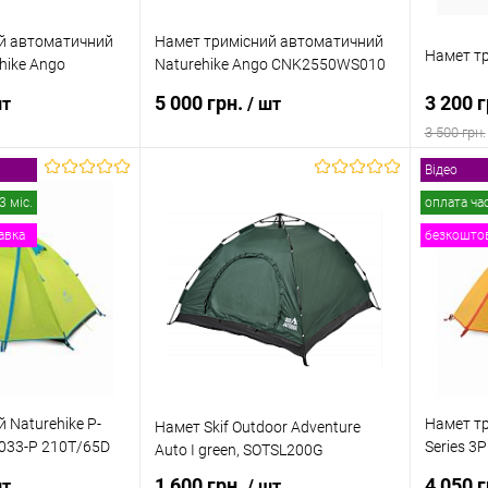
й автоматичний
Намет тримісний автоматичний
Намет т
ehike Ango
Naturehike Ango CNK2550WS010
 L
S
5 000 грн.
3 200 
шт
/ шт
3 500 грн.
Відео
 кошик
В кошик
3 міс.
оплата ча
авка
безкоштов
к
Порівняння
Купити в 1 клік
Порівняння
Купити
В наявності
В обране
В наявності
В обр
 Naturehike P-
Намет тр
Намет Skif Outdoor Adventure
Z033-P 210T/65D
Series 3
Auto I green, SOTSL200G
помаран
1 600 грн.
4 050 
шт
/ шт