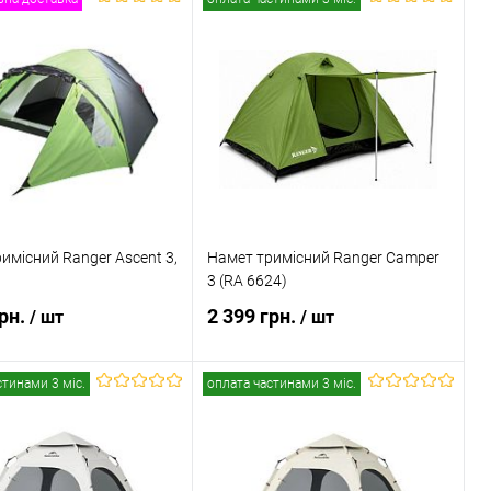
В кошик
В кошик
 в 1 клік
Порівняння
Купити в 1 клік
Порівняння
ане
В наявності
В обране
В наявності
имісний Ranger Ascent 3,
Намет тримісний Ranger Сamper
3 (RA 6624)
грн.
2 399 грн.
/ шт
/ шт
стинами 3 міс.
оплата частинами 3 міс.
В кошик
В кошик
 в 1 клік
Порівняння
Купити в 1 клік
Порівняння