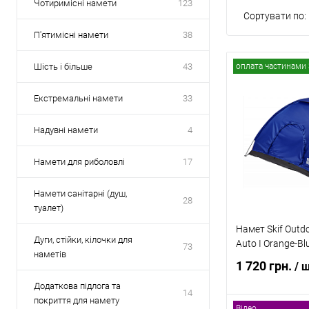
Чотиримісні намети
123
Сортувати по:
П'ятимісні намети
38
Шість і більше
43
оплата частинами 
Екстремальні намети
33
Надувні намети
4
Намети для риболовлі
17
Намети санітарні (душ,
28
туалет)
Намет Skif Outd
Дуги, стійки, кілочки для
Auto I Orange-B
73
наметів
1 720 грн.
/ 
Додаткова підлога та
14
покриття для намету
Відео