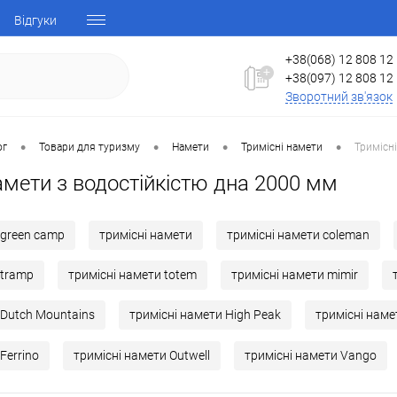
Відгуки
+38(068) 12 808 12
+38(097) 12 808 12
Зворотний зв'язок
•
•
•
•
ог
Товари для туризму
Намети
Тримісні намети
Тримісн
амети з водостійкістю дна 2000 мм
 green camp
тримісні намети
тримісні намети coleman
 tramp
тримісні намети totem
тримісні намети mimir
 Dutch Mountains
тримісні намети High Peak
тримісні нам
Ferrino
тримісні намети Outwell
тримісні намети Vango