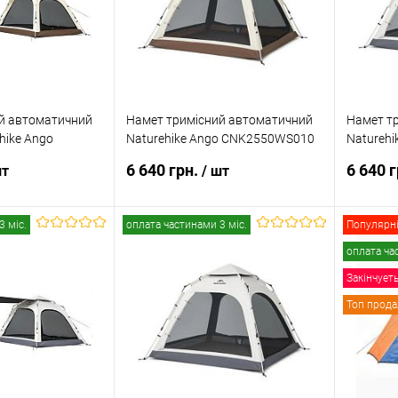
В наявності
В обране
В наявності
В обр
й автоматичний
Намет тримісний автоматичний
Намет т
ehike Ango
Naturehike Ango CNK2550WS010
Natureh
 L
L
L
6 640 грн.
6 640 
шт
/ шт
3 міс.
оплата частинами 3 міс.
Популярні
 кошик
В кошик
оплата ча
Закінчует
к
Порівняння
Купити в 1 клік
Порівняння
Купити
Топ прод
В наявності
В обране
В наявності
В обр