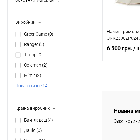
Основний матеріал
надувний
(1)
polyester
(35)
нейлон
(0)
Виробник
Намет тримісний
GreenCamp
(0)
CNK2300ZP024 
Ranger
(3)
6 500 грн.
/ 
Tramp
(0)
Coleman
(2)
Повідомит
Mimir
(2)
Показати ще 14
Купити в 1 клі
В обране
Країна виробник
Новини м
Бангладеш
(4)
Свіжі новин
Данія
(0)