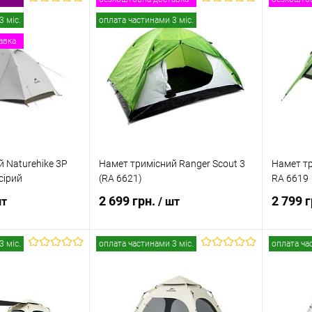
 кошик
В кошик
3 міс.
оплата частинами 3 міс.
авка
к
Порівняння
Купити в 1 клік
Порівняння
Купити
В наявності
В обране
В наявності
В обр
 Naturehike 3P
Намет тримісний Ranger Scout 3
Намет тр
сірий
(RA 6621)
RA 6619
2 699 грн.
2 799 
шт
/ шт
3 міс.
оплата частинами 3 міс.
оплата ча
 кошик
В кошик
к
Порівняння
Купити в 1 клік
Порівняння
Купити