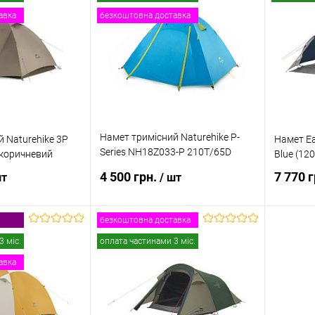
авка
безкоштовна доставка
к
Порівняння
Купити в 1 клік
Порівняння
Купити
Недоступно
В обране
Недоступно
В обр
Намет тримісний Naturehike P-
 Naturehike 3P
Намет Ea
Series NH18Z033-P 210T/65D
коричневий
Blue (12
блакитний
4 500 грн.
7 770 
шт
/ шт
безкоштовна доставка
и про наявність
Повідомити про наявність
Пов
3 міс.
оплата частинами 3 міс.
авка
к
Порівняння
Купити в 1 клік
Порівняння
Купити
Недоступно
В обране
Недоступно
В обр