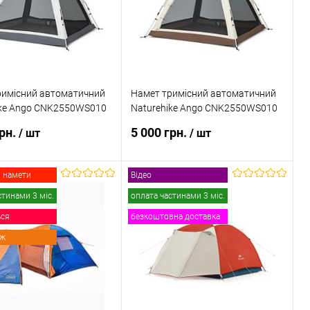
ане
В наявності
В обране
В наявності
римісний автоматичний
Намет тримісний автоматичний
ike Ango CNK2550WS010
Naturehike Ango CNK2550WS010
S
грн.
5 000 грн.
/ шт
/ шт
 намети
Відео
В кошик
В кошик
стинами 3 міс.
оплата частинами 3 міс.
ься
безкоштовна доставка
 в 1 клік
Порівняння
Купити в 1 клік
Порівняння
аж
ане
В наявності
В обране
В наявності