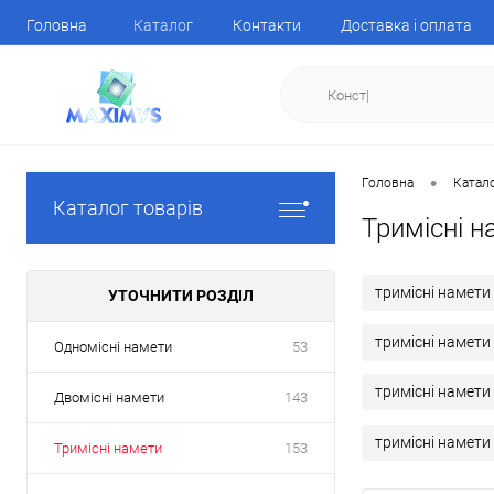
Головна
Каталог
Контакти
Доставка і оплата
•
Головна
Катал
Каталог товарів
Тримісні н
тримісні намети
УТОЧНИТИ РОЗДІЛ
тримісні намети
Одномісні намети
53
тримісні намети
Двомісні намети
143
тримісні намети 
Тримісні намети
153