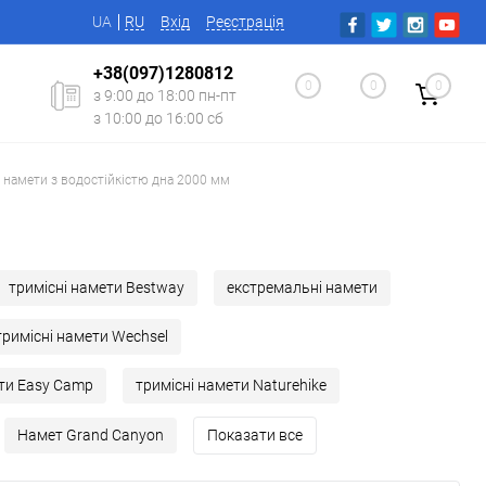
UA
RU
Вхід
Реєстрація
+38(097)1280812
0
0
0
з 9:00 до 18:00 пн-пт
з 10:00 до 16:00 сб
і намети з водостійкістю дна 2000 мм
тримісні намети Bestway
екстремальні намети
тримісні намети Wechsel
ети Easy Camp
тримісні намети Naturehike
Намет Grand Canyon
Показати все