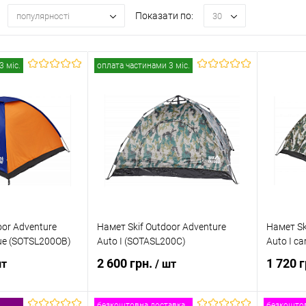
Показати по:
популярності
30
3 міс.
оплата частинами 3 міс.
oor Adventure
Намет Skif Outdoor Adventure
Намет Sk
lue (SOTSL200OB)
Auto I (SOTASL200C)
Auto I c
2 600 грн.
1 720 
шт
/ шт
безкоштовна доставка
безкоштов