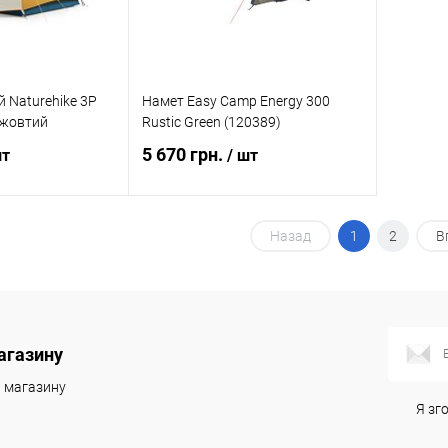
 Naturehike 3P
Намет Easy Camp Energy 300
жовтий
Rustic Green (120389)
5 670 грн.
шт
/ шт
и про наявність
Повідомити про наявність
Назад
1
2
В
к
Порівняння
Купити в 1 клік
Порівняння
Недоступно
В обране
Недоступно
агазину
и магазину
Я зг