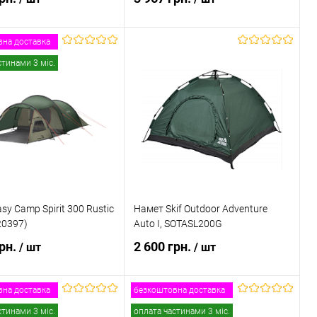
на доставка
ідомити про наявність
Повідомити про наявність
стинами 3 міс.
 в 1 клік
Порівняння
Купити в 1 клік
Порівняння
ане
Недоступно
В обране
Недоступно
sy Camp Spirit 300 Rustic
Намет Skif Outdoor Adventure
20397)
Auto I, SOTASL200G
грн.
2 600 грн.
/ шт
/ шт
на доставка
безкоштовна доставка
ідомити про наявність
Повідомити про наявність
стинами 3 міс.
оплата частинами 3 міс.