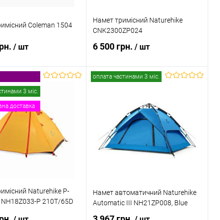
Намет тримісний Naturehike
римісний Coleman 1504
CNK2300ZP024
грн.
6 500 грн.
/ шт
/ шт
оплата частинами 3 міс.
В кошик
Повідомити про наявність
стинами 3 міс.
на доставка
 в 1 клік
Порівняння
Купити в 1 клік
Порівняння
ане
В наявності
В обране
Недоступно
имісний Naturehike P-
Намет автоматичний Naturehike
P NH18Z033-P 210T/65D
Automatic III NH21ZP008, Blue
чевий
грн.
3 967 грн.
/ шт
/ шт