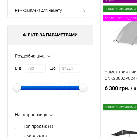
В
оплата частинами 
Ремкомплект для намету
3
безкоштовна дост
Купити в 1 клі
В обране
ФІЛЬТР ЗА ПАРАМЕТРАМИ
Роздрібна ціна
Від
До
Намет тримісний
CNK2300ZP024 
6 300 грн.
/ 
оплата частинами 
В
Наші пропозиції
Топ продаж
(1)
Купити в 1 клі
Новинка
(0)