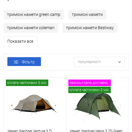
тримісні намети green camp
тримісні намети
тримісні намети coleman
тримісні намети Bestway
Показати все
Фільтр
популярності
оплата частинами 3 міс.
безкоштовна доставка
оплата частинами 3 міс.
Намет Wechsel Venture 3 TL
Намет Wechsel Halos 3 ZG Green