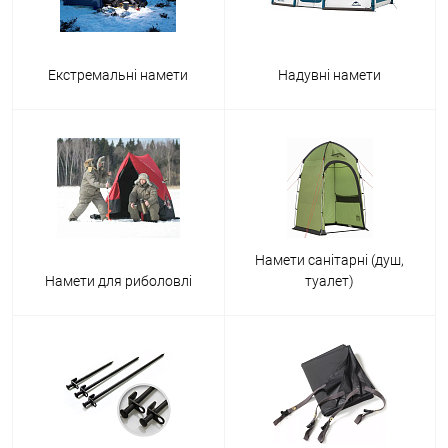
Екстремальні намети
Надувні намети
Намети санітарні (душ,
Намети для риболовлі
туалет)