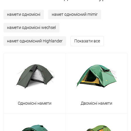
намети одномісні
намет одномісний mimir
намети одномісні wechsel
намет одномісний Highlander
Показати все
Одномісні намети
Двомісні намети