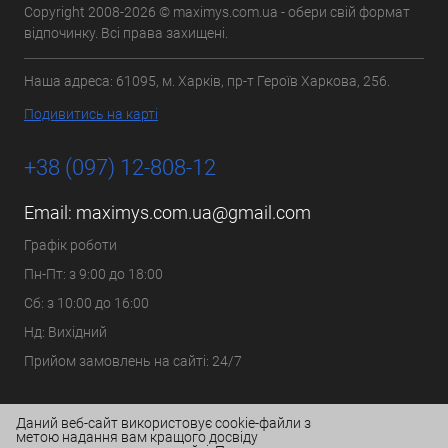
Copyright 2008-2026 © maximys.com.ua - обери свій формат
відпочинку. Всі права захищені.
Наша адреса: 61095, м. Харків, пр-т Героїв Харкова, 256.
Подивитись на карті
+38 (097) 12-808-12
Email:
maximys.com.ua@gmail.com
Графік роботи
Пн-Пт: з 9:00 до 18:00
Сб: з 10:00 до 16:00
Нд: Вихідний
Прийом замовлень на сайті: 24/7
Даний веб-сайт використовує cookie-файли з
метою надання вам кращого досвіду