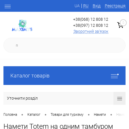
UA
RU
Вхід
Реєстрація
+38(068) 12 808 12
0
+38(097) 12 808 12
Зворотний зв'язок
Каталог товарів
Уточнити розділ
•
•
•
•
Головна
Каталог
Товари для туризму
Намети
Намети
Намети Totem на одним тамбуром