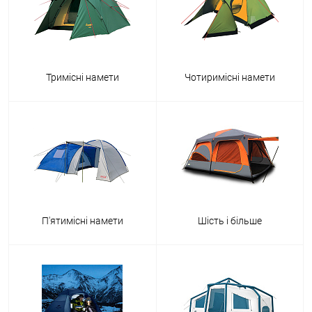
Тримісні намети
Чотиримісні намети
П'ятимісні намети
Шість і більше