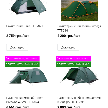
Намет Totem Trek UTTT-021
Намет тримісний Totem Carriage
TTT-016
2 759 грн.
/ шт
4 200 грн.
/ шт
Докладно
Докладно
безкоштовна доставка
безкоштовна доставка
оплата частинами 3 міс.
оплата частинами 3 міс.
Намет чотиримісний Totem
Намет тримісний Totem Summer
Catawba 4 (V2) UTTT-024
3 Plus (V2) UTTT-031
6 661 грн.
/ шт
2 803 грн.
/ шт