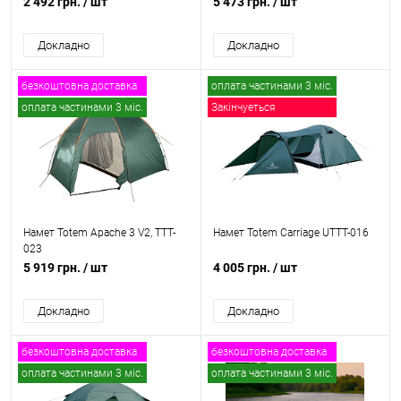
2 492 грн.
/ шт
5 473 грн.
/ шт
Докладно
Докладно
безкоштовна доставка
оплата частинами 3 міс.
оплата частинами 3 міс.
Закінчуеться
безкоштовна доставка
Намет Totem Apache 3 V2, TTT-
Намет Totem Carriage UTTT-016
023
5 919 грн.
/ шт
4 005 грн.
/ шт
Докладно
Докладно
безкоштовна доставка
безкоштовна доставка
оплата частинами 3 міс.
оплата частинами 3 міс.