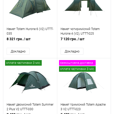
Намет Totem Hurone 6 (V2) UTTT-
Намет чотиримісний Totem
035
Hurone 4 (V2), UTTT-025
8 321 грн.
/ шт
7 120 грн.
/ шт
Докладно
Докладно
оплата частинами 3 міс.
безкоштовна доставка
оплата частинами 3 міс.
Намет двомісний Totem Summer
Намет тримісний Totem Apache
2 Plus V2 UTTT-030
3 V2 UTTT-023