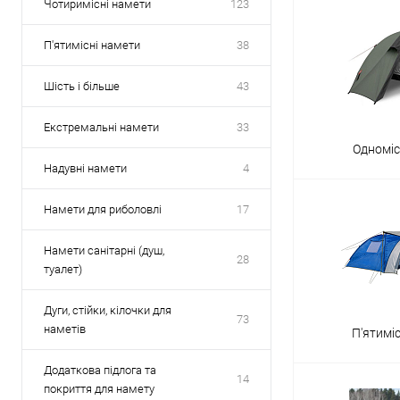
Чотиримісні намети
123
П'ятимісні намети
38
Шість і більше
43
Екстремальні намети
33
Одноміс
Надувні намети
4
Намети для риболовлі
17
Намети санітарні (душ,
28
туалет)
Дуги, стійки, кілочки для
73
наметів
П'ятимі
Додаткова підлога та
14
покриття для намету