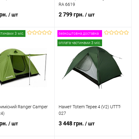
RA 6619
грн.
2 799 грн.
/ шт
/ шт
стинами 3 міс.
безкоштовна доставка
В кошик
В кошик
оплата частинами 3 міс.
 в 1 клік
Порівняння
Купити в 1 клік
Порівняння
ане
В наявності
В обране
В наявності
имісний Ranger Сamper
Намет Totem Tepee 4 (V2) UTTT-
24)
027
грн.
3 448 грн.
/ шт
/ шт