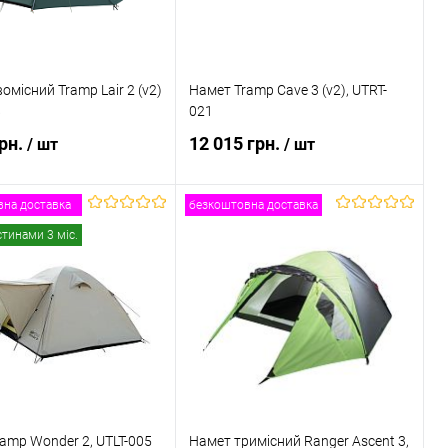
омісний Tramp Lair 2 (v2)
Намет Tramp Cave 3 (v2), UTRT-
8
021
грн.
12 015 грн.
/ шт
/ шт
на доставка
безкоштовна доставка
В кошик
В кошик
стинами 3 міс.
 в 1 клік
Порівняння
Купити в 1 клік
Порівняння
ане
В наявності
В обране
В наявності
amp Wonder 2, UTLT-005
Намет тримісний Ranger Ascent 3,