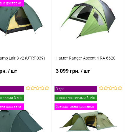
на доставка
 в 1 клік
Порівняння
Купити в 1 клік
Порівняння
ане
В наявності
В обране
В наявності
amp Lair 3 v2 (UTRT-039)
Намет Ranger Ascent 4 RA 6620
грн.
3 099 грн.
/ шт
/ шт
Відео
В кошик
В кошик
стинами 3 міс.
оплата частинами 3 міс.
на доставка
безкоштовна доставка
 в 1 клік
Порівняння
Купити в 1 клік
Порівняння
ане
В наявності
В обране
В наявності