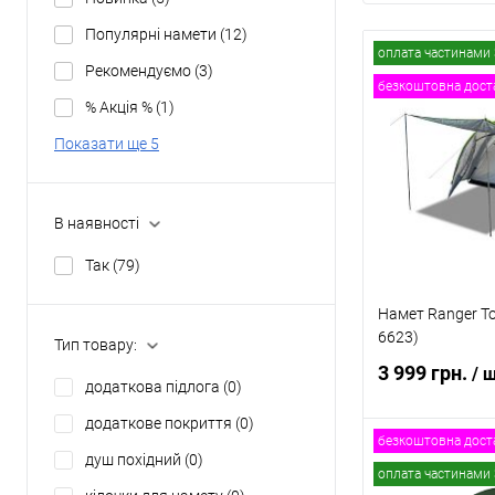
Популярні намети
(12)
оплата частинами 
Рекомендуємо
(3)
безкоштовна дост
% Акція %
(1)
Показати ще 5
В наявності
Так
(79)
Намет Ranger To
6623)
Тип товару:
3 999 грн.
/ 
додаткова підлога
(0)
додаткове покриття
(0)
безкоштовна дост
душ похідний
(0)
В
оплата частинами 