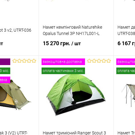
Намет кемпінговий Naturehike
Намет дв
t 3 v2, UTRT-036
Opalus Tunnel 3P NH17L001-L
UTRT-03
15 270 грн.
6 167 
шт
/ шт
безкоштовна доставка
безкоштов
 кошик
В кошик
3 міс.
оплата частинами 3 міс.
оплата ча
авка
к
Порівняння
Купити в 1 клік
Порівняння
Купити
В наявності
В обране
В наявності
В обр
k 3 (V2) UTRT-
Намет тримісний Ranger Scout 3
Намет Tr