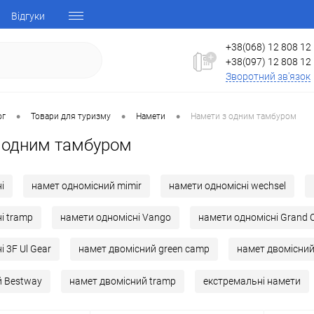
Відгуки
+38(068) 12 808 12
+38(097) 12 808 12
Зворотний зв'язок
•
•
•
ог
Товари для туризму
Намети
Намети з одним тамбуром
 одним тамбуром
і
намет одномісний mimir
намети одномісні wechsel
і tramp
намети одномісні Vango
намети одномісні Grand 
 3F Ul Gear
намет двомісний green camp
намет двомісни
й Bestway
намет двомісний tramp
екстремальні намети