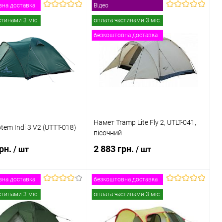
на доставка
Відео
В кошик
В кошик
стинами 3 міс.
оплата частинами 3 міс.
безкоштовна доставка
 в 1 клік
Порівняння
Купити в 1 клік
Порівняння
ане
В наявності
В обране
В наявності
Намет Tramp Lite Fly 2, UТLT-041,
tem Indi 3 V2 (UTTT-018)
пісочний
грн.
2 883 грн.
/ шт
/ шт
на доставка
безкоштовна доставка
В кошик
В кошик
стинами 3 міс.
оплата частинами 3 міс.
 в 1 клік
Порівняння
Купити в 1 клік
Порівняння