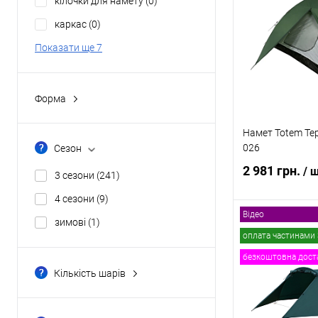
кілочки для намету
(0)
Купити в 1 клі
каркас
(0)
В обране
Показати ще 7
Форма
будинок
(0)
Намет Totem Tep
квадратна
(0)
026
Сезон
напівбочка
(66)
2 981 грн.
/ 
3 сезони
(241)
нестандартна
(79)
4 сезони
(9)
півсфера
(115)
Відео
зимові
(1)
В
Показати ще 2
оплата частинами 
безкоштовна дост
Купити в 1 клі
Кількість шарів
двошарові
(249)
В обране
одношарові
(8)