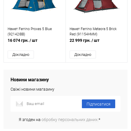
Намет Ferrino Proxes 5 Blue
Намет Ferrino Meteora 5 Brick
(92142IBB)
Red (91154HMM)
16 074 грн.
/ шт
22 999 грн.
/ шт
Докладно
Докладно
Новини магазину
Свіжі новини магазину
Підписатися
Я згоден на
обробку персональних даних.
*