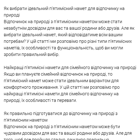
Як вибрати ідеальний п'ятимісний намет для відпочинку на
природі
Відпочинок на природі з п'ятимісним наметом може стати
незабутнім досвідом для вас та вашої родини або друзів. Але як
вибрати ідеальний намет, який відповідатиме всім вашим
потребам? У цій статті ми розповімо про різні типи п'ятимісних
наметів, їх особливості та функціональність, щоб ви могли
зробити правильний вибір.
Найкращі п'ятимісні намети для сімейного відпочинку на природі
Якщо ви плануєте сімейний відпочинок на природі, то
п'ятимісний намет може стати ідеальним варіантом для
комфортного проживання. У цій статті ми розповімо про
найкращі п'ятимісні намети для сімейного відпочинку на
природі, їх особливості та переваги.
Як правильно підготуватися до відпочинку на природі з
п'ятимісним наметом
Відпочинок на природі з п'ятимісним наметом може бути
чудовим досвідом для вас та вашої родини або друзів. Але для
того, щоб все пройшло гладко, важливо правильно