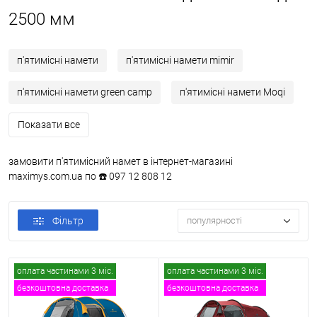
2500 мм
п'ятимісні намети
п'ятимісні намети mimir
п'ятимісні намети green camp
п'ятимісні намети Moqi
Показати все
замовити п'ятимісний намет в інтернет-магазині
maximys.com.ua по ☎️ 097 12 808 12
Фільтр
популярності
оплата частинами 3 міс.
оплата частинами 3 міс.
безкоштовна доставка
безкоштовна доставка