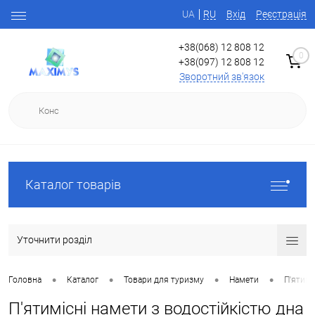
UA
RU
Вхід
Реєстрація
+38(068) 12 808 12
0
+38(097) 12 808 12
Зворотний зв'язок
Каталог товарів
Уточнити розділ
•
•
•
•
Головна
Каталог
Товари для туризму
Намети
П'ятимі
П'ятимісні намети з водостійкістю дна