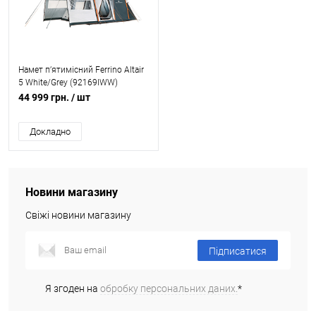
Намет пʼятимісний Ferrino Altair
5 White/Grey (92169IWW)
44 999 грн.
/ шт
Докладно
Новини магазину
Свіжі новини магазину
Підписатися
Я згоден на
обробку персональних даних.
*