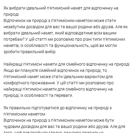
Як вибрати ідеальний п'ятимісний намет для відпочинку на
природі
Відпочинок на природі з п'ятимісним наметом може стати
незабутнім досвідом для вас та вашої родини або друзів. Але як
вибрати ідеальний намет, який відповідатиме всім вашим
потребам? У цій статті ми розповімо про різні типи п'ятимісних
наметів, їх особливості та функціональність, щоб ви могли
зробити правильний вибір.
Найкращі п'ятимісні намети для сімейного відпочинку на природі
Якщо ви плануєте сімейний відпочинок на природі, то
п'ятимісний намет може стати ідеальним варіантом для
комфортного проживання. У цій статті ми розповімо про
найкращі п'ятимісні намети для сімейного відпочинку на
природі, їх особливості та переваги.
Як правильно підготуватися до відпочинку на природі з
п'ятимісним наметом
Відпочинок на природі з п'ятимісним наметом може бути
чудовим досвідом для вас та вашої родини або друзів. Але для
того, щоб все пройшло гладко, важливо правильно