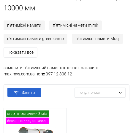
10000 мм
п'ятимісні намети
п'ятимісні намети mimir
п'ятимісні намети green camp
п'ятимісні намети Moqi
Показати все
замовити п'ятимісний намет в інтернет-магазині
maximys.com.ua по ☎️ 097 12 808 12
Фільтр
популярності
оплата частинами 3 міс.
безкоштовна доставка