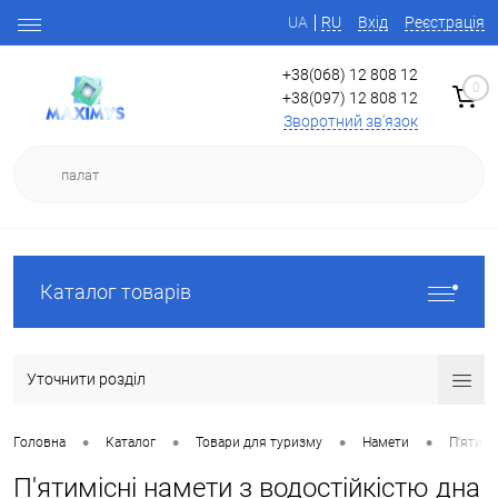
UA
RU
Вхід
Реєстрація
+38(068) 12 808 12
0
+38(097) 12 808 12
Зворотний зв'язок
Каталог товарів
Уточнити розділ
•
•
•
•
Головна
Каталог
Товари для туризму
Намети
П'ятимі
П'ятимісні намети з водостійкістю дна