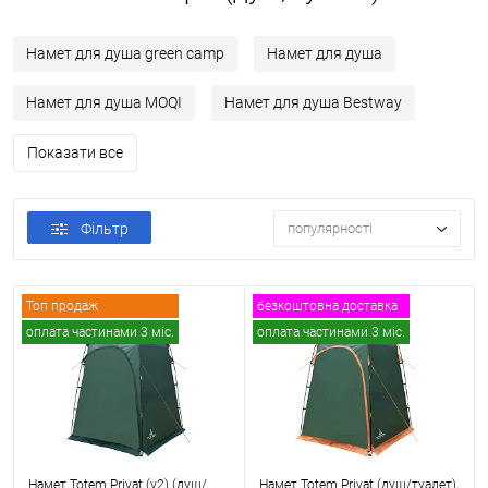
Намет для душа green camp
Намет для душа
Намет для душа MOQI
Намет для душа Bestway
Показати все
Фільтр
популярності
Топ продаж
безкоштовна доставка
оплата частинами 3 міс.
оплата частинами 3 міс.
Намет Totem Privat (v2) (душ/
Намет Totem Privat (душ/туалет),