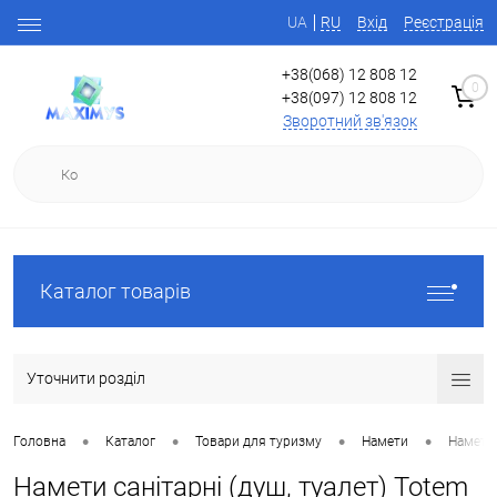
UA
RU
Вхід
Реєстрація
+38(068) 12 808 12
0
+38(097) 12 808 12
Зворотний зв'язок
Каталог товарів
Уточнити розділ
•
•
•
•
Головна
Каталог
Товари для туризму
Намети
Намети 
Намети санітарні (душ, туалет) Totem