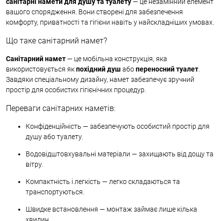
санітарні намети для душу та туалету
— це незамінний елемент
вашого спорядження. Вони створені для забезпечення
комфорту, приватності та гігієни навіть у найскладніших умовах.
Що таке санітарний намет?
Санітарний намет
— це мобільна конструкція, яка
використовується як
похідний душ
або
переносний туалет
.
Завдяки спеціальному дизайну, намет забезпечує зручний
простір для особистих гігієнічних процедур.
Переваги санітарних наметів:
Конфіденційність — забезпечують особистий простір для
душу або туалету.
Водовідштовхувальні матеріали — захищають від дощу та
вітру.
Компактність і легкість — легко складаються та
транспортуються.
Швидке встановлення — монтаж займає лише кілька
хвилин.