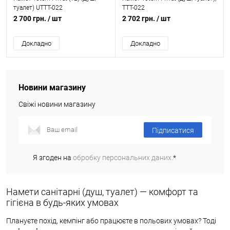
туалет) UTTT-022
TTT-022
2 700 грн.
/ шт
2 702 грн.
/ шт
Докладно
Докладно
Новини магазину
Свіжі новини магазину
Підписатися
Я згоден на
обробку персональних даних.
*
Намети санітарні (душ, туалет) — комфорт та
гігієна в будь-яких умовах
Плануєте похід, кемпінг або працюєте в польових умовах? Тоді