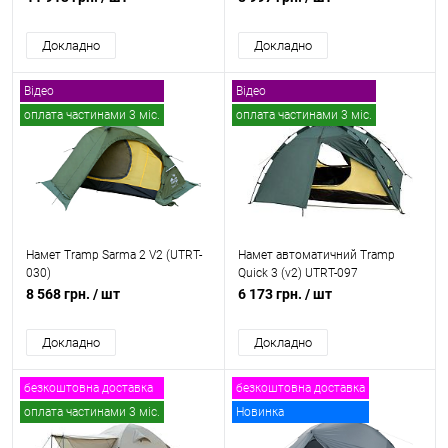
Докладно
Докладно
Відео
Відео
оплата частинами 3 міс.
оплата частинами 3 міс.
безкоштовна доставка
безкоштовна доставка
Намет Tramp Sarma 2 V2 (UTRT-
Намет автоматичний Tramp
030)
Quick 3 (v2) UTRT-097
8 568 грн.
/ шт
6 173 грн.
/ шт
Докладно
Докладно
безкоштовна доставка
безкоштовна доставка
оплата частинами 3 міс.
Новинка