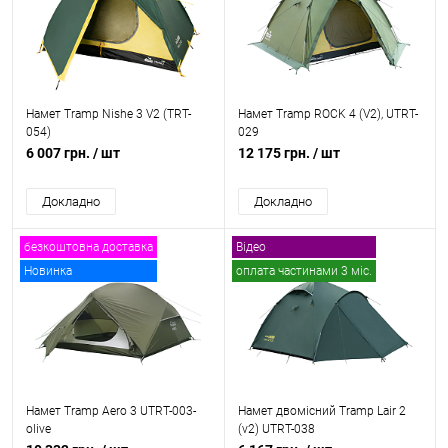
Намет Tramp Nishe 3 V2 (TRT-
Намет Tramp ROCK 4 (V2), UTRT-
054)
029
6 007 грн.
/ шт
12 175 грн.
/ шт
Докладно
Докладно
безкоштовна доставка
Відео
Новинка
оплата частинами 3 міс.
безкоштовна доставка
Намет Tramp Aero 3 UTRT-003-
Намет двомісний Tramp Lair 2
olive
(v2) UTRT-038