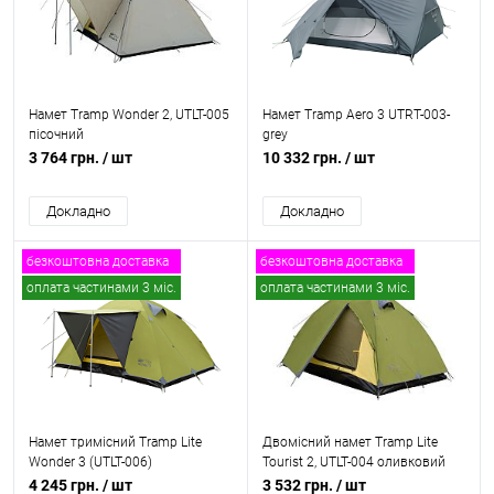
Намет Tramp Wonder 2, UTLT-005
Намет Tramp Aero 3 UTRT-003-
пісочний
grey
3 764 грн.
/ шт
10 332 грн.
/ шт
Докладно
Докладно
безкоштовна доставка
безкоштовна доставка
оплата частинами 3 міс.
оплата частинами 3 міс.
Намет тримісний Tramp Lite
Двомісний намет Tramp Lite
Wonder 3 (UTLT-006)
Tourist 2, UTLT-004 оливковий
4 245 грн.
/ шт
3 532 грн.
/ шт