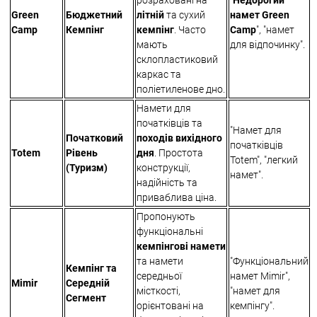
розраховані на
"
Недорогий
Green
Бюджетний
літній
та сухий
намет Green
Camp
Кемпінг
кемпінг
. Часто
Camp
", "намет
мають
для відпочинку".
склопластиковий
каркас та
поліетиленове дно.
Намети для
початківців та
"Намет для
Початковий
походів вихідного
початківців
Totem
Рівень
дня
. Простота
Totem", "легкий
(Туризм)
конструкції,
намет".
надійність та
приваблива ціна.
Пропонують
функціональні
кемпінгові намети
та намети
"Функціональний
Кемпінг та
середньої
намет Mimir",
Mimir
Середній
місткості,
"намет для
Сегмент
орієнтовані на
кемпінгу".