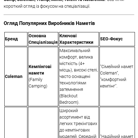
короткий огляд із фокусом на спеціалізації.
Огляд Популярних Виробників Наметів
Основна
Ключові
Бренд
SEO-Фокус
Спеціалізація
Характеристики
Максимальний
комфорт, велика
місткість (4+
Кемпінгові
"Сімейний намет
місць), високі стелі,
намети
Coleman",
Coleman
часто оснащені
(Family
"комфортний
технологіями
Camping)
кемпінг".
затемнення
(Blackout
Bedroom).
Широкий
асортимент від
легких трекінгових
до кемпінгових
моделей. Середній
"Надійний намет