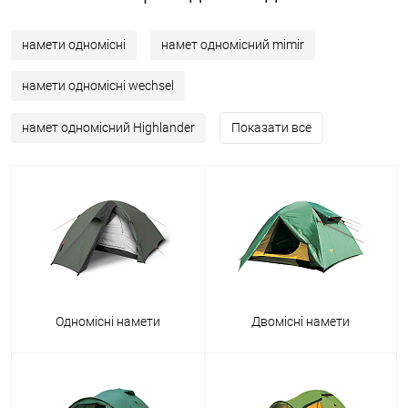
намети одномісні
намет одномісний mimir
намети одномісні wechsel
намет одномісний Highlander
Показати все
Одномісні намети
Двомісні намети