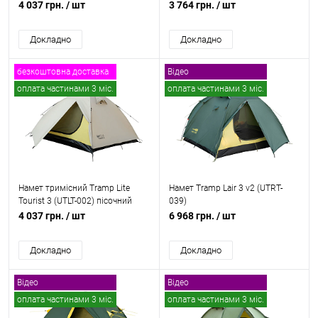
4 037 грн.
/ шт
3 764 грн.
/ шт
Докладно
Докладно
безкоштовна доставка
Відео
оплата частинами 3 міс.
оплата частинами 3 міс.
безкоштовна доставка
Намет тримісний Tramp Lite
Намет Tramp Lair 3 v2 (UTRT-
Tourist 3 (UTLT-002) пісочний
039)
4 037 грн.
/ шт
6 968 грн.
/ шт
Докладно
Докладно
Відео
Відео
оплата частинами 3 міс.
оплата частинами 3 міс.
безкоштовна доставка
безкоштовна доставка