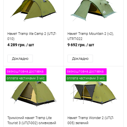
безкоштовна доставка
безкоштовна доставка
Намет Tramp lite Camp 2 (UTLT-
Намет Tramp Mountain 2 (v2),
010)
UTRT-022
4 289 грн.
/ шт
9 692 грн.
/ шт
Докладно
Докладно
безкоштовна доставка
безкоштовна доставка
оплата частинами 3 міс.
оплата частинами 3 міс.
Тримісний намет Tramp Lite
Намет Tramp Wonder 2 (UTLT-
Tourist 3 (UTLT-002) оливковий
005) зелений