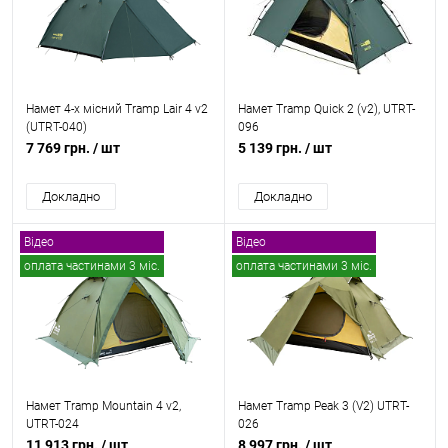
Намет 4-х місний Tramp Lair 4 v2
Намет Tramp Quick 2 (v2), UTRT-
(UTRT-040)
096
7 769 грн.
/ шт
5 139 грн.
/ шт
Докладно
Докладно
Відео
Відео
оплата частинами 3 міс.
оплата частинами 3 міс.
безкоштовна доставка
безкоштовна доставка
Намет Tramp Mountain 4 v2,
Намет Tramp Peak 3 (V2) UTRT-
UTRT-024
026
11 913 грн.
/ шт
8 997 грн.
/ шт