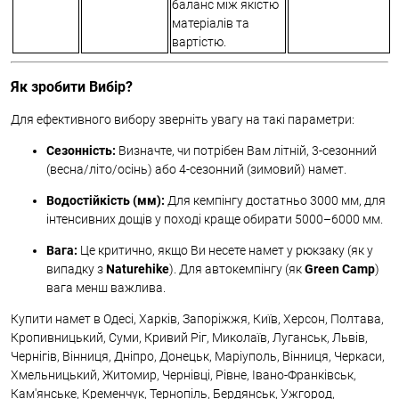
баланс між якістю
матеріалів та
вартістю.
Як зробити Вибір?
Для ефективного вибору зверніть увагу на такі параметри:
Сезонність:
Визначте, чи потрібен Вам літній, 3-сезонний
(весна/літо/осінь) або 4-сезонний (зимовий) намет.
Водостійкість (мм):
Для кемпінгу достатньо 3000 мм, для
інтенсивних дощів у поході краще обирати 5000–6000 мм.
Вага:
Це критично, якщо Ви несете намет у рюкзаку (як у
випадку з
Naturehike
). Для автокемпінгу (як
Green Camp
)
вага менш важлива.
Купити намет в Одесі, Харків, Запоріжжя, Київ, Херсон, Полтава,
Кропивницький, Суми, Кривий Ріг, Миколаїв, Луганськ, Львів,
Чернігів, Вінниця, Дніпро, Донецьк, Маріуполь, Вінниця, Черкаси,
Хмельницький, Житомир, Чернівці, Рівне, Івано-Франківськ,
Кам'янське, Кременчук, Тернопіль, Бердянськ, Ужгород,