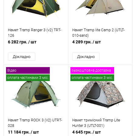
Намет Tramp Ranger 3 (v2) TRT-
Намет Tramp lite Camp 2 (UTLT-
126
010-sand)
6 282 грн.
/ шт
4 289 грн.
/ шт
Докладно
Докладно
Відео
безкоштовна доставка
оплата частинами 3 міс.
оплата частинами 3 міс.
безкоштовна доставка
Намет Tramp ROCK 3 (V2) UTRT-
Намет тримісний Tramp Lite
028
Hunter 3 (UTLT-001)
11 184 грн.
/ шт
4 645 грн.
/ шт