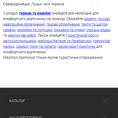
Сєвєродонецьк, Луцьк і вся Україна.
У розділі
туризм та кемпінг
знайдете все необхідне для
комфортного відпочинку на природі. Обирайте
намети
,
ліхтарі
,
навігаційне обладнання
,
газове обладнання
,
тенти та шатри
,
гамаки
,
килимки та подушки
,
рюкзаки та сумки
,
спальні мішки
та
кемпінгові меблі
. Також знайдете
туристичний посуд
,
автохолодильники
,
мобільні батареї та генератори
,
трекінгові
палиці
,
сокири, пили та лопати
і
аксесуари туристичні
для
комфортного відпочинку.
Maximys пропонує тільки якісне туристичне спорядження.
КАТАЛОГ
НАШІ ПРОПОЗИЦІЇ