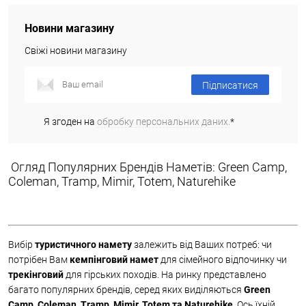
Новини магазину
Свіжі новини магазину
Підписатися
Я згоден на
обробку персональних даних.
*
Огляд Популярних Брендів Наметів: Green Camp,
Coleman, Tramp, Mimir, Totem, Naturehike
Вибір
туристичного намету
залежить від Ваших потреб: чи
потрібен Вам
кемпінговий намет
для сімейного відпочинку чи
трекінговий
для гірських походів. На ринку представлено
багато популярних брендів, серед яких виділяються
Green
Camp, Coleman, Tramp, Mimir, Totem та Naturehike
. Ось їхній