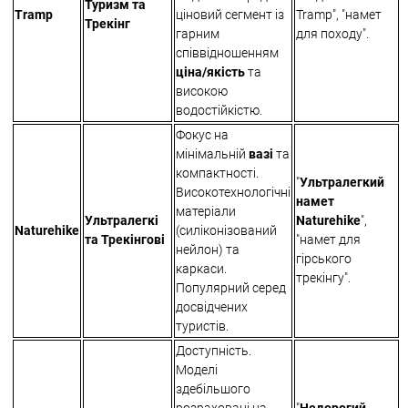
Туризм та
Tramp
ціновий сегмент із
Tramp", "намет
Трекінг
гарним
для походу".
співвідношенням
ціна/якість
та
високою
водостійкістю.
Фокус на
мінімальній
вазі
та
компактності.
"
Ультралегкий
Високотехнологічні
намет
матеріали
Ультралегкі
Naturehike
",
Naturehike
(силіконізований
та Трекінгові
"намет для
нейлон) та
гірського
каркаси.
трекінгу".
Популярний серед
досвідчених
туристів.
Доступність.
Моделі
здебільшого