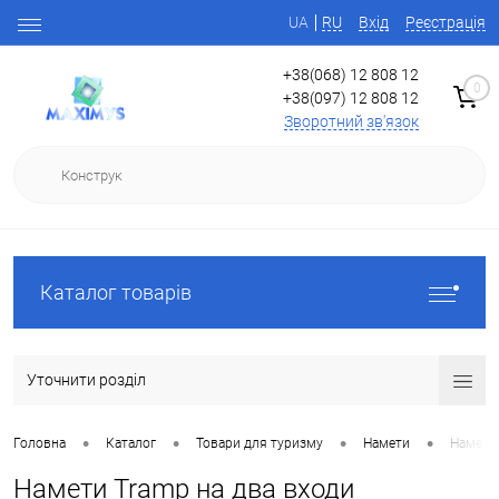
UA
RU
Вхід
Реєстрація
+38(068) 12 808 12
0
+38(097) 12 808 12
Зворотний зв'язок
Каталог товарів
Уточнити розділ
•
•
•
•
Головна
Каталог
Товари для туризму
Намети
Намети 
Намети Tramp на два входи