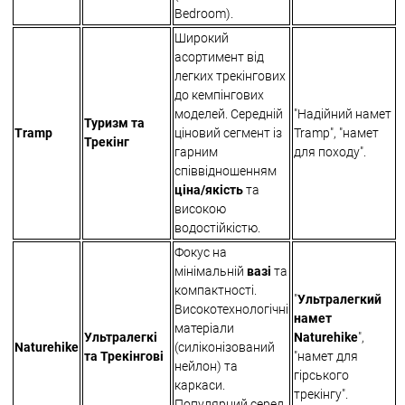
Bedroom).
Широкий
асортимент від
легких трекінгових
до кемпінгових
моделей. Середній
"Надійний намет
Туризм та
Tramp
ціновий сегмент із
Tramp", "намет
Трекінг
гарним
для походу".
співвідношенням
ціна/якість
та
високою
водостійкістю.
Фокус на
мінімальній
вазі
та
компактності.
"
Ультралегкий
Високотехнологічні
намет
матеріали
Ультралегкі
Naturehike
",
Naturehike
(силіконізований
та Трекінгові
"намет для
нейлон) та
гірського
каркаси.
трекінгу".
Популярний серед