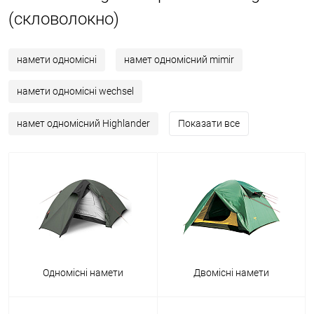
(скловолокно)
намети одномісні
намет одномісний mimir
намети одномісні wechsel
намет одномісний Highlander
Показати все
Одномісні намети
Двомісні намети