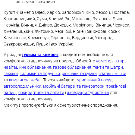
вага менш важлива.
Купити намет в Одесі, Харків, Запоріжжя, Київ, Херсон, Полтава,
Кропивницький, Суми, Кривий Ріг, Миколаїв, Луганськ, Львів,
Чернігів, Вінниця, Дніпро, Донецьк, Маріуполь, Вінниця, Черкаси,
Хмельницький, Житомир, Чернівці, Рівне, Івано-Франківськ,
Кам'янське, Кременчук, Тернопіль, Бердянськ, Ужгород,
Сєвєродонецьк, Луцьк і вся Україна.
У розділі
туризм та кемпінг
знайдете все необхідне для
комфортного відпочинку на природі. Обирайте
намети
,
ліхтарі
,
навігаційне обладнання
,
газове обладнання
,
тенти та шатри
,
гамаки
,
килимки та подушки
,
рюкзаки та сумки
,
спальні мішки
та
кемпінгові меблі
. Також знайдете
туристичний посуд
,
автохолодильники
,
мобільні батареї та генератори
,
трекінгові
палиці
,
сокири, пили та лопати
і
аксесуари туристичні
для
комфортного відпочинку.
Maximys пропонує тільки якісне туристичне спорядження.