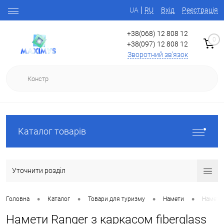
UA
RU
Вхід
Реєстрація
+38(068) 12 808 12
0
+38(097) 12 808 12
Зворотний зв'язок
Каталог товарів
Уточнити розділ
•
•
•
•
Головна
Каталог
Товари для туризму
Намети
Намети 
Намети Ranger з каркасом fiberglass