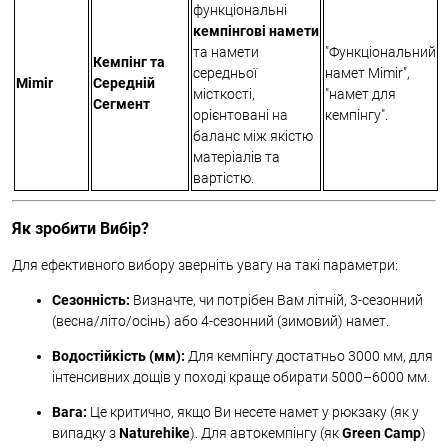
функціональні
кемпінгові намети
та намети
"Функціональний
Кемпінг та
середньої
намет Mimir",
Mimir
Середній
місткості,
"намет для
Сегмент
орієнтовані на
кемпінгу".
баланс між якістю
матеріалів та
вартістю.
Як зробити Вибір?
Для ефективного вибору зверніть увагу на такі параметри:
Сезонність:
Визначте, чи потрібен Вам літній, 3-сезонний
(весна/літо/осінь) або 4-сезонний (зимовий) намет.
Водостійкість (мм):
Для кемпінгу достатньо 3000 мм, для
інтенсивних дощів у поході краще обирати 5000–6000 мм.
Вага:
Це критично, якщо Ви несете намет у рюкзаку (як у
випадку з
Naturehike
). Для автокемпінгу (як
Green Camp
)