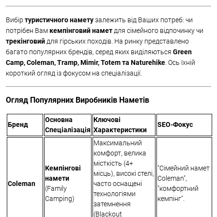
Вибір
туристичного намету
залежить від Ваших потреб: чи
потрібен Вам
кемпінговий намет
для сімейного відпочинку чи
трекінговий
для гірських походів. На ринку представлено
багато популярних брендів, серед яких виділяються
Green
Camp, Coleman, Tramp, Mimir, Totem та Naturehike
. Ось їхній
короткий огляд із фокусом на спеціалізації.
Огляд Популярних Виробників Наметів
Основна
Ключові
Бренд
SEO-Фокус
Спеціалізація
Характеристики
Максимальний
комфорт, велика
місткість (4+
Кемпінгові
"Сімейний намет
місць), високі стелі,
намети
Coleman",
Coleman
часто оснащені
(Family
"комфортний
технологіями
Camping)
кемпінг".
затемнення
(Blackout