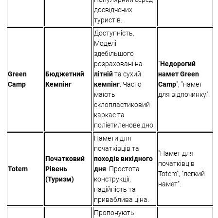
досвідчених
туристів.
Доступність.
Моделі
здебільшого
розраховані на
"
Недорогий
Green
Бюджетний
літній
та сухий
намет Green
Camp
Кемпінг
кемпінг
. Часто
Camp
", "намет
мають
для відпочинку".
склопластиковий
каркас та
поліетиленове дно.
Намети для
початківців та
"Намет для
Початковий
походів вихідного
початківців
Totem
Рівень
дня
. Простота
Totem", "легкий
(Туризм)
конструкції,
намет".
надійність та
приваблива ціна.
Пропонують