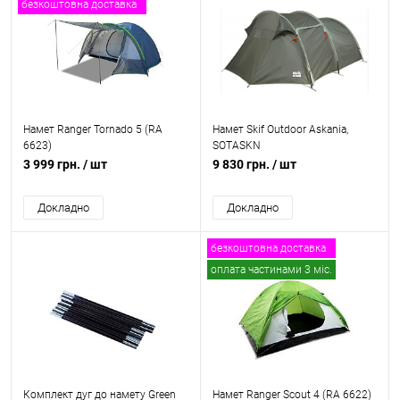
безкоштовна доставка
Намет Ranger Tornado 5 (RA
Намет Skif Outdoor Askania,
6623)
SOTASKN
3 999 грн.
/ шт
9 830 грн.
/ шт
Докладно
Докладно
безкоштовна доставка
оплата частинами 3 міс.
Комплект дуг до намету Green
Намет Ranger Scout 4 (RA 6622)