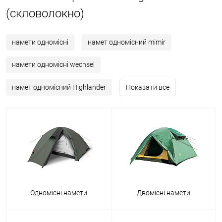
(скловолокно)
намети одномісні
намет одномісний mimir
намети одномісні wechsel
намет одномісний Highlander
Показати все
Одномісні намети
Двомісні намети