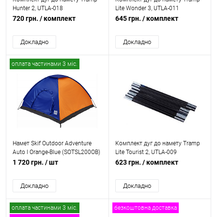
Hunter 2, UTLA-018
Lite Wonder 3, UTLA-011
720 грн.
/ комплект
645 грн.
/ комплект
Докладно
Докладно
оплата частинами 3 міс.
Намет Skif Outdoor Adventure
Комплект дуг до намету Tramp
Auto I Orange-Blue (SOTSL200OB)
Lite Tourist 2, UTLA-009
1 720 грн.
/ шт
623 грн.
/ комплект
Докладно
Докладно
оплата частинами 3 міс.
безкоштовна доставка