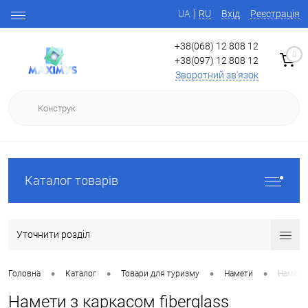
UA
RU
Вхід
Реєстрація
+38(068) 12 808 12
0
+38(097) 12 808 12
Зворотний зв'язок
Каталог товарів
Уточнити розділ
•
•
•
•
Головна
Каталог
Товари для туризму
Намети
Намети 
Намети з каркасом fiberglass