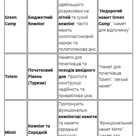
здебільшого
розраховані на
"
Недорогий
Green
Бюджетний
літній
та сухий
намет Green
Camp
Кемпінг
кемпінг
. Часто
Camp
", "намет
мають
для відпочинку".
склопластиковий
каркас та
поліетиленове дно.
Намети для
початківців та
"Намет для
Початковий
походів вихідного
початківців
Totem
Рівень
дня
. Простота
Totem", "легкий
(Туризм)
конструкції,
намет".
надійність та
приваблива ціна.
Пропонують
функціональні
кемпінгові намети
та намети
"Функціональний
Кемпінг та
середньої
намет Mimir",
Mimir
Середній
місткості,
"намет для