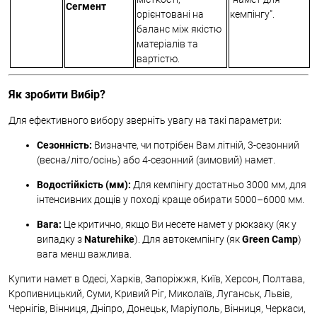
Сегмент
орієнтовані на
кемпінгу".
баланс між якістю
матеріалів та
вартістю.
Як зробити Вибір?
Для ефективного вибору зверніть увагу на такі параметри:
Сезонність:
Визначте, чи потрібен Вам літній, 3-сезонний
(весна/літо/осінь) або 4-сезонний (зимовий) намет.
Водостійкість (мм):
Для кемпінгу достатньо 3000 мм, для
інтенсивних дощів у поході краще обирати 5000–6000 мм.
Вага:
Це критично, якщо Ви несете намет у рюкзаку (як у
випадку з
Naturehike
). Для автокемпінгу (як
Green Camp
)
вага менш важлива.
Купити намет в Одесі, Харків, Запоріжжя, Київ, Херсон, Полтава,
Кропивницький, Суми, Кривий Ріг, Миколаїв, Луганськ, Львів,
Чернігів, Вінниця, Дніпро, Донецьк, Маріуполь, Вінниця, Черкаси,