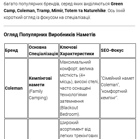
багато популярних брендів, серед яких виділяються
Green
Camp, Coleman, Tramp, Mimir, Totem та Naturehike
. Ось їхній
короткий огляд із фокусом на спеціалізації.
Огляд Популярних Виробників Наметів
Основна
Ключові
Бренд
SEO-Фокус
Спеціалізація
Характеристики
Максимальний
комфорт, велика
місткість (4+
Кемпінгові
"Сімейний намет
місць), високі стелі,
намети
Coleman",
Coleman
часто оснащені
(Family
"комфортний
технологіями
Camping)
кемпінг".
затемнення
(Blackout
Bedroom).
Широкий
асортимент від
легких трекінгових