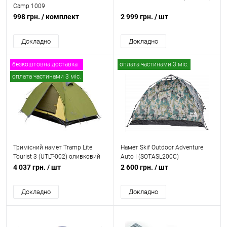
Camp 1009
998 грн.
/ комплект
2 999 грн.
/ шт
Докладно
Докладно
безкоштовна доставка
оплата частинами 3 міс.
оплата частинами 3 міс.
Тримісний намет Tramp Lite
Намет Skif Outdoor Adventure
Tourist 3 (UTLT-002) оливковий
Auto I (SOTASL200C)
4 037 грн.
/ шт
2 600 грн.
/ шт
Докладно
Докладно