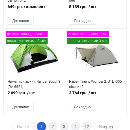
Camp 1012
096
649 грн.
/ комплект
5 139 грн.
/ шт
Докладно
Докладно
безкоштовна доставка
безкоштовна доставка
оплата частинами 3 міс.
оплата частинами 3 міс.
Намет тримісний Ranger Scout 3
Намет Tramp Wonder 2, UTLT-005
(RA 6621)
пісочний
2 699 грн.
/ шт
3 764 грн.
/ шт
Докладно
Докладно
Назад
1
2
3
4
12
Вперед