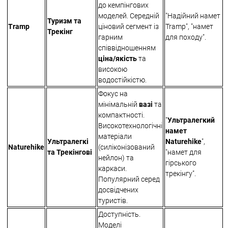
до кемпінгових
моделей. Середній
"Надійний намет
Туризм та
Tramp
ціновий сегмент із
Tramp", "намет
Трекінг
гарним
для походу".
співвідношенням
ціна/якість
та
високою
водостійкістю.
Фокус на
мінімальній
вазі
та
компактності.
"
Ультралегкий
Високотехнологічні
намет
матеріали
Ультралегкі
Naturehike
",
Naturehike
(силіконізований
та Трекінгові
"намет для
нейлон) та
гірського
каркаси.
трекінгу".
Популярний серед
досвідчених
туристів.
Доступність.
Моделі