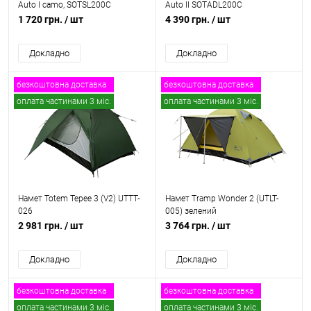
Auto I camo, SOTSL200C
Auto II SOTADL200C
1 720 грн.
/ шт
4 390 грн.
/ шт
Докладно
Докладно
безкоштовна доставка
безкоштовна доставка
оплата частинами 3 міс.
оплата частинами 3 міс.
Намет Totem Tepee 3 (V2) UTTT-
Намет Tramp Wonder 2 (UTLT-
026
005) зелений
2 981 грн.
/ шт
3 764 грн.
/ шт
Докладно
Докладно
безкоштовна доставка
безкоштовна доставка
оплата частинами 3 міс.
оплата частинами 3 міс.