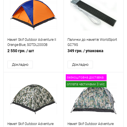
Намет Skif Outdoor Adventure II
Палички до наметів WorldSport
Orange-Blue, SOTDL200OB
GC79S
2 550 грн.
/ шт
349 грн.
/ упаковка
Докладно
Докладно
безкоштовна доставка
оплата частинами 3 міс.
Намет Skif Outdoor Adventure
Намет Skif Outdoor Adventure