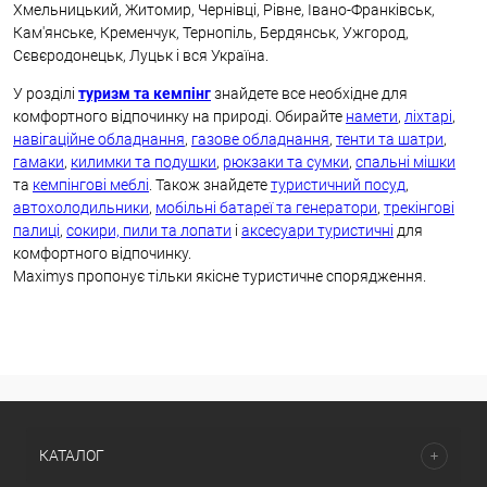
Хмельницький, Житомир, Чернівці, Рівне, Івано-Франківськ,
Кам'янське, Кременчук, Тернопіль, Бердянськ, Ужгород,
Сєвєродонецьк, Луцьк і вся Україна.
У розділі
туризм та кемпінг
знайдете все необхідне для
комфортного відпочинку на природі. Обирайте
намети
,
ліхтарі
,
навігаційне обладнання
,
газове обладнання
,
тенти та шатри
,
гамаки
,
килимки та подушки
,
рюкзаки та сумки
,
спальні мішки
та
кемпінгові меблі
. Також знайдете
туристичний посуд
,
автохолодильники
,
мобільні батареї та генератори
,
трекінгові
палиці
,
сокири, пили та лопати
і
аксесуари туристичні
для
комфортного відпочинку.
Maximys пропонує тільки якісне туристичне спорядження.
КАТАЛОГ