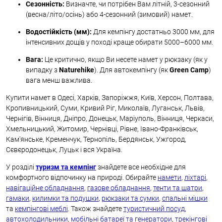
Сезонність:
Визначте, чи потрібен Вам літній, 3-сезонний
(весна/літо/осінь) або 4-сезонний (зимовий) намет.
Водостійкість (мм):
Для кемпінгу достатньо 3000 мм, для
інтенсивних дощів у поході краще обирати 5000–6000 мм.
Вага:
Це критично, якщо Ви несете намет у рюкзаку (як у
випадку з
Naturehike
). Для автокемпінгу (як
Green Camp
)
вага менш важлива.
Купити намет в Одесі, Харків, Запоріжжя, Київ, Херсон, Полтава,
Кропивницький, Суми, Кривий Ріг, Миколаїв, Луганськ, Львів,
Чернігів, Вінниця, Дніпро, Донецьк, Маріуполь, Вінниця, Черкаси,
Хмельницький, Житомир, Чернівці, Рівне, Івано-Франківськ,
Кам'янське, Кременчук, Тернопіль, Бердянськ, Ужгород,
Сєвєродонецьк, Луцьк і вся Україна.
У розділі
туризм та кемпінг
знайдете все необхідне для
комфортного відпочинку на природі. Обирайте
намети
,
ліхтарі
,
навігаційне обладнання
,
газове обладнання
,
тенти та шатри
,
гамаки
,
килимки та подушки
,
рюкзаки та сумки
,
спальні мішки
та
кемпінгові меблі
. Також знайдете
туристичний посуд
,
автохолодильники
,
мобільні батареї та генератори
,
трекінгові