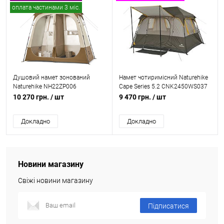
оплата частинами 3 міс.
Душовий намет зонований
Намет чотиримісний Naturehike
Naturehike NH22ZP006
Cape Series 5.2 CNK2450WS037
10 270 грн.
/ шт
9 470 грн.
/ шт
Докладно
Докладно
Новини магазину
Свіжі новини магазину
Підписатися