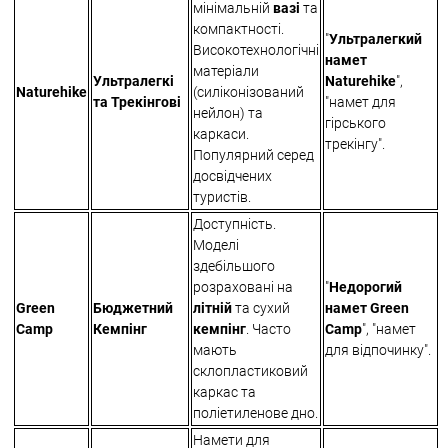
мінімальній
вазі
та
компактності.
"
Ультралегкий
Високотехнологічні
намет
матеріали
Ультралегкі
Naturehike
",
Naturehike
(силіконізований
та Трекінгові
"намет для
нейлон) та
гірського
каркаси.
трекінгу".
Популярний серед
досвідчених
туристів.
Доступність.
Моделі
здебільшого
розраховані на
"
Недорогий
Green
Бюджетний
літній
та сухий
намет Green
Camp
Кемпінг
кемпінг
. Часто
Camp
", "намет
мають
для відпочинку".
склопластиковий
каркас та
поліетиленове дно.
Намети для