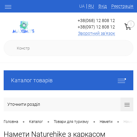
UA
RU
Вхід
Реєстрація
+38(068) 12 808 12
0
+38(097) 12 808 12
Зворотний зв'язок
Каталог товарів
Уточнити розділ
•
•
•
•
Головна
Каталог
Товари для туризму
Намети
Намети 
Намети Naturehike з каркасом