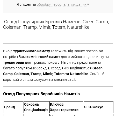
Я згоден на
обробку персональних даних.
*
Огляд Популярних Брендів Наметів: Green Camp,
Coleman, Tramp, Mimir, Totem, Naturehike
Вибір
туристичного намету
залежить від Ваших потреб: чи
потрібен Вам
кемпінговий намет
для сімейного відпочинку чи
трекінговий
для гірських походів. На ринку представлено
багато популярних брендів, серед яких виділяються
Green
Camp, Coleman, Tramp, Mimir, Totem та Naturehike
. Ось їхній
короткий огляд із фокусом на спеціалізації.
Огляд Популярних Виробників Наметів
Основна
Ключові
Бренд
SEO-Фокус
Спеціалізація
Характеристики