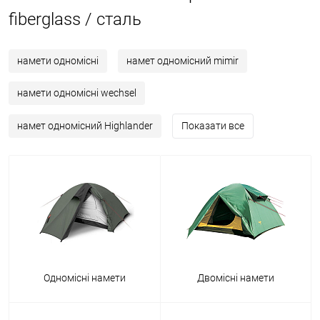
fiberglass / сталь
намети одномісні
намет одномісний mimir
намети одномісні wechsel
намет одномісний Highlander
Показати все
Одномісні намети
Двомісні намети