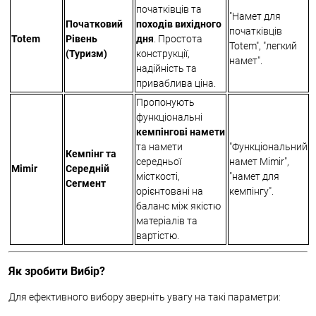
початківців та
"Намет для
Початковий
походів вихідного
початківців
Totem
Рівень
дня
. Простота
Totem", "легкий
(Туризм)
конструкції,
намет".
надійність та
приваблива ціна.
Пропонують
функціональні
кемпінгові намети
та намети
"Функціональний
Кемпінг та
середньої
намет Mimir",
Mimir
Середній
місткості,
"намет для
Сегмент
орієнтовані на
кемпінгу".
баланс між якістю
матеріалів та
вартістю.
Як зробити Вибір?
Для ефективного вибору зверніть увагу на такі параметри: