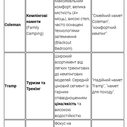
Максимальний
комфорт, велика
місткість (4+
Кемпінгові
"Сімейний намет
місць), високі стелі,
намети
Coleman",
Coleman
часто оснащені
(Family
"комфортний
технологіями
Camping)
кемпінг".
затемнення
(Blackout
Bedroom).
Широкий
асортимент від
легких трекінгових
до кемпінгових
моделей. Середній
"Надійний намет
Туризм та
Tramp
ціновий сегмент із
Tramp", "намет
Трекінг
гарним
для походу".
співвідношенням
ціна/якість
та
високою
водостійкістю.
Фокус на