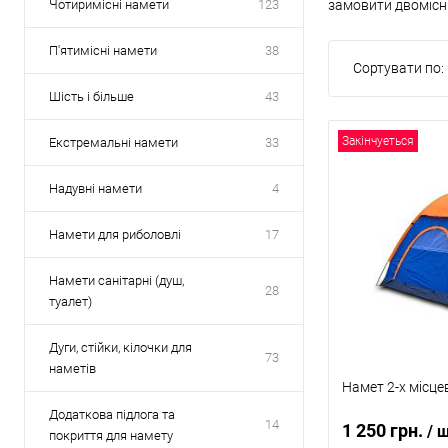
Чотиримісні намети
123
замовити двомісни
П'ятимісні намети
38
Сортувати по:
Шість і більше
43
Закінчуеться
Екстремальні намети
33
Надувні намети
4
Намети для риболовлі
17
Намети санітарні (душ,
28
туалет)
Дуги, стійки, кілочки для
73
наметів
Намет 2-х місце
Додаткова підлога та
14
1 250 грн.
/ 
покриття для намету