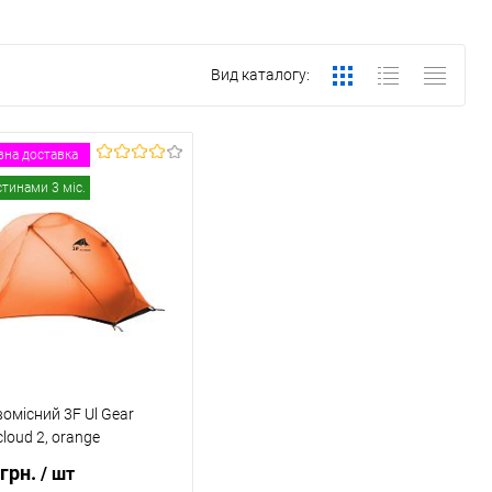
Вид каталогу:
на доставка
стинами 3 міс.
омісний 3F Ul Gear
cloud 2, orange
 грн.
/ шт