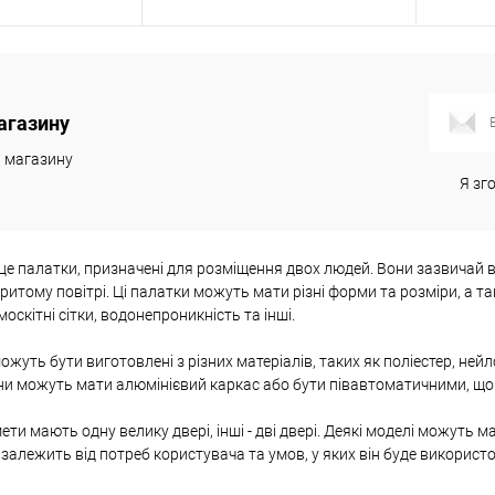
 кошик
Повідомити про наявність
Пов
агазину
к
Порівняння
Купити в 1 клік
Порівняння
Купити
и магазину
В наявності
В обране
Недоступно
В обр
Я зг
 це палатки, призначені для розміщення двох людей. Вони зазвичай 
ритому повітрі. Ці палатки можуть мати різні форми та розміри, а так
москітні сітки, водонепроникність та інші.
ожуть бути виготовлені з різних матеріалів, таких як поліестер, ней
они можуть мати алюмінієвий каркас або бути півавтоматичними, що 
мети мають одну велику двері, інші - дві двері. Деякі моделі можуть
 залежить від потреб користувача та умов, у яких він буде використ