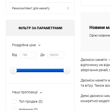
Ремкомплект для намету
3
В
Новини м
ФІЛЬТР ЗА ПАРАМЕТРАМИ
Купити в 1 клі
Свіжі новин
В обране
Роздрібна ціна
Від
До
Двомісні намети -
відпочинку на відк
зберігання речей, 
Двомісні намети м
та вітру. Також в
Наші пропозиції
Деякі двомісні на
конкретної моделі
Топ продаж
(0)
Новинка
(0)