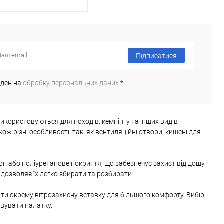
ідомити про наявність
Підписатися
 в 1 клік
Порівняння
ане
Недоступно
оден на
обробку персональних даних.
*
використовуються для походів, кемпінгу та інших видів
ож різні особливості, такі як вентиляційні отвори, кишені для
лон або поліуретанове покриття, що забезпечує захист від дощу
дозволяє їх легко збирати та розбирати.
 мати окрему вітрозахисну вставку для більшого комфорту. Вибір
овувати палатку.