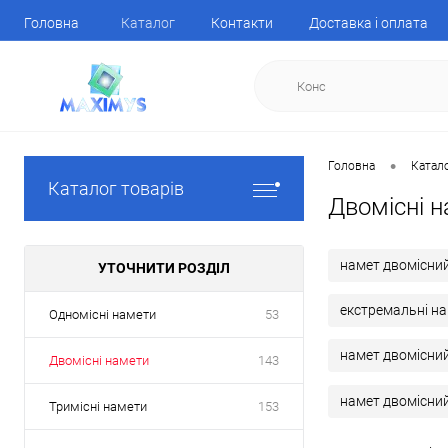
Головна
Каталог
Контакти
Доставка і оплата
•
Головна
Катал
Каталог товарів
Двомісні н
намет двомісний
УТОЧНИТИ РОЗДІЛ
екстремальні н
Одномісні намети
53
намет двомісни
Двомісні намети
143
намет двомісний
Тримісні намети
153