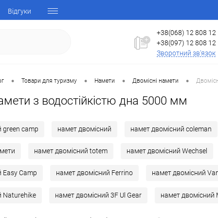
Відгуки
+38(068) 12 808 12
+38(097) 12 808 12
Зворотний зв'язок
•
•
•
•
ог
Товари для туризму
Намети
Двомісні намети
Двомісн
амети з водостійкістю дна 5000 мм
 green camp
намет двомісний
намет двомісний coleman
амети
намет двомісний totem
намет двомісний Wechsel
й Easy Camp
намет двомісний Ferrino
намет двомісний Va
 Naturehike
намет двомісний 3F Ul Gear
намет двомісний 