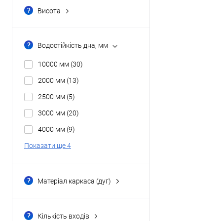
для експедицій
(0)
Висота
для кемпінгу
(2)
100 см
(0)
універсальні
(1)
102 см
(0)
Водостійкість дна, мм
105 см
(1)
10000 мм
(30)
105см
(0)
2000 мм
(13)
110 см
(1)
2500 мм
(5)
Показати ще 10
3000 мм
(20)
4000 мм
(9)
Показати ще 4
Матеріал каркаса (дуг)
durapol
(0)
fiberglass (скловолокно)
(1)
Кількість входів