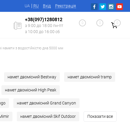
UA
RU
Вхід
Реєстрація
+38(097)1280812
0
0
0
з 9:00 до 18:00 пн-пт
з 10:00 до 16:00 сб
і намети з водостійкістю дна 5000 мм
намет двомісний Bestway
намет двомісний tramp
намет двомісний High Peak
ngo
намет двомісний Grand Canyon
Mimir
намет двомісний Skif Outdoor
Показати все