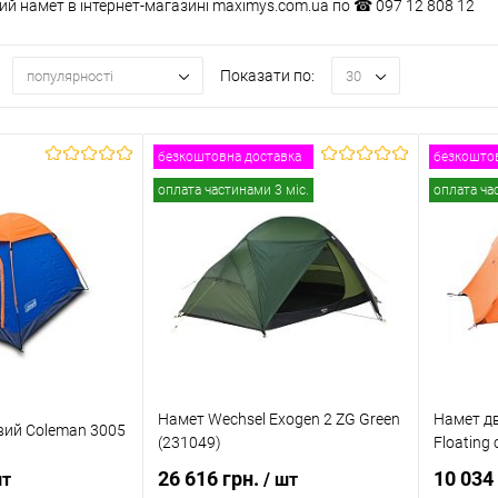
й намет в інтернет-магазині maximys.com.ua по ☎ 097 12 808 12
Показати по:
популярності
30
безкоштовна доставка
безкоштов
оплата частинами 3 міс.
оплата ча
Намет Wechsel Exogen 2 ZG Green
Намет дв
вий Coleman 3005
(231049)
Floating 
26 616 грн.
10 034
шт
/ шт