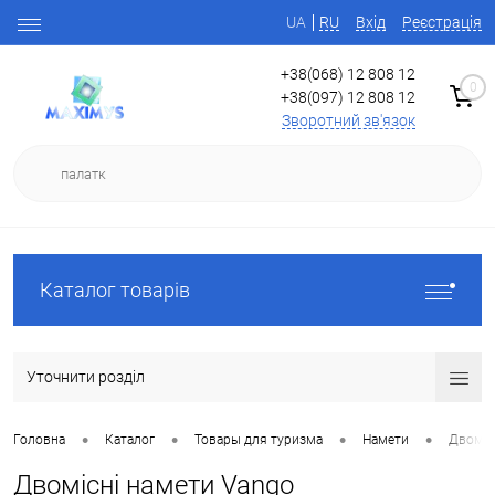
UA
RU
Вхід
Реєстрація
+38(068) 12 808 12
0
+38(097) 12 808 12
Зворотний зв'язок
Каталог товарів
Уточнити розділ
•
•
•
•
Головна
Каталог
Товары для туризма
Намети
Двоміс
Двомісні намети Vango