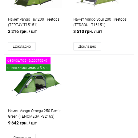
Намет Vango Tay 200 Treetops
Намет Vango Soul 200 Treetops
(TERTAY T15151)
(TERSOUL T15151)
3 216 грн.
/ шт
3 510 грн.
/ шт
Докладно
Докладно
безкоштовна доставка
оплата частинами 3 міс.
Намет Vango Omega 250 Pamir
Green (TENOMEGA P32163)
9 642 грн.
/ шт
Докладно