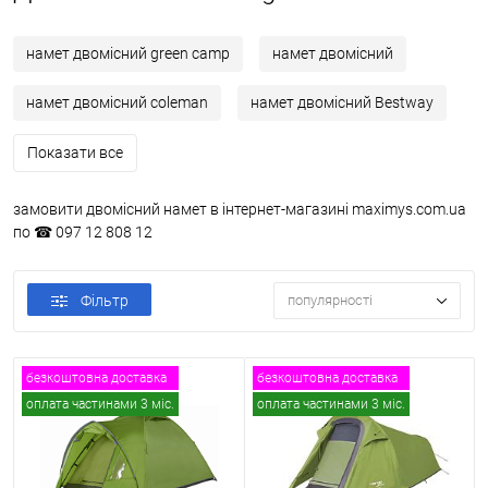
намет двомісний green camp
намет двомісний
намет двомісний coleman
намет двомісний Bestway
Показати все
замовити двомісний намет в інтернет-магазині maximys.com.ua
по ☎ 097 12 808 12
Фільтр
популярності
безкоштовна доставка
безкоштовна доставка
оплата частинами 3 міс.
оплата частинами 3 міс.