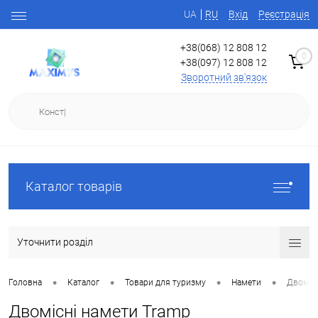
UA
RU
Вхід
Реєстрація
+38(068) 12 808 12
0
+38(097) 12 808 12
Зворотний зв'язок
Каталог товарів
Уточнити розділ
•
•
•
•
Головна
Каталог
Товари для туризму
Намети
Двоміс
Двомісні намети Tramp