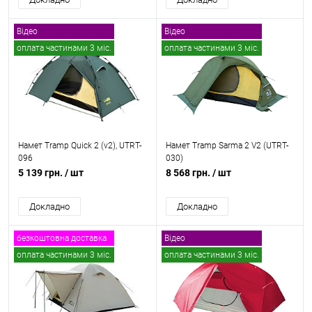
Відео
Відео
оплата частинами 3 міс.
оплата частинами 3 міс.
безкоштовна доставка
безкоштовна доставка
Намет Tramp Quick 2 (v2), UTRT-
Намет Tramp Sarma 2 V2 (UTRT-
096
030)
5 139 грн.
/ шт
8 568 грн.
/ шт
Докладно
Докладно
безкоштовна доставка
Відео
оплата частинами 3 міс.
оплата частинами 3 міс.
безкоштовна доставка