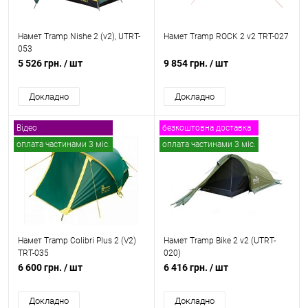
Намет Tramp Nishe 2 (v2), UTRT-
Намет Tramp ROCK 2 v2 TRT-027
053
5 526 грн.
/ шт
9 854 грн.
/ шт
Докладно
Докладно
Відео
безкоштовна доставка
оплата частинами 3 міс.
оплата частинами 3 міс.
безкоштовна доставка
Намет Tramp Colibri Plus 2 (V2)
Намет Tramp Bike 2 v2 (UTRT-
TRT-035
020)
6 600 грн.
/ шт
6 416 грн.
/ шт
Докладно
Докладно