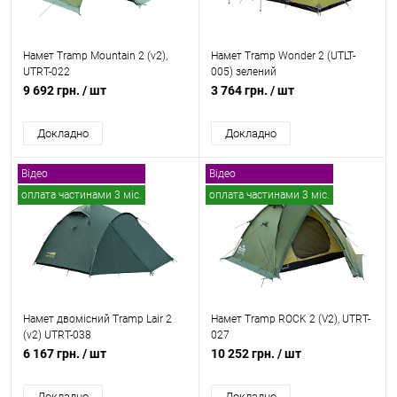
Намет Tramp Mountain 2 (v2),
Намет Tramp Wonder 2 (UTLT-
UTRT-022
005) зелений
9 692 грн.
/ шт
3 764 грн.
/ шт
Докладно
Докладно
Відео
Відео
оплата частинами 3 міс.
оплата частинами 3 міс.
безкоштовна доставка
безкоштовна доставка
Намет двомісний Tramp Lair 2
Намет Tramp ROCK 2 (V2), UTRT-
(v2) UTRT-038
027
6 167 грн.
/ шт
10 252 грн.
/ шт
Докладно
Докладно