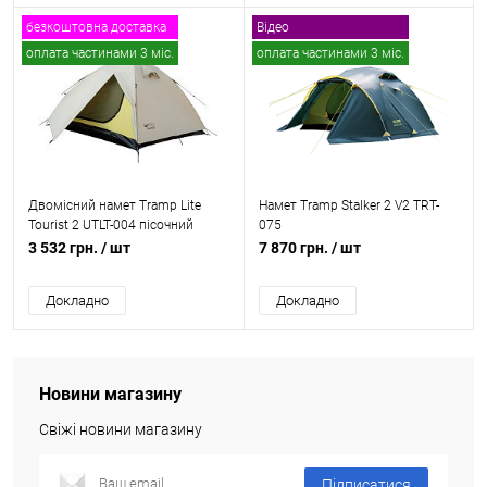
безкоштовна доставка
Відео
оплата частинами 3 міс.
оплата частинами 3 міс.
+ подарунок
Двомісний намет Tramp Lite
Намет Tramp Stalker 2 V2 TRT-
Tourist 2 UTLT-004 пісочний
075
3 532 грн.
/ шт
7 870 грн.
/ шт
Докладно
Докладно
Новини магазину
Свіжі новини магазину
Підписатися