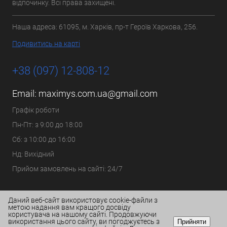
відпочинку. Всі права захищені.
Наша адреса: 61095, м. Харків, пр-т Героїв Харкова, 256.
Подивитись на карті
+38 (097) 12-808-12
Email:
maximys.com.ua@gmail.com
Графік роботи
Пн-Пт: з 9:00 до 18:00
Сб: з 10:00 до 16:00
Нд: Вихідний
Прийом замовлень на сайті: 24/7
Даний веб-сайт використовує cookie-файли з
метою надання вам кращого досвіду
користувача на нашому сайті. Продовжуючи
використання цього сайту, ви погоджуєтесь з
Прийняти