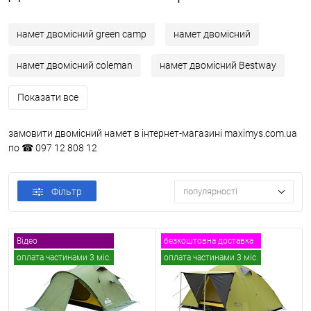
намет двомісний green camp
намет двомісний
намет двомісний coleman
намет двомісний Bestway
Показати все
замовити двомісний намет в інтернет-магазині maximys.com.ua
по ☎ 097 12 808 12
Фільтр
популярності
Відео
безкоштовна доставка
оплата частинами 3 міс.
оплата частинами 3 міс.
безкоштовна доставка