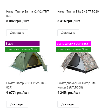
Намет Tramp Sarma v2 (V2) TRT-
Намет Tramp Bike 2 v2 TRT-020
030
8 082 грн.
/ шт
6 416 грн.
/ шт
Докладно
Докладно
Відео
безкоштовна доставка
оплата частинами 3 міс.
оплата частинами 3 міс.
безкоштовна доставка
Намет Tramp ROCK 2 V2 (TRT-
Намет двомісний Tramp Lite
027)
Hunter 2 (UTLT-008)
9 677 грн.
/ шт
4 245 грн.
/ шт
Докладно
Докладно