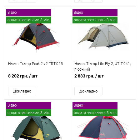
Відео
Відео
оплата частинами 3 міс.
оплата частинами 3 міс.
безкоштовна доставка
безкоштовна доставка
Намет Tramp Peak 2 v2 TRT-025
Намет Tramp Lite Fly 2, UТLT-041,
пісочний
8 202 грн.
/ шт
2 883 грн.
/ шт
Докладно
Докладно
Відео
Відео
оплата частинами 3 міс.
оплата частинами 3 міс.
безкоштовна доставка
безкоштовна доставка