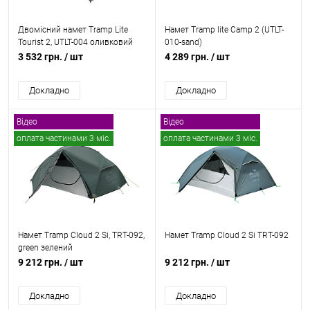
Двомісний намет Tramp Lite
Намет Tramp lite Camp 2 (UTLT-
Tourist 2, UTLT-004 оливковий
010-sand)
3 532 грн.
/ шт
4 289 грн.
/ шт
Докладно
Докладно
Відео
Відео
оплата частинами 3 міс.
оплата частинами 3 міс.
безкоштовна доставка
Намет Tramp Cloud 2 Si, TRT-092,
Намет Tramp Cloud 2 Si TRT-092
green зелений
9 212 грн.
/ шт
9 212 грн.
/ шт
Докладно
Докладно