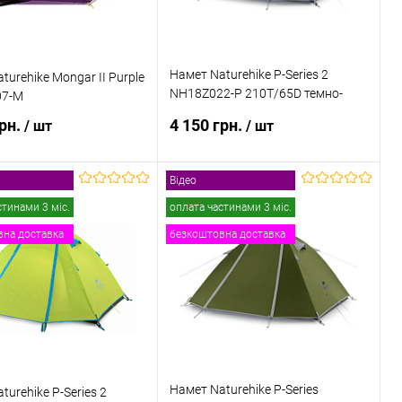
Намет Naturehike P-Series 2
turehike Mongar II Purple
NH18Z022-P 210T/65D темно-
07-M
синій
грн.
4 150 грн.
/ шт
/ шт
Відео
ідомити про наявність
Повідомити про наявність
стинами 3 міс.
оплата частинами 3 міс.
на доставка
безкоштовна доставка
 в 1 клік
До
Купити в 1 клік
До
порівняння
порівняння
ане
Недоступно
В обране
Недоступно
Намет Naturehike P-Series
turehike P-Series 2