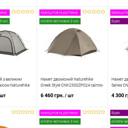
авка
безкоштовна доставка
безкоштов
 кошик
В кошик
3 міс.
оплата частинами 3 міс.
Відео
к
Порівняння
Купити в 1 клік
Порівняння
Купити
В наявності
В обране
В наявності
В обр
й з великим
Намет двомісний Naturehike
Намет дв
ісом Naturehike
Greek Style CNK2300ZP024 світло-
Series C
0ZP017
кавовий
сірий
6 460 грн.
4 300 
 шт
/ шт
безкоштовна доставка
Відео
 кошик
В кошик
Пов
оплата частинами 3 міс.
оплата ча