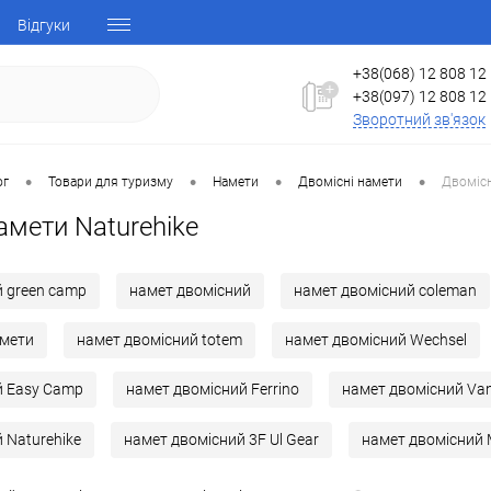
Відгуки
+38(068) 12 808 12
+38(097) 12 808 12
Зворотний зв'язок
•
•
•
•
ог
Товари для туризму
Намети
Двомісні намети
Двомісн
амети Naturehike
 green camp
намет двомісний
намет двомісний coleman
амети
намет двомісний totem
намет двомісний Wechsel
й Easy Camp
намет двомісний Ferrino
намет двомісний Va
 Naturehike
намет двомісний 3F Ul Gear
намет двомісний 