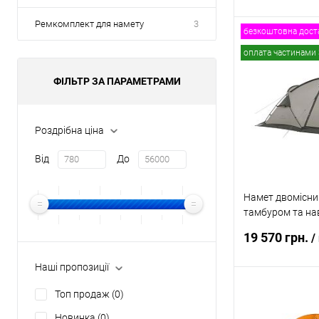
Ремкомплект для намету
3
безкоштовна дост
В
оплата частинами 
ФІЛЬТР ЗА ПАРАМЕТРАМИ
Купити в 1 клі
В обране
Роздрібна ціна
Від
До
Намет двомісни
тамбуром та нав
Shandi CNK230
19 570 грн.
/
Наші пропозиції
Топ продаж
(0)
В
Новинка
(0)