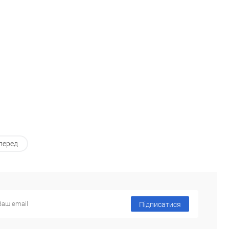
порівняння
порівняння
ане
Недоступно
В обране
Недоступно
перед
Підписатися