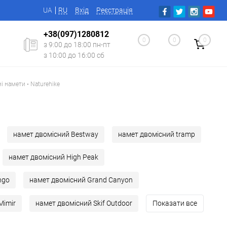
UA
RU
Вхід
Реєстрація
+38(097)1280812
0
0
0
з 9:00 до 18:00 пн-пт
з 10:00 до 16:00 сб
і намети • Naturehike
намет двомісний Bestway
намет двомісний tramp
намет двомісний High Peak
ngo
намет двомісний Grand Canyon
Mimir
намет двомісний Skif Outdoor
Показати все