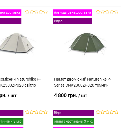
на доставка
безкоштовна доставка
В кошик
В кошик
Відео
 в 1 клік
До
Купити в 1 клік
До
порівняння
порівняння
ане
В наявності
В обране
В наявності
омісний Naturehike P-
Намет двомісний Naturehike P-
NK2300ZP028 світло
Series CNK2300ZP028 темний
оливковий
грн.
4 800 грн.
/ шт
/ шт
Відео
ідомити про наявність
Повідомити про наявність
стинами 3 міс.
оплата частинами 3 міс.