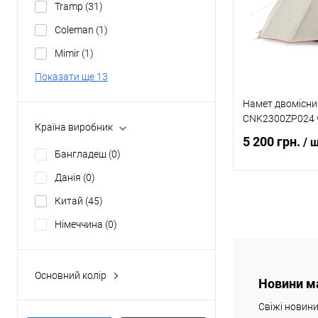
Tramp
(31)
В обране
Coleman
(1)
Mimir
(1)
Показати ще 13
Намет двомісни
CNK2300ZP024 
Країна виробник
5 200 грн.
/ 
Бангладеш
(0)
Данія
(0)
Повідомит
Китай
(45)
Німеччина
(0)
Купити в 1 клі
Основний колір
В обране
Новини м
Olive Green
(0)
Свіжі новин
Rustic Green
(0)