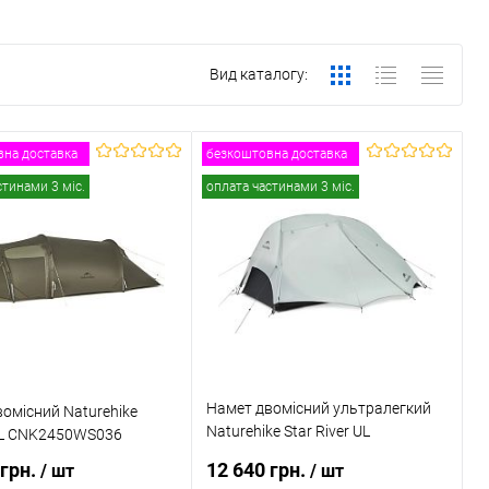
Вид каталогу:
на доставка
безкоштовна доставка
стинами 3 міс.
оплата частинами 3 міс.
Намет двомісний ультралегкий
омісний Naturehike
Naturehike Star River UL
UL CNK2450WS036
CNK2450WS022
 грн.
12 640 грн.
/ шт
/ шт