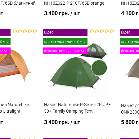
0T/65D блакитний
NH18Z022-P 210T/65D orange
NH18Z02
3 400 грн.
4 100 
шт
/ шт
Відео
Відео
и про наявність
Повідомити про наявність
Пов
3 міс.
оплата частинами 3 міс.
оплата ча
авка
безкоштовна доставка
безкоштов
к
До
Купити в 1 клік
До
Купити
порівняння
порівняння
Недоступно
В обране
Недоступно
В обр
ний Naturehike
Намет Naturehike P-Series 2P UPF
Намет дв
s Ultralight
50+ Family Camping Tent
CNK2300
ange
NH18Z022-P темно-зелений
3 400 грн.
5 600 
шт
/ шт