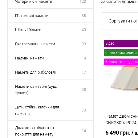
Чотиримісні намети
123
замовити двомісни
П'ятимісні намети
38
Сортувати по:
Шість і більше
43
Відео
Екстремальні намети
33
оплата частинами 
Надувні намети
4
безкоштовна дост
Намети для риболовлі
17
Намети санітарні (душ,
28
туалет)
Дуги, стійки, кілочки для
73
наметів
Намет двомісни
CNK2300ZP024 
Додаткова підлога та
14
6 490 грн.
/ 
покриття для намету