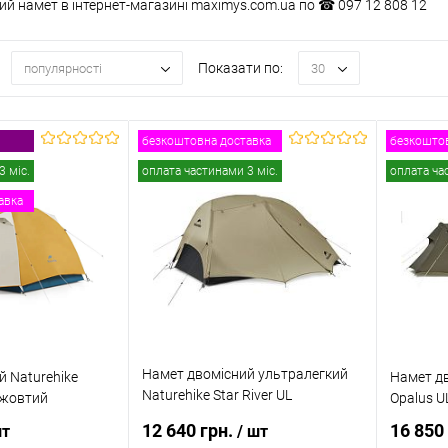
й намет в інтернет-магазині maximys.com.ua по ☎ 097 12 808 12
Показати по:
популярності
30
безкоштовна доставка
безкоштов
3 міс.
оплата частинами 3 міс.
оплата ча
авка
Намет двомісний ультралегкий
й Naturehike
Намет дв
Naturehike Star River UL
жовтий
Opalus 
CNK2450WS022
12 640 грн.
16 850
шт
/ шт