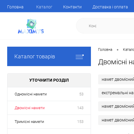
Головна
Каталог
Контакти
Доставка і оплата
•
Головна
Катал
Каталог товарів
Двомісні н
намет двомісний
УТОЧНИТИ РОЗДІЛ
екстремальні н
Одномісні намети
53
намет двомісни
Двомісні намети
143
намет двомісний
Тримісні намети
153