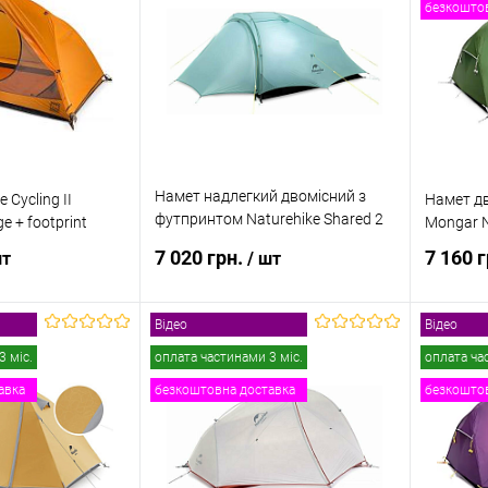
безкоштов
к
До
Купити в 1 клік
До
Купити
порівняння
порівняння
В наявності
В обране
В наявності
В обр
Намет надлегкий двомісний з
 Cycling II
Намет дв
футпринтом Naturehike Shared 2
 + footprint
Mongar 
NH20ZP091
7 020 грн.
7 160 
шт
/ шт
Відео
Відео
и про наявність
Повідомити про наявність
Пов
3 міс.
оплата частинами 3 міс.
оплата ча
авка
безкоштовна доставка
безкоштов
к
До
Купити в 1 клік
До
Купити
порівняння
порівняння
Недоступно
В обране
Недоступно
В обр