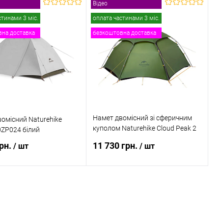
Відео
ідомити про наявність
Повідомити про наявність
стинами 3 міс.
оплата частинами 3 міс.
на доставка
безкоштовна доставка
 в 1 клік
До
Купити в 1 клік
До
порівняння
порівняння
ане
Недоступно
В обране
Недоступно
Намет двомісний зі сферичним
омісний Naturehike
куполом Naturehike Cloud Peak 2
ZP024 білий
NH17K240-Y темно-зелений
грн.
11 730 грн.
/ шт
/ шт
ідомити про наявність
Повідомити про наявність
 в 1 клік
До
Купити в 1 клік
До