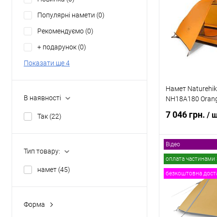
Купити в 1 клі
Популярні намети
(0)
Рекомендуємо
(0)
В обране
+ подарунок
(0)
Показати ще 4
Намет Naturehike
В наявності
NH18A180 Orange
7 046 грн.
/ 
Так
(22)
Відео
Тип товару:
Повідомит
оплата частинами 
намет
(45)
безкоштовна дост
Купити в 1 клі
Форма
В обране
будинок
(0)