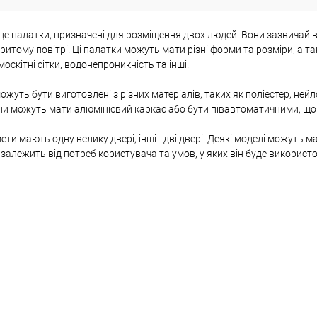
 це палатки, призначені для розміщення двох людей. Вони зазвичай 
ритому повітрі. Ці палатки можуть мати різні форми та розміри, а так
москітні сітки, водонепроникність та інші.
ожуть бути виготовлені з різних матеріалів, таких як поліестер, ней
они можуть мати алюмінієвий каркас або бути півавтоматичними, що 
мети мають одну велику двері, інші - дві двері. Деякі моделі можуть
 залежить від потреб користувача та умов, у яких він буде використ