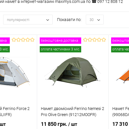
й намет в інтернет-магазині maximys.com.ua по ☎ 097 12 808 12
Показати по:
популярності
30
авка
безкоштовна доставка
безкоштов
3 міс.
оплата частинами 3 міс.
оплата ча
 Ferrino Force 2
Намет двомісний Ferrino Nemesi 2
Намет Fer
5LIIFR)
Pro Olive Green (91212MOOFR)
(99068D
11 850 грн.
17 310
 шт
/ шт