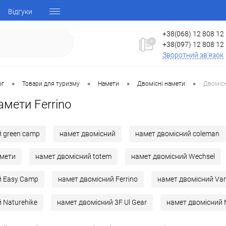
Відгуки
+38(068) 12 808 12
+38(097) 12 808 12
Зворотний зв'язок
•
•
•
•
ог
Товари для туризму
Намети
Двомісні намети
Двомісн
амети Ferrino
 green camp
намет двомісний
намет двомісний coleman
амети
намет двомісний totem
намет двомісний Wechsel
й Easy Camp
намет двомісний Ferrino
намет двомісний Va
 Naturehike
намет двомісний 3F Ul Gear
намет двомісний 