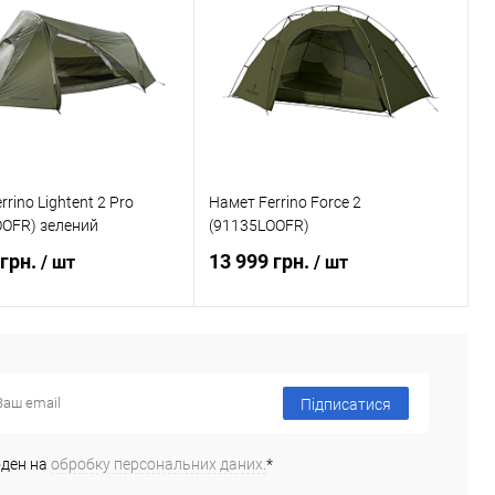
 в 1 клік
Порівняння
Купити в 1 клік
Порівняння
ане
Недоступно
В обране
Недоступно
rino Lightent 2 Pro
Намет Ferrino Force 2
OOFR) зелений
(91135LOOFR)
 грн.
13 999 грн.
/ шт
/ шт
ідомити про наявність
Повідомити про наявність
Підписатися
 в 1 клік
Порівняння
Купити в 1 клік
Порівняння
ане
Недоступно
В обране
Недоступно
оден на
обробку персональних даних.
*