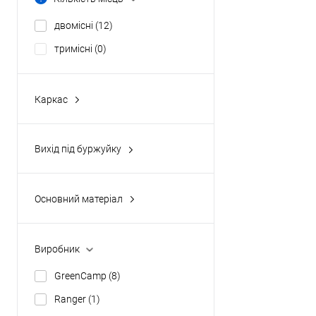
двомісні
(12)
тримісні
(0)
Каркас
автоматичний
(0)
класичний
(12)
Вихід під буржуйку
надувний
(0)
так
(0)
Основний матеріал
polyester
(12)
нейлон
(0)
Виробник
GreenCamp
(8)
Ranger
(1)