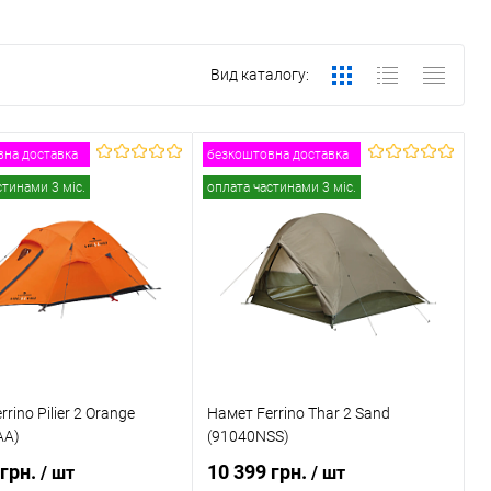
Вид каталогу:
на доставка
безкоштовна доставка
стинами 3 міс.
оплата частинами 3 міс.
rino Pilier 2 Orange
Намет Ferrino Thar 2 Sand
AA)
(91040NSS)
 грн.
10 399 грн.
/ шт
/ шт