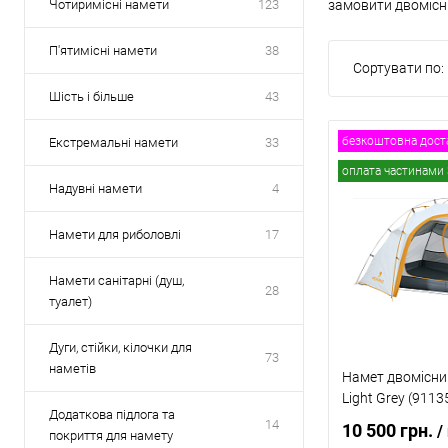
Чотиримісні намети
123
замовити двомісни
П'ятимісні намети
38
Сортувати по:
Шість і більше
43
безкоштовна дост
Екстремальні намети
33
оплата частинами 
Надувні намети
4
Намети для риболовлі
17
Намети санітарні (душ,
28
туалет)
Дуги, стійки, кілочки для
73
наметів
Намет двомісний
Light Grey (9113
Додаткова підлога та
14
10 500 грн.
/
покриття для намету