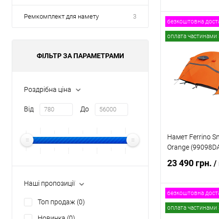
Ремкомплект для намету
3
безкоштовна дост
Повідомит
оплата частинами 
ФІЛЬТР ЗА ПАРАМЕТРАМИ
Купити в 1 клі
В обране
Роздрібна ціна
Від
До
Намет Ferrino 
Orange (99098D
23 490 грн.
/
Наші пропозиції
безкоштовна дост
Топ продаж
(0)
Повідомит
оплата частинами 
Новинка
(0)