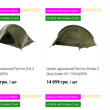
на доставка
безкоштовна доставка
ідомити про наявність
Повідомити про наявність
стинами 3 міс.
оплата частинами 3 міс.
 в 1 клік
Порівняння
Купити в 1 клік
Порівняння
ане
Недоступно
В обране
Недоступно
омісний Ferrino Grit 2
Намет двомісний Ferrino Sintesi 2
OOFR)
Olive Green (91175HOOFR)
 грн.
14 099 грн.
/ шт
/ шт
на доставка
безкоштовна доставка
ідомити про наявність
Повідомити про наявність
стинами 3 міс.
оплата частинами 3 міс.