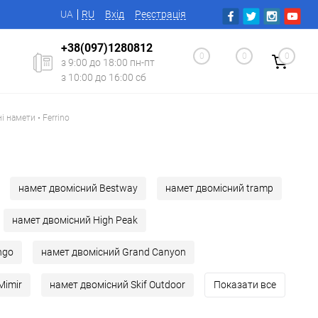
UA
RU
Вхід
Реєстрація
+38(097)1280812
0
0
0
з 9:00 до 18:00 пн-пт
з 10:00 до 16:00 сб
і намети • Ferrino
намет двомісний Bestway
намет двомісний tramp
намет двомісний High Peak
ngo
намет двомісний Grand Canyon
Mimir
намет двомісний Skif Outdoor
Показати все