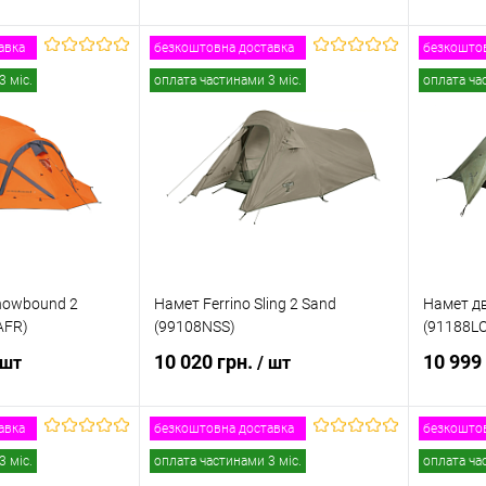
авка
безкоштовна доставка
безкоштов
и про наявність
Повідомити про наявність
Пов
3 міс.
оплата частинами 3 міс.
оплата ча
к
Порівняння
Купити в 1 клік
Порівняння
Купити
Недоступно
В обране
Недоступно
В обр
Snowbound 2
Намет Ferrino Sling 2 Sand
Намет дв
AFR)
(99108NSS)
(91188L
10 020 грн.
10 999
 шт
/ шт
авка
безкоштовна доставка
безкоштов
и про наявність
Повідомити про наявність
Пов
3 міс.
оплата частинами 3 міс.
оплата ча