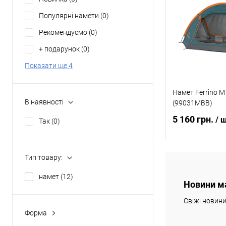
Купити в 1 клі
Популярні намети
(0)
В обране
Рекомендуємо
(0)
+ подарунок
(0)
Показати ще 4
Намет Ferrino M
В наявності
(99031MBB)
5 160 грн.
/ 
Так
(0)
Тип товару:
Повідомит
намет
(12)
Новини м
Купити в 1 клі
Свіжі новин
В обране
Форма
будинок
(0)