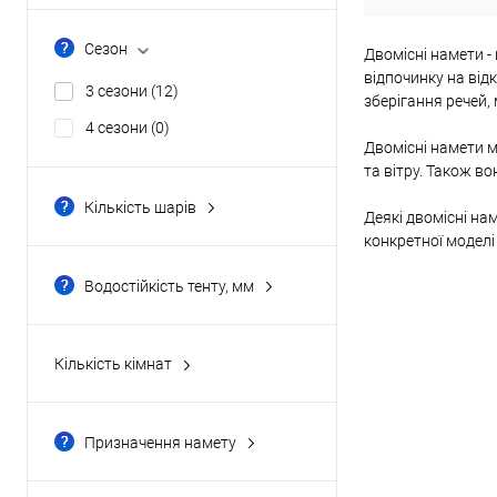
напівбочка
(0)
Сезон
Двомісні намети -
нестандартна
(12)
відпочинку на відк
3 сезони
(12)
зберігання речей, 
півсфера
(0)
4 сезони
(0)
Двомісні намети м
та вітру. Також в
Кількість шарів
Деякі двомісні на
двошарові
(9)
конкретної моделі
одношарові
(3)
Водостійкість тенту, мм
1000 мм
(0)
1500 мм
(0)
Кількість кімнат
2000 мм
(4)
одна
(12)
2500 мм
(0)
Призначення намету
3000 мм
(6)
для велотуризму
(6)
Показати ще 6