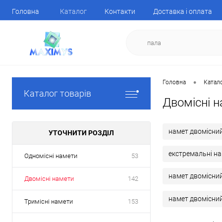
Головна
Каталог
Контакти
Доставка і оплата
•
Головна
Катал
Каталог товарів
Двомісні н
намет двомісний
УТОЧНИТИ РОЗДІЛ
екстремальні н
Одномісні намети
53
намет двомісни
Двомісні намети
142
намет двомісний
Тримісні намети
153