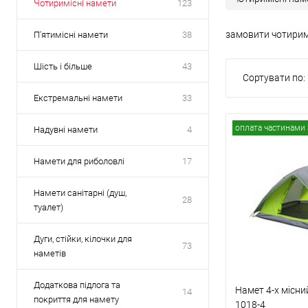
Чотиримісні намети
123
замовити чотиримі
П'ятимісні намети
38
Шість і більше
43
Сортувати по:
Екстремальні намети
33
оплата частинами 
Надувні намети
4
Намети для риболовлі
17
Намети санітарні (душ,
28
туалет)
Дуги, стійки, кілочки для
73
наметів
Додаткова підлога та
Намет 4-х місн
14
покриття для намету
1018-4