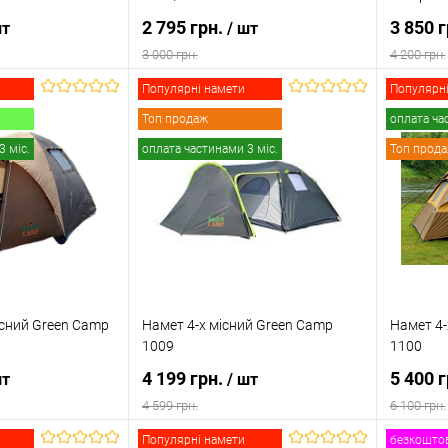
2 795 грн.
3 850 
шт
/ шт
3 000 грн.
4 200 грн.
Популярні намети
Популярні
 кошик
В кошик
Топ продаж
оплата ча
3 міс.
оплата частинами 3 міс.
Топ прод
к
Порівняння
Купити в 1 клік
Порівняння
Купити
В наявності
В обране
В наявності
В обр
сний Green Camp
Намет 4-х місний Green Camp
Намет 4-
1009
1100
4 199 грн.
5 400 
шт
/ шт
4 599 грн.
6 100 грн.
Популярні намети
безкоштов