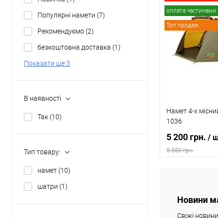
В
оплата частинами 
Популярні намети
(7)
Топ продаж
Рекомендуємо
(2)
Купити в 1 клі
безкоштовна доставка
(1)
В обране
Показати ще 3
В наявності
Намет 4-х місн
Так
(10)
1036
5 200 грн.
/ 
5 550 грн.
Тип товару:
намет
(10)
В
шатри
(1)
Новини м
Купити в 1 клі
Свіжі новин