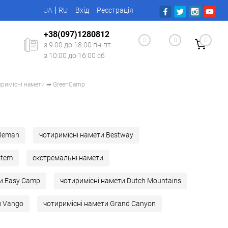
UA
RU
Вхід
Реєстрація
+38(097)1280812
0
0
0
з 9:00 до 18:00 пн-пт
з 10:00 до 16:00 сб
римісні намети ➡ GreenCamp
oleman
чотиримісні намети Bestway
otem
екстремальні намети
ти Easy Camp
чотиримісні намети Dutch Mountains
и Vango
чотиримісні намети Grand Canyon