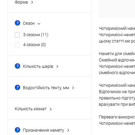
В обране
Форма
будинок
(0)
квадратна
(1)
Сезон
напівбочка
(2)
Чотиримісний нам
3 сезони
(11)
Чотиримісні намет
нестандартна
(4)
цьому статті ми р
4 сезони
(0)
півсфера
(4)
Намети для сімей
Показати ще 1
Сімейний відпочин
Кількість шарів
Чотиримісні намет
двошарові
(10)
сімейного відпочин
одношарові
(1)
Чотиримісний наме
Водостійкість тенту, мм
Відпочинок на при
1000 мм
(1)
правильно підготу
10000 мм
(0)
врахувати при виб
Кількість кімнат
1500 мм
(0)
дві
(1)
Переваги викорис
Чотиримісні намети
2000 мм
(0)
одна
(9)
Призначення намету
2500 мм
(7)
три
(0)