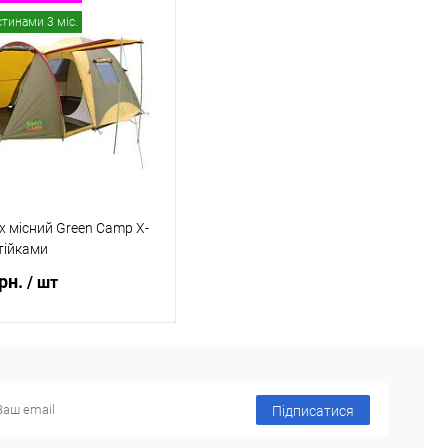
В кошик
В кошик
стинами 3 міс.
 в 1 клік
Порівняння
Купити в 1 клік
Порівняння
ане
В наявності
В обране
В наявності
х місний Green Camp X-
стійками
грн.
/ шт
ідомити про наявність
Підписатися
 в 1 клік
Порівняння