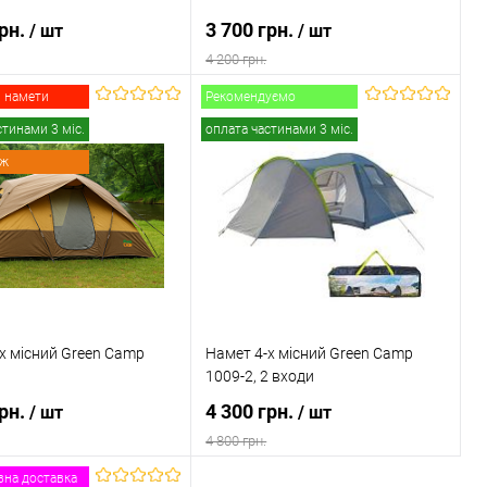
грн.
3 700 грн.
/ шт
/ шт
4 200 грн.
 намети
Рекомендуємо
В кошик
В кошик
стинами 3 міс.
оплата частинами 3 міс.
аж
 в 1 клік
Порівняння
Купити в 1 клік
Порівняння
ане
В наявності
В обране
В наявності
х місний Green Camp
Намет 4-х місний Green Camp
1009-2, 2 входи
грн.
4 300 грн.
/ шт
/ шт
4 800 грн.
на доставка