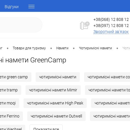
Відгуки
+38(068) 12 808 12
+38(097) 12 808 12
Зворотний зв'язок
•
•
•
•
ог
Товари для туризму
Намети
Чотиримісні намети
Чоти
ні намети GreenCamp
ети green camp
чотиримісні намети
чотиримісні намети c
ети tramp
чотиримісні намети Mimir
чотиримісні намети t
ети moqi
чотиримісні намети High Peak
чотиримісні наме
ти Ferrino
чотиримісні намети Outwell
чотиримісні намет
ети Wechsel
Показати все