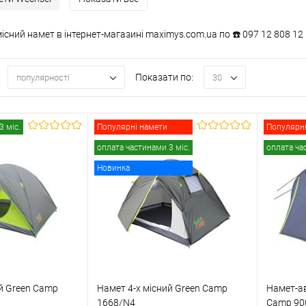
сний намет в інтернет-магазині maximys.com.ua по ☎️ 097 12 808 12
Показати по:
популярності
30
3 міс.
Популярні намети
Популярні
оплата частинами 3 міс.
оплата ча
Новинка
ий Green Camp
Намет 4-х місний Green Camp
Намет-ав
1668/N4
Camp 90