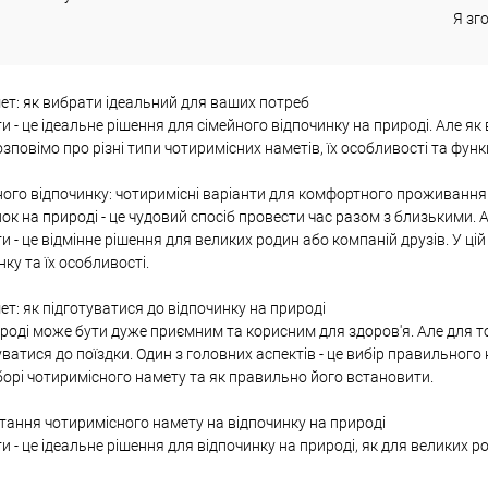
В наявності
В обране
В наявності
В обр
Я зг
ет: як вибрати ідеальний для ваших потреб
и - це ідеальне рішення для сімейного відпочинку на природі. Але я
озповімо про різні типи чотиримісних наметів, їх особливості та фун
ного відпочинку: чотиримісні варіанти для комфортного проживання
ок на природі - це чудовий спосіб провести час разом з близькими
и - це відмінне рішення для великих родин або компаній друзів. У ці
ку та їх особливості.
т: як підготуватися до відпочинку на природі
роді може бути дуже приємним та корисним для здоров'я. Але для т
ватися до поїздки. Один з головних аспектів - це вибір правильного н
орі чотиримісного намету та як правильно його встановити.
тання чотиримісного намету на відпочинку на природі
 - це ідеальне рішення для відпочинку на природі, як для великих род