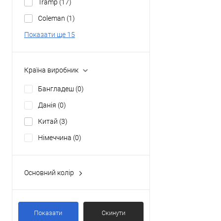
Tramp
(17)
Coleman
(1)
Показати ще 15
Країна виробник
Бангладеш
(0)
Данія
(0)
Китай
(3)
Німеччина
(0)
Основний колір
Rustic Green
(0)
Steel Blue
(0)
Показати
Скинути
білий
(0)