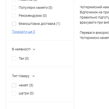
Чотиримісний наме
Популярні намети
(0)
Відпочинок на при
Рекомендуємо
(0)
правильно підготу
врахувати при виб
безкоштовна доставка
(1)
Показати ще 3
Переваги викорис
Чотиримісні намети
В наявності
Так
(0)
Тип товару:
намет
(3)
шатри
(0)