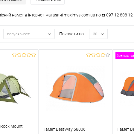
сний намет в інтернет-магазині maximys.com.ua по ☎️ 097 12 808 12
Показати по:
популярності
30
безкоштов
 Rock Mount
Намет BestWay 68006
Намет Be