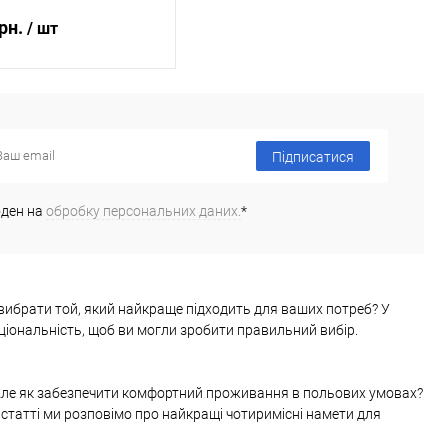
грн.
/ шт
ідомити про наявність
Підписатися
 в 1 клік
Порівняння
ане
Недоступно
оден на
обробку персональних даних.
*
к вибрати той, який найкраще підходить для ваших потреб? У
кціональність, щоб ви могли зробити правильний вибір.
. Але як забезпечити комфортний проживання в польових умовах?
й статті ми розповімо про найкращі чотиримісні намети для