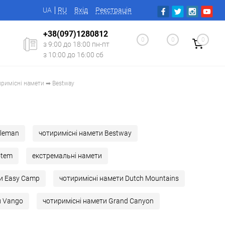
UA
RU
Вхід
Реєстрація
+38(097)1280812
0
0
0
з 9:00 до 18:00 пн-пт
з 10:00 до 16:00 сб
римісні намети ➡ Bestway
oleman
чотиримісні намети Bestway
otem
екстремальні намети
ти Easy Camp
чотиримісні намети Dutch Mountains
и Vango
чотиримісні намети Grand Canyon