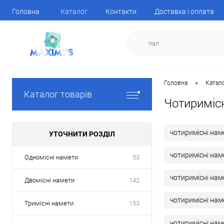
Головна
Каталог
Контакти
Доставка і оплата
•
Головна
Катал
Каталог товарів
Чотириміс
чотиримісні нам
УТОЧНИТИ РОЗДІЛ
чотиримісні нам
Одномісні намети
53
чотиримісні нам
Двомісні намети
142
чотиримісні наме
Тримісні намети
153
чотиримісні нам