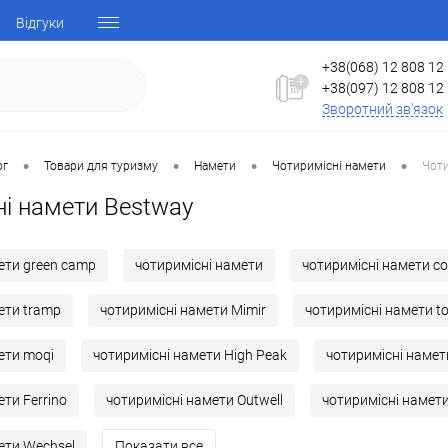
Відгуки
+38(068) 12 808 12
+38(097) 12 808 12
Зворотний зв'язок
•
•
•
•
ог
Товари для туризму
Намети
Чотиримісні намети
Чоти
ні намети Bestway
ети green camp
чотиримісні намети
чотиримісні намети c
ети tramp
чотиримісні намети Mimir
чотиримісні намети t
ети moqi
чотиримісні намети High Peak
чотиримісні наме
ти Ferrino
чотиримісні намети Outwell
чотиримісні намет
ети Wechsel
Показати все