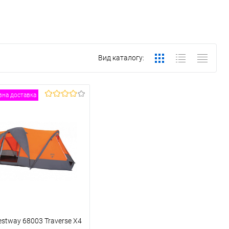
Вид каталогу:
на доставка
stway 68003 Traverse X4