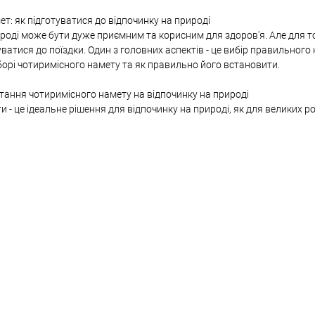
т: як підготуватися до відпочинку на природі
роді може бути дуже приємним та корисним для здоров'я. Але для т
ватися до поїздки. Один з головних аспектів - це вибір правильного н
орі чотиримісного намету та як правильно його встановити.
тання чотиримісного намету на відпочинку на природі
 - це ідеальне рішення для відпочинку на природі, як для великих род