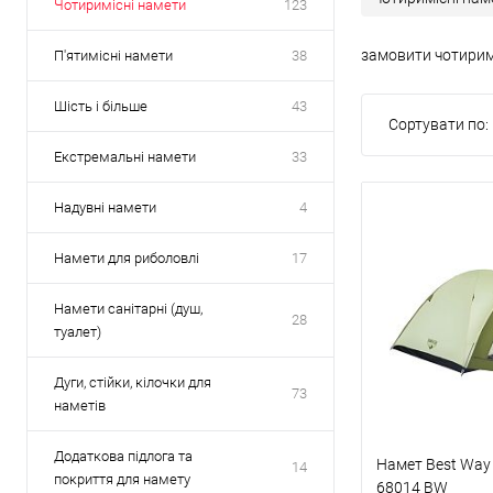
Чотиримісні намети
123
замовити чотиримі
П'ятимісні намети
38
Шість і більше
43
Сортувати по:
Екстремальні намети
33
Надувні намети
4
Намети для риболовлі
17
Намети санітарні (душ,
28
туалет)
Дуги, стійки, кілочки для
73
наметів
Додаткова підлога та
Намет Best Way
14
покриття для намету
68014 BW