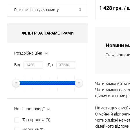
1 428 грн.
/ 
Ремкомплект для намету
3
Повідомит
ФІЛЬТР ЗА ПАРАМЕТРАМИ
Новини м
Купити в 1 клі
Роздрібна ціна
Свіжі новин
В обране
Від
До
Чотиримісний нам
Чотиримісні намет
цьому статті ми р
Намети для сімей
Наші пропозиції
Сімейний відпочин
Топ продаж
(0)
Чотиримісні намет
сімейного відпочин
Новинка
(0)