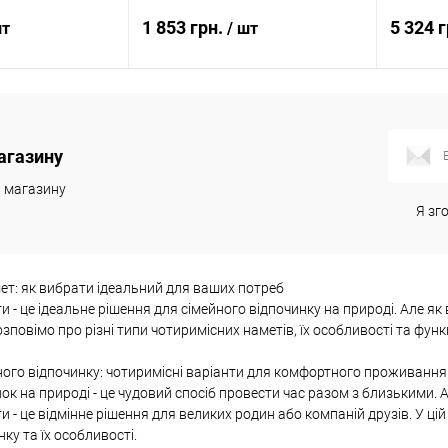
1 853 грн.
5 324 
шт
/ шт
и про наявність
Повідомити про наявність
Пов
агазину
к
Порівняння
Купити в 1 клік
Порівняння
Купити
и магазину
Недоступно
В обране
Недоступно
В обр
Я зг
ет: як вибрати ідеальний для ваших потреб
и - це ідеальне рішення для сімейного відпочинку на природі. Але я
озповімо про різні типи чотиримісних наметів, їх особливості та фун
ного відпочинку: чотиримісні варіанти для комфортного проживання
ок на природі - це чудовий спосіб провести час разом з близькими
и - це відмінне рішення для великих родин або компаній друзів. У ці
ку та їх особливості.