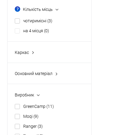
2
(0)
Кількість місць
6
(0)
чотиримісні
(3)
на 4 місця
(0)
Каркас
автоматичний
(1)
класичний
(2)
Основний матеріал
надувний
(0)
polyester
(3)
Виробник
GreenCamp
(11)
Moqi
(9)
Ranger
(3)