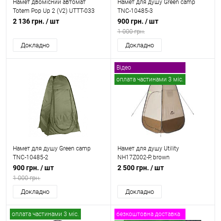
Намет двомісний автомат
Намет для душу Green camp
Totem Pop Up 2 (V2) UTTT-033
TNC-10485-3
2 136 грн.
/ шт
900 грн.
/ шт
1 000 грн.
Докладно
Докладно
Відео
оплата частинами 3 міс.
Намет для душу Green camp
Намет для душу Utility
TNC-10485-2
NH17Z002-P, brown
900 грн.
/ шт
2 500 грн.
/ шт
1 000 грн.
Докладно
Докладно
оплата частинами 3 міс.
безкоштовна доставка