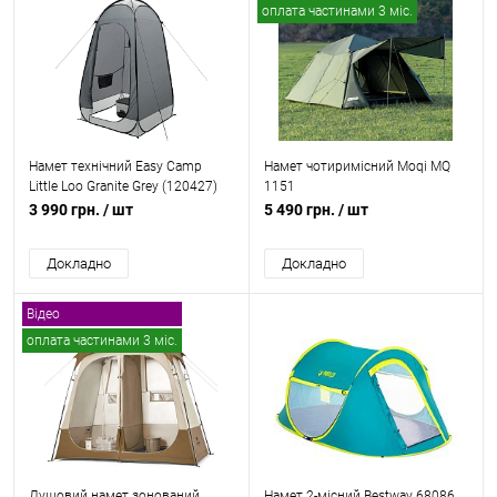
оплата частинами 3 міс.
Відео
Намет технічний Easy Camp
Намет чотиримісний Moqi MQ
Little Loo Granite Grey (120427)
1151
сірий
3 990 грн.
/ шт
5 490 грн.
/ шт
Докладно
Докладно
Відео
оплата частинами 3 міс.
Душовий намет зонований
Намет 2-місний Bestway 68086