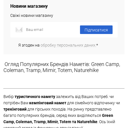
Новини магазину
Свіжі новини магазину
Підписатися
Я згоден на
обробку персональних даних.
*
Огляд Популярних Брендів Наметів: Green Camp,
Coleman, Tramp, Mimir, Totem, Naturehike
Вибір
туристичного намету
залежить від Ваших потреб: чи
потрібен Вам
кемпінговий намет
для сімейного відпочинку чи
трекінговий
для гірських походів. На ринку представлено
багато популярних брендів, серед яких виділяються
Green
Camp, Coleman, Tramp, Mimir, Totem та Naturehike
. Ось їхній