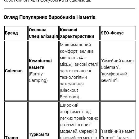
короткий огляд із фокусом на спеціалізації.
Огляд Популярних Виробників Наметів
Основна
Ключові
Бренд
SEO-Фокус
Спеціалізація
Характеристики
Максимальний
комфорт, велика
місткість (4+
Кемпінгові
"Сімейний намет
місць), високі стелі,
намети
Coleman",
Coleman
часто оснащені
(Family
"комфортний
технологіями
Camping)
кемпінг".
затемнення
(Blackout
Bedroom).
Широкий
асортимент від
легких трекінгових
до кемпінгових
моделей. Середній
"Надійний намет
Туризм та
Tramp
ціновий сегмент із
Tramp", "намет