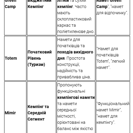
Green
Бюджетний
літній
та сухий
намет Green
Camp
Кемпінг
кемпінг
. Часто
Camp
", "намет
мають
для відпочинку".
склопластиковий
каркас та
поліетиленове дно.
Намети для
початківців та
"Намет для
Початковий
походів вихідного
початківців
Totem
Рівень
дня
. Простота
Totem", "легкий
(Туризм)
конструкції,
намет".
надійність та
приваблива ціна.
Пропонують
функціональні
кемпінгові намети
та намети
"Функціональний
Кемпінг та
середньої
намет Mimir",
Mimir
Середній
місткості,
"намет для
Сегмент
орієнтовані на
кемпінгу".
баланс між якістю