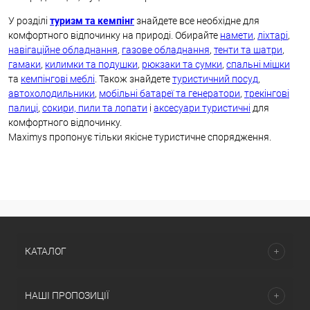
У розділі
туризм та кемпінг
знайдете все необхідне для
комфортного відпочинку на природі. Обирайте
намети
,
ліхтарі
,
навігаційне обладнання
,
газове обладнання
,
тенти та шатри
,
гамаки
,
килимки та подушки
,
рюкзаки та сумки
,
спальні мішки
та
кемпінгові меблі
. Також знайдете
туристичний посуд
,
автохолодильники
,
мобільні батареї та генератори
,
трекінгові
палиці
,
сокири, пили та лопати
і
аксесуари туристичні
для
комфортного відпочинку.
Maximys пропонує тільки якісне туристичне спорядження.
КАТАЛОГ
НАШІ ПРОПОЗИЦІЇ