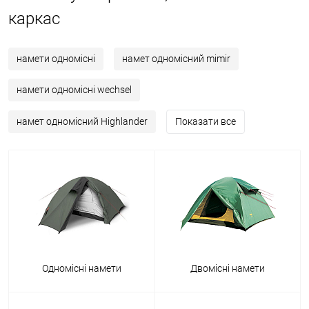
каркас
намети одномісні
намет одномісний mimir
намети одномісні wechsel
намет одномісний Highlander
Показати все
Одномісні намети
Двомісні намети