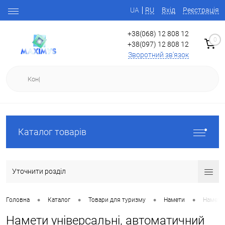
UA
RU
Вхід
Реєстрація
+38(068) 12 808 12
0
+38(097) 12 808 12
Зворотний зв'язок
Каталог товарів
Уточнити розділ
•
•
•
•
Головна
Каталог
Товари для туризму
Намети
Намети 
Намети універсальні, автоматичний