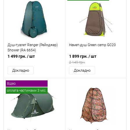
Душ-туалет Ranger (Рейнджер)
Намет-душ Green camp GC20
Shower (RA 6654)
1 499 грн.
/ шт
1 899 грн.
/ шт
2 149 грн.
Докладно
Докладно
Відео
оплата частинами 3 міс.