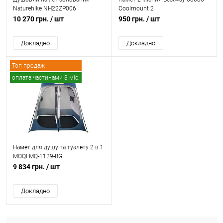
Naturehike NH22ZP006
Coolmount 2
10 270 грн.
/ шт
950 грн.
/ шт
Докладно
Докладно
Топ продаж
оплата частинами 3 міс.
Відео
Намет для душу та туалету 2 в 1
MOQI MQ-1129-BG
9 834 грн.
/ шт
Докладно