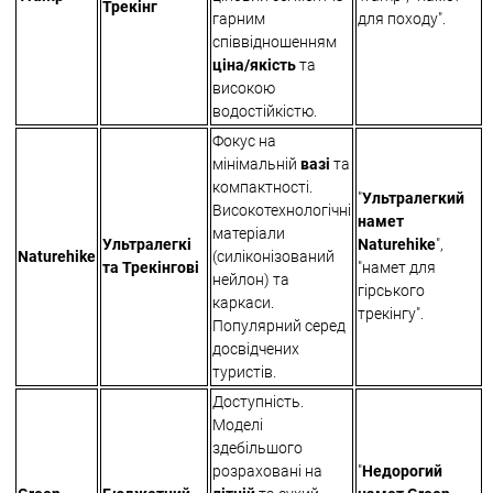
Трекінг
гарним
для походу".
співвідношенням
ціна/якість
та
високою
водостійкістю.
Фокус на
мінімальній
вазі
та
компактності.
"
Ультралегкий
Високотехнологічні
намет
матеріали
Ультралегкі
Naturehike
",
Naturehike
(силіконізований
та Трекінгові
"намет для
нейлон) та
гірського
каркаси.
трекінгу".
Популярний серед
досвідчених
туристів.
Доступність.
Моделі
здебільшого
розраховані на
"
Недорогий