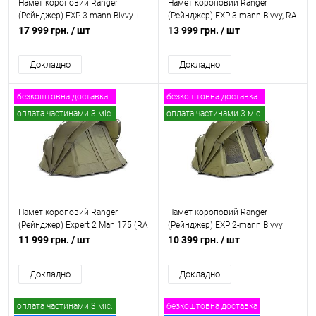
Намет короповий Ranger
Намет короповий Ranger
(Рейнджер) EXP 3-mann Bivvy +
(Рейнджер) EXP 3-mann Bivvy, RA
Зимове покриття для намету,
6608
17 999 грн.
/ шт
13 999 грн.
/ шт
RA 6611
Докладно
Докладно
безкоштовна доставка
безкоштовна доставка
оплата частинами 3 міс.
оплата частинами 3 міс.
Намет короповий Ranger
Намет короповий Ranger
(Рейнджер) Expert 2 Man 175 (RA
(Рейнджер) EXP 2-mann Bivvy
6644)
(RA 6609)
11 999 грн.
/ шт
10 399 грн.
/ шт
Докладно
Докладно
оплата частинами 3 міс.
безкоштовна доставка