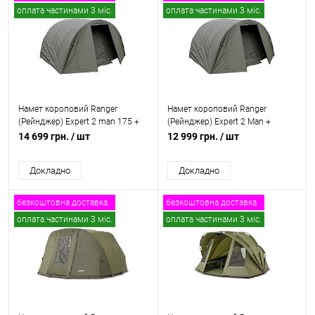
оплата частинами 3 міс.
оплата частинами 3 міс.
Намет короповий Ranger
Намет короповий Ranger
(Рейнджер) Expert 2 man 175 +
(Рейнджер) Expert 2 Man +
зимове покриття, RA 6645
Зимове покриття для намету
14 699 грн.
/ шт
12 999 грн.
/ шт
RA 6612
Докладно
Докладно
безкоштовна доставка
безкоштовна доставка
оплата частинами 3 міс.
оплата частинами 3 міс.