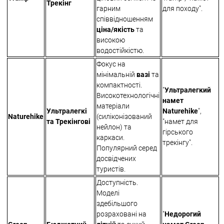
Трекінг
гарним
для походу".
співвідношенням
ціна/якість
та
високою
водостійкістю.
Фокус на
мінімальній
вазі
та
компактності.
"
Ультралегкий
Високотехнологічні
намет
матеріали
Ультралегкі
Naturehike
",
Naturehike
(силіконізований
та Трекінгові
"намет для
нейлон) та
гірського
каркаси.
трекінгу".
Популярний серед
досвідчених
туристів.
Доступність.
Моделі
здебільшого
розраховані на
"
Недорогий