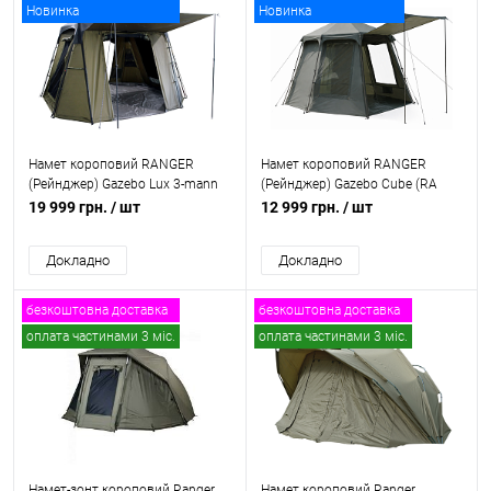
Новинка
Новинка
безкоштовна доставка
Намет короповий RANGER
Намет короповий RANGER
(Рейнджер) Gazebo Lux 3-mann
(Рейнджер) Gazebo Cube (RA
(RA 6665)
6666)
19 999 грн.
/ шт
12 999 грн.
/ шт
Докладно
Докладно
безкоштовна доставка
безкоштовна доставка
оплата частинами 3 міс.
оплата частинами 3 міс.
Намет-зонт короповий Ranger
Намет короповий Ranger