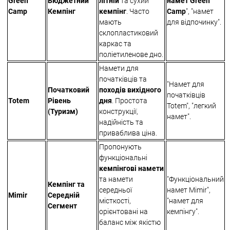
Green
Бюджетний
літній
та сухий
намет Green
Camp
Кемпінг
кемпінг
. Часто
Camp
", "намет
мають
для відпочинку".
склопластиковий
каркас та
поліетиленове дно.
Намети для
початківців та
"Намет для
Початковий
походів вихідного
початківців
Totem
Рівень
дня
. Простота
Totem", "легкий
(Туризм)
конструкції,
намет".
надійність та
приваблива ціна.
Пропонують
функціональні
кемпінгові намети
та намети
"Функціональний
Кемпінг та
середньої
намет Mimir",
Mimir
Середній
місткості,
"намет для
Сегмент
орієнтовані на
кемпінгу".
баланс між якістю