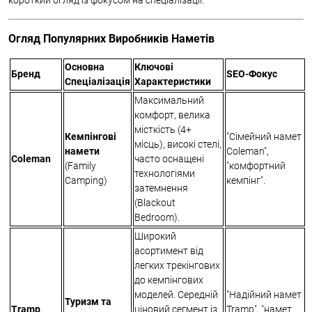
короткий огляд із фокусом на спеціалізації.
Огляд Популярних Виробників Наметів
Основна
Ключові
Бренд
SEO-Фокус
Спеціалізація
Характеристики
Максимальний
комфорт, велика
місткість (4+
Кемпінгові
"Сімейний намет
місць), високі стелі,
намети
Coleman",
Coleman
часто оснащені
(Family
"комфортний
технологіями
Camping)
кемпінг".
затемнення
(Blackout
Bedroom).
Широкий
асортимент від
легких трекінгових
до кемпінгових
моделей. Середній
"Надійний намет
Туризм та
Tramp
ціновий сегмент із
Tramp", "намет