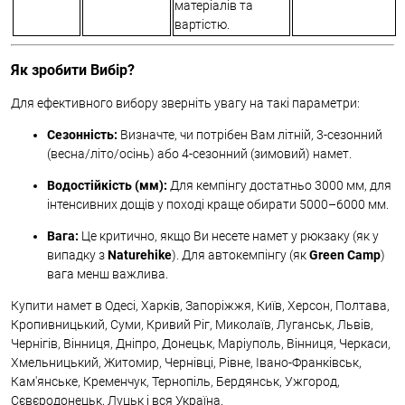
матеріалів та
вартістю.
Як зробити Вибір?
Для ефективного вибору зверніть увагу на такі параметри:
Сезонність:
Визначте, чи потрібен Вам літній, 3-сезонний
(весна/літо/осінь) або 4-сезонний (зимовий) намет.
Водостійкість (мм):
Для кемпінгу достатньо 3000 мм, для
інтенсивних дощів у поході краще обирати 5000–6000 мм.
Вага:
Це критично, якщо Ви несете намет у рюкзаку (як у
випадку з
Naturehike
). Для автокемпінгу (як
Green Camp
)
вага менш важлива.
Купити намет в Одесі, Харків, Запоріжжя, Київ, Херсон, Полтава,
Кропивницький, Суми, Кривий Ріг, Миколаїв, Луганськ, Львів,
Чернігів, Вінниця, Дніпро, Донецьк, Маріуполь, Вінниця, Черкаси,
Хмельницький, Житомир, Чернівці, Рівне, Івано-Франківськ,
Кам'янське, Кременчук, Тернопіль, Бердянськ, Ужгород,
Сєвєродонецьк, Луцьк і вся Україна.