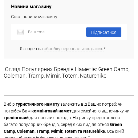
Новини магазину
Свіжі новини магазину
Підписатися
Я згоден на
обробку персональних даних.
*
Огляд Популярних Брендів Наметів: Green Camp,
Coleman, Tramp, Mimir, Totem, Naturehike
Вибір
туристичного намету
залежить від Ваших потреб: чи
потрібен Вам
кемпінговий намет
для сімейного відпочинку чи
трекінговий
для гірських походів. На ринку представлено
багато популярних брендів, серед яких виділяються
Green
Camp, Coleman, Tramp, Mimir, Totem та Naturehike
. Ось їхній