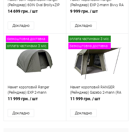
(Рейнджер) 60IN Oval Brolly+ZIP
(Рейнджер) EXP 2-mann Bivvy RA
Panel, RA 6607
6617
14 699 грн.
/ шт
9 999 грн.
/ шт
Докладно
Докладно
безкоштовна доставка
оплата частинами 3 міс.
оплата частинами 3 міс.
безкоштовна доставка
Новинка
Намет короповий Ranger
Намет короповий RANGER
(Рейнджер) EXP 2-mann
(Рейнджер) Gazebo 2-mann (RA
Bivvy+зимове покриття, RA
6663)
11 999 грн.
/ шт
11 999 грн.
/ шт
6615
Докладно
Докладно