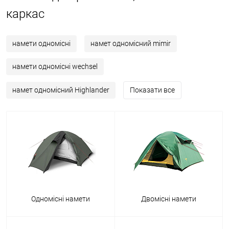
каркас
намети одномісні
намет одномісний mimir
намети одномісні wechsel
намет одномісний Highlander
Показати все
Одномісні намети
Двомісні намети