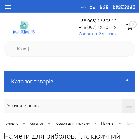
UA
RU
Вхід
Реєстрація
+38(068) 12 808 12
0
+38(097) 12 808 12
Зворотний зв'язок
Каталог товарів
Уточнити розділ
•
•
•
•
Головна
Каталог
Товари для туризму
Намети
Намети 
Намети для риболовлі, класичний