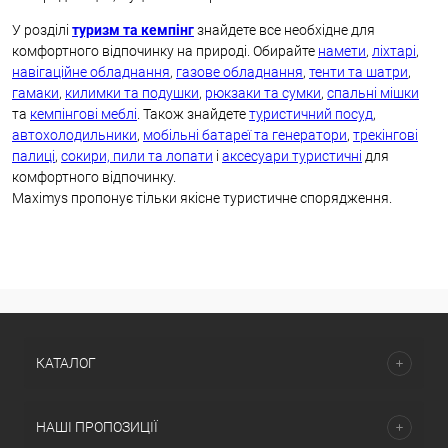
У розділі
туризм та кемпінг
знайдете все необхідне для
комфортного відпочинку на природі. Обирайте
намети
,
ліхтарі
,
навігаційне обладнання
,
газове обладнання
,
тенти та шатри
,
гамаки
,
килимки та подушки
,
рюкзаки та сумки
,
спальні мішки
та
кемпінгові меблі
. Також знайдете
туристичний посуд
,
автохолодильники
,
мобільні батареї та генератори
,
трекінгові
палиці
,
сокири, пили та лопати
і
аксесуари туристичні
для
комфортного відпочинку.
Maximys пропонує тільки якісне туристичне спорядження.
КАТАЛОГ
НАШІ ПРОПОЗИЦІЇ