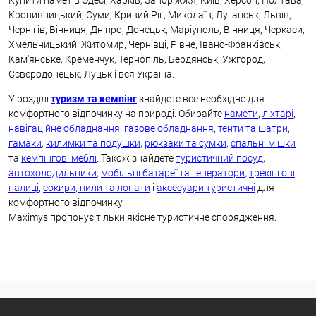
Купити намет в Одесі, Харків, Запоріжжя, Київ, Херсон, Полтава,
Кропивницький, Суми, Кривий Ріг, Миколаїв, Луганськ, Львів,
Чернігів, Вінниця, Дніпро, Донецьк, Маріуполь, Вінниця, Черкаси,
Хмельницький, Житомир, Чернівці, Рівне, Івано-Франківськ,
Кам'янське, Кременчук, Тернопіль, Бердянськ, Ужгород,
Сєвєродонецьк, Луцьк і вся Україна.
У розділі
туризм та кемпінг
знайдете все необхідне для
комфортного відпочинку на природі. Обирайте
намети
,
ліхтарі
,
навігаційне обладнання
,
газове обладнання
,
тенти та шатри
,
гамаки
,
килимки та подушки
,
рюкзаки та сумки
,
спальні мішки
та
кемпінгові меблі
. Також знайдете
туристичний посуд
,
автохолодильники
,
мобільні батареї та генератори
,
трекінгові
палиці
,
сокири, пили та лопати
і
аксесуари туристичні
для
комфортного відпочинку.
Maximys пропонує тільки якісне туристичне спорядження.