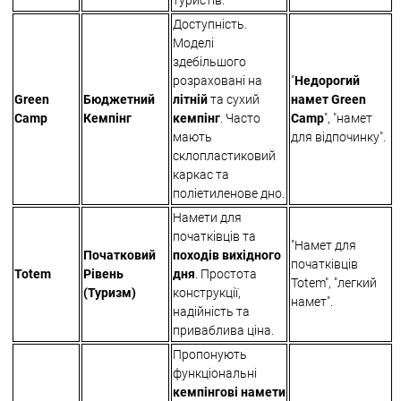
туристів.
Доступність.
Моделі
здебільшого
розраховані на
"
Недорогий
Green
Бюджетний
літній
та сухий
намет Green
Camp
Кемпінг
кемпінг
. Часто
Camp
", "намет
мають
для відпочинку".
склопластиковий
каркас та
поліетиленове дно.
Намети для
початківців та
"Намет для
Початковий
походів вихідного
початківців
Totem
Рівень
дня
. Простота
Totem", "легкий
(Туризм)
конструкції,
намет".
надійність та
приваблива ціна.
Пропонують
функціональні
кемпінгові намети