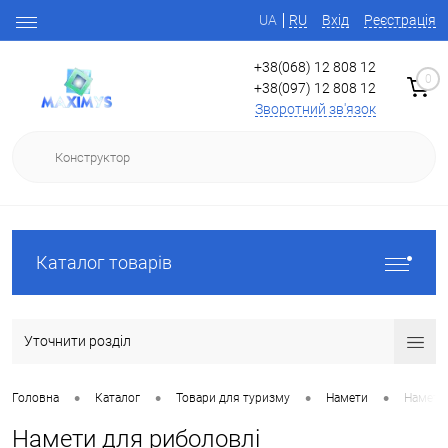
UA
RU
Вхід
Реєстрація
+38(068) 12 808 12
0
+38(097) 12 808 12
Зворотний зв'язок
Каталог товарів
Уточнити розділ
•
•
•
•
Головна
Каталог
Товари для туризму
Намети
Намети
Намети для риболовлі