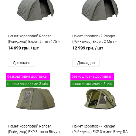
Намет короповий Ranger
Намет короповий Ranger
(Рейнджер) Expert 2 man 175 +
(Рейнджер) Expert 2 Man +
зимове покриття, RA 6645
Зимове покриття для намету
14 699 грн.
/ шт
12 999 грн.
/ шт
RA 6612
Докладно
Докладно
безкоштовна доставка
безкоштовна доставка
оплата частинами 3 міс.
оплата частинами 3 міс.
Намет короповий Ranger
Намет короповий Ranger
(Рейнджер) EXP 3-mann Bivvy +
(Рейнджер) EXP 3-mann Bivvy, RA