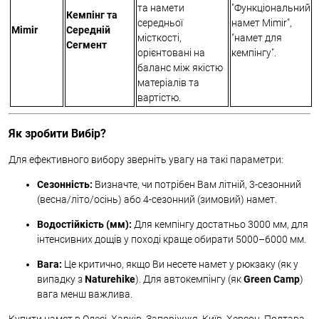
та намети
"Функціональний
Кемпінг та
середньої
намет Mimir",
Mimir
Середній
місткості,
"намет для
Сегмент
орієнтовані на
кемпінгу".
баланс між якістю
матеріалів та
вартістю.
Як зробити Вибір?
Для ефективного вибору зверніть увагу на такі параметри:
Сезонність:
Визначте, чи потрібен Вам літній, 3-сезонний
(весна/літо/осінь) або 4-сезонний (зимовий) намет.
Водостійкість (мм):
Для кемпінгу достатньо 3000 мм, для
інтенсивних дощів у поході краще обирати 5000–6000 мм.
Вага:
Це критично, якщо Ви несете намет у рюкзаку (як у
випадку з
Naturehike
). Для автокемпінгу (як
Green Camp
)
вага менш важлива.