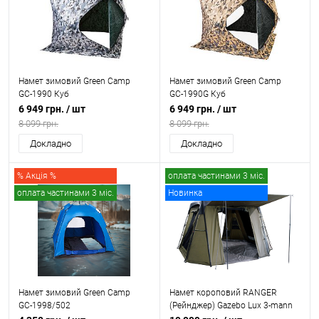
Намет зимовий Green Camp
Намет зимовий Green Camp
GС-1990 Куб
GС-1990G Куб
6 949 грн.
/ шт
6 949 грн.
/ шт
8 099 грн.
8 099 грн.
Докладно
Докладно
% Акція %
оплата частинами 3 міс.
оплата частинами 3 міс.
Новинка
безкоштовна доставка
Намет зимовий Green Camp
Намет короповий RANGER
GС-1998/502
(Рейнджер) Gazebo Lux 3-mann
(RA 6665)