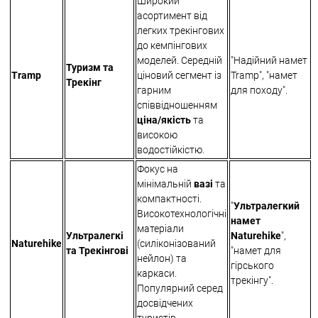
Широкий
асортимент від
легких трекінгових
до кемпінгових
моделей. Середній
"Надійний намет
Туризм та
Tramp
ціновий сегмент із
Tramp", "намет
Трекінг
гарним
для походу".
співвідношенням
ціна/якість
та
високою
водостійкістю.
Фокус на
мінімальній
вазі
та
компактності.
"
Ультралегкий
Високотехнологічні
намет
матеріали
Ультралегкі
Naturehike
",
Naturehike
(силіконізований
та Трекінгові
"намет для
нейлон) та
гірського
каркаси.
трекінгу".
Популярний серед
досвідчених