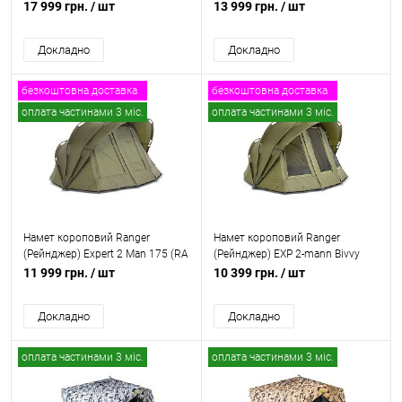
Зимове покриття для намету,
6608
17 999 грн.
/ шт
13 999 грн.
/ шт
RA 6611
Докладно
Докладно
безкоштовна доставка
безкоштовна доставка
оплата частинами 3 міс.
оплата частинами 3 міс.
Намет короповий Ranger
Намет короповий Ranger
(Рейнджер) Expert 2 Man 175 (RA
(Рейнджер) EXP 2-mann Bivvy
6644)
(RA 6609)
11 999 грн.
/ шт
10 399 грн.
/ шт
Докладно
Докладно
оплата частинами 3 міс.
оплата частинами 3 міс.