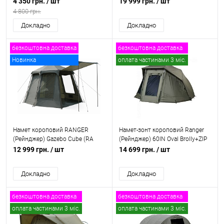
4 350 грн.
/ шт
19 999 грн.
/ шт
4 800 грн.
Докладно
Докладно
безкоштовна доставка
безкоштовна доставка
Новинка
оплата частинами 3 міс.
Намет короповий RANGER
Намет-зонт короповий Ranger
(Рейнджер) Gazebo Cube (RA
(Рейнджер) 60IN Oval Brolly+ZIP
6666)
Panel, RA 6607
12 999 грн.
/ шт
14 699 грн.
/ шт
Докладно
Докладно
безкоштовна доставка
безкоштовна доставка
оплата частинами 3 міс.
оплата частинами 3 міс.