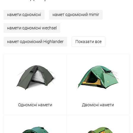
намети одномісні
намет одномісний mimir
намети одномісні wechsel
намет одномісний Highlander
Показати все
Одномісні намети
Двомісні намети