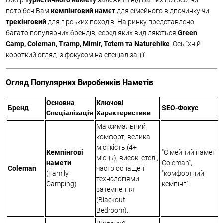
Вибір
туристичного намету
залежить від Ваших потреб: чи
потрібен Вам
кемпінговий намет
для сімейного відпочинку чи
трекінговий
для гірських походів. На ринку представлено
багато популярних брендів, серед яких виділяються
Green
Camp, Coleman, Tramp, Mimir, Totem та Naturehike
. Ось їхній
короткий огляд із фокусом на спеціалізації.
Огляд Популярних Виробників Наметів
Основна
Ключові
Бренд
SEO-Фокус
Спеціалізація
Характеристики
Максимальний
комфорт, велика
місткість (4+
Кемпінгові
"Сімейний намет
місць), високі стелі,
намети
Coleman",
Coleman
часто оснащені
(Family
"комфортний
технологіями
Camping)
кемпінг".
затемнення
(Blackout
Bedroom).