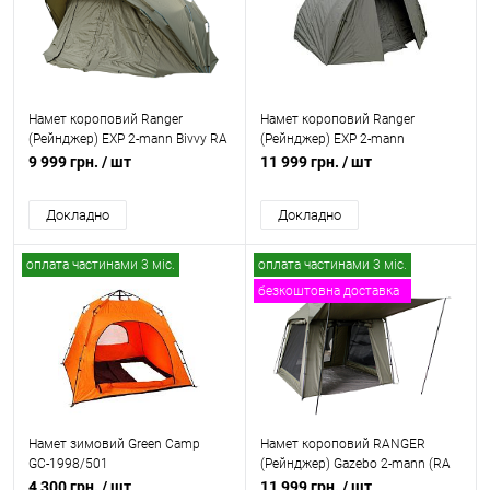
Намет короповий Ranger
Намет короповий Ranger
(Рейнджер) EXP 2-mann Bivvy RA
(Рейнджер) EXP 2-mann
6617
Bivvy+зимове покриття, RA
9 999 грн.
/ шт
11 999 грн.
/ шт
6615
Докладно
Докладно
оплата частинами 3 міс.
оплата частинами 3 міс.
безкоштовна доставка
Новинка
Намет зимовий Green Camp
Намет короповий RANGER
GС-1998/501
(Рейнджер) Gazebo 2-mann (RA
6663)
4 300 грн.
/ шт
11 999 грн.
/ шт