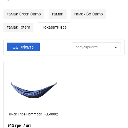
гамак Green Camp
гамак
гамак Bo-Camp
гамак Totem
Показати все
Фільтр
популярності
Гамак Tribe Hammock T-LE-0002
915 грн.
/ шт