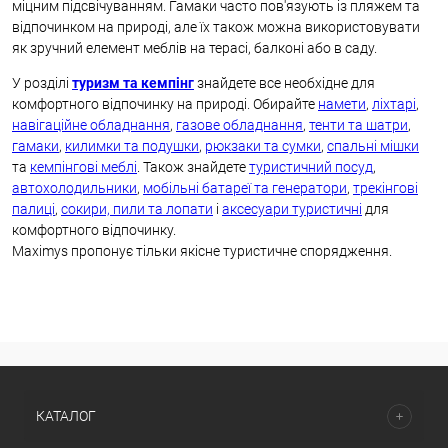
міцним підсвічуванням. Гамаки часто пов'язують із пляжем та
відпочинком на природі, але їх також можна використовувати
як зручний елемент меблів на терасі, балконі або в саду.
У розділі
туризм та кемпінг
знайдете все необхідне для
комфортного відпочинку на природі. Обирайте
намети
,
ліхтарі
,
навігаційне обладнання
,
газове обладнання
,
тенти та шатри
,
гамаки
,
килимки та подушки
,
рюкзаки та сумки
,
спальні мішки
та
кемпінгові меблі
. Також знайдете
туристичний посуд
,
автохолодильники
,
мобільні батареї та генератори
,
трекінгові
палиці
,
сокири, пили та лопати
і
аксесуари туристичні
для
комфортного відпочинку.
Maximys пропонує тільки якісне туристичне спорядження.
КАТАЛОГ