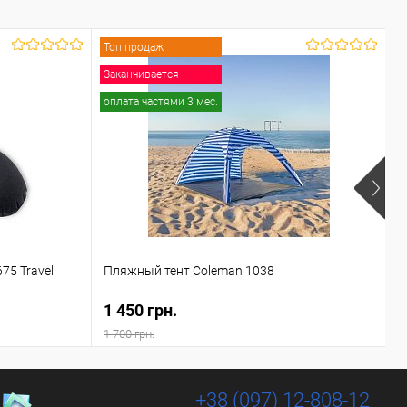
Топ продаж
Заканчивается
оплата частями 3 мес.
75 Travel
Пляжный тент Coleman 1038
П
1 450 грн.
5
1 700 грн.
6
+38 (097) 12-808-12