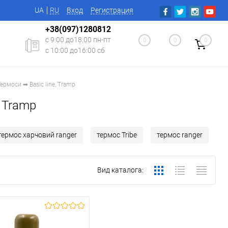
UA
RU
Вход
Регистрация
+38(097)1280812
с 9:00 до18:00 пн-пт
0
0
0
с 10:00 до16:00 сб
ермоси ➡ Basic line, Tramp
ь Tramp
термос харчовий ranger
термос Tribe
термос ranger
Вид каталога: