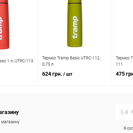
Термос Tramp Basic UTRC-112,
Термос Tr
sic 1 л, UTRC-113
0,75 л
111
624 грн.
475 гр
/ шт
корзину
В корзину
С
агазину
ик
Сравнение
Купить в 1 клик
Сравнение
Купит
и магазину
В наличии
В избранное
В наличии
В изб
Я со