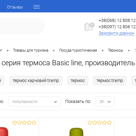
Отзывы
+38(068) 12 808 12
+38(097) 12 808 12
Замовити дзвінок
•
•
•
•
ог
Товары для туризма
Посуда туристическая
Термосы
Т
серия термоса Basic line, производител
й
термос харчовий tramp
термос
термос tramp
о:
Показать по:
популярности
30