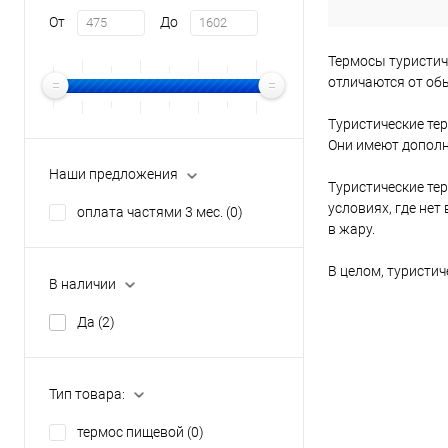
От
До
Термосы туристич
отличаются от об
Туристические те
Они имеют дополн
Наши предложения
Туристические те
условиях, где нет
оплата частями 3 мес.
(0)
в жару.
В целом, туристи
В наличии
Да
(2)
Тип товара:
термос пищевой
(0)