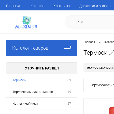
Главная
Каталог
Контакты
Доставка и оплата
•
Главная
Катал
Каталог товаров
Термоси:✅ 
термос харчови
УТОЧНИТЬ РАЗДЕЛ
Термосы
39
Сортировать п
Термочехлы для термосов
19
Котлы и чайники
27