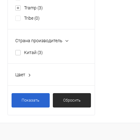
Tramp
(3)
Tribe
(0)
Страна производитель
Китай
(3)
Цвет
бежевый
(0)
бирюзовый
(0)
Показать
Сбросить
голубой
(0)
красный
(0)
оливковый
(0)
Показать ещё 2