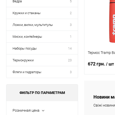
Ведра
5
Кружки и стаканы
2
Ложки, вилки, мультитулы
3
Миски, контейнеры
1
Наборы посуды
14
Термос Tramp Ba
Термокружки
23
672 грн.
/ шт
Фляги и гидраторы
3
В 
ФИЛЬТР ПО ПАРАМЕТРАМ
Новини м
Купить в 1 кл
Свіжі новин
В избранное
Розничная цена