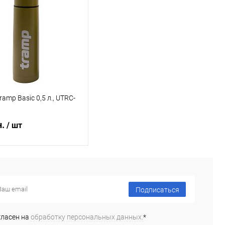
amp Basic 0,5 л., UTRC-
н.
/ шт
ообщить о наличии
Подписаться
ь в 1 клик
Сравнение
ранное
Недоступно
гласен на
обработку персональных данных.
*