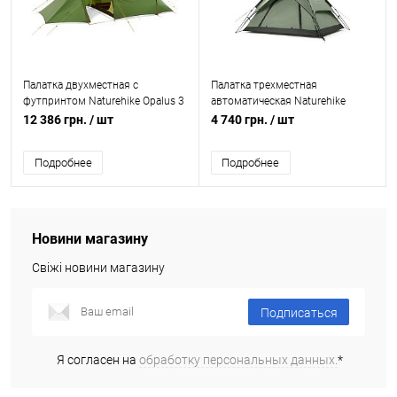
Палатка двухместная с
Палатка трехместная
футпринтом Naturehike Opalus 3
автоматическая Naturehike
NH21ZP00
12 386 грн.
/ шт
4 740 грн.
/ шт
Подробнее
Подробнее
Новини магазину
Свіжі новини магазину
Подписаться
Я согласен на
обработку персональных данных.
*