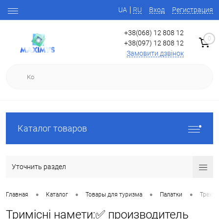
UA
RU
Вход
Регистрация
+38(068) 12 808 12
0
+38(097) 12 808 12
Замовити дзвінок
Каталог товаров
Уточнить раздел
•
•
•
•
Главная
Каталог
Товары для туризма
Палатки
Трехме
Тримісні намети:✅ производитель