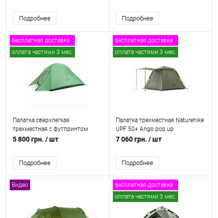
Подробнее
Подробнее
бесплатная доставка
бесплатная доставка
оплата частями 3 мес.
оплата частями 3 мес.
Видео
Видео
Палатка сверхлегкая
Палатка трехместная Naturehike
трехместная с футпринтом
UPF 50+ Ango pop up
Naturehike Cloud Up 3 Updated
NH21ZP010, 210T со стойками
5 800 грн.
/ шт
7 060 грн.
/ шт
NH18T030-T, 210T
Подробнее
Подробнее
Видео
бесплатная доставка
оплата частями 3 мес.
Видео