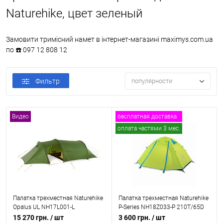
Naturehike, цвет зеленый
Замовити тримісний намет в інтернет-магазині maximys.com.ua
по ☎️ 097 12 808 12
Фильтр
популярности
Видео
бесплатная доставка
оплата частями 3 мес.
Видео
Палатка трехместная Naturehike
Палатка трехместная Naturehike
Opalus UL NH17L001-L
P-Series NH18Z033-P 210T/65D
15 270 грн.
/ шт
3 600 грн.
/ шт