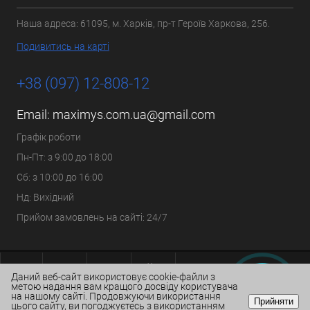
Наша адреса: 61095, м. Харків, пр-т Героїв Харкова, 256.
Подивитись на карті
+38 (097) 12-808-12
Email:
maximys.com.ua@gmail.com
Графік роботи
Пн-Пт: з 9:00 до 18:00
Сб: з 10:00 до 16:00
Нд: Вихідний
Прийом замовлень на сайті: 24/7
Даний веб-сайт використовує cookie-файли з
метою надання вам кращого досвіду користувача
на нашому сайті. Продовжуючи використання
Прийняти
цього сайту, ви погоджуєтесь з використанням