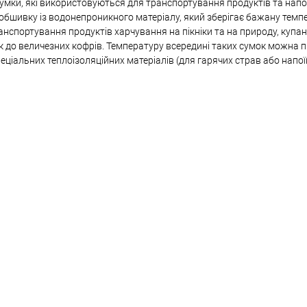
умки, які використовуються для транспортування продуктів та напо
а обшивку із водонепроникного матеріалу, який зберігає бажану тем
спортування продуктів харчування на пікніки та на природу, купанні,
к до величезних кофрів. Температуру всередині таких сумок можна
спеціальних теплоізоляційних матеріалів (для гарячих страв або напої