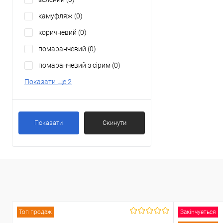
камуфляж
(0)
коричневий
(0)
помаранчевий
(0)
помаранчевий з сірим
(0)
Показати ще 2
Показати
Скинути
Топ продаж
Закінчуеться