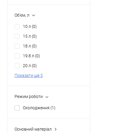
Об'єм, л
10 л
(0)
15 л
(0)
18 л
(0)
19.8 л
(0)
20 л
(0)
Показати ще 5
Режим роботи
Охолодження
(1)
Основний матеріал