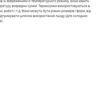
їв із збереженням їх температурного режиму. Вони мають
пературу всередині сумки. Термосумки використовуються в
 роботі і т.д. Вони можуть бути різних розмірів і форм, від
 підтримувати шляхом використання льоду (для холодних
в).