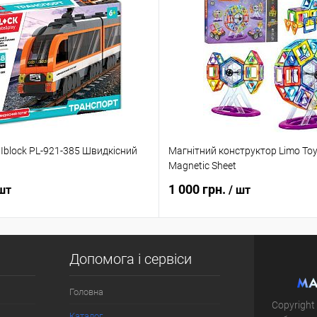
Iblock PL-921-385 Швидкісний
Магнітний конструктор Limo To
Magnetic Sheet
1 000 грн.
 шт
/ шт
Допомога і сервіси
Головна
Copyright
Каталог