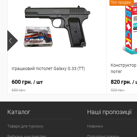
Топ продаж
Конструктор 
Іграшковий пістолет Galaxy G.33 (TT)
потяг
600 грн.
820 грн.
/ шт
/
650 грн.
920 грн.
Каталог
Наші пропозиції
Товари для туризму
Новинки
Рибалка, мисливство
Популярні товари