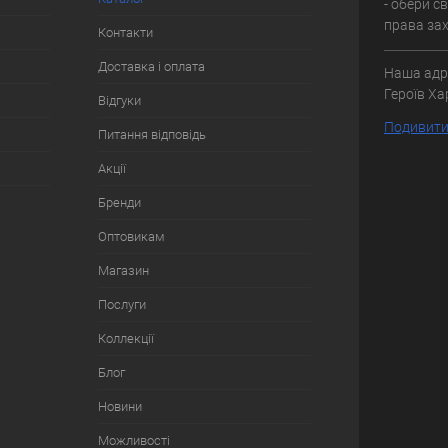
- обери с
права зах
Контакти
Доставка і оплата
Наша адре
Героїв Ха
Відгуки
Подивитис
Питання відповідь
Акції
Бренди
Оптовикам
Магазин
Послуги
Коллекції
Блог
Новини
Можливості