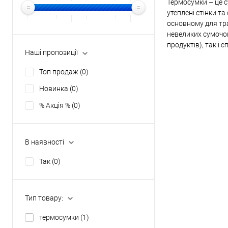
Термосумки – це с
утеплені стінки т
основному для тран
невеликих сумочо
продуктів), так і 
Наші пропозиції
Топ продаж
(0)
Новинка
(0)
% Акція %
(0)
В наявності
Так
(0)
Тип товару:
термосумки
(1)