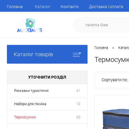
Головна
Каталог
Контакти
Доставка і оплата
•
Головна
Катал
Каталог товарів
Термосумк
УТОЧНИТИ РОЗДІЛ
Сортувати по:
Рюкзаки туристичні
41
Набори для пікніка
12
Термосумки
20