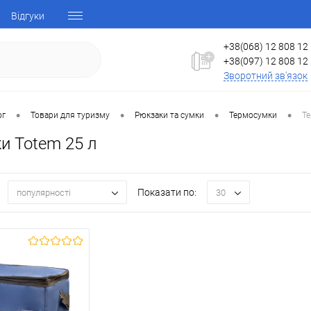
Відгуки
+38(068) 12 808 12
+38(097) 12 808 12
Зворотний зв'язок
•
•
•
•
ог
Товари для туризму
Рюкзаки та сумки
Термосумки
Те
и Totem 25 л
Показати по:
популярності
30