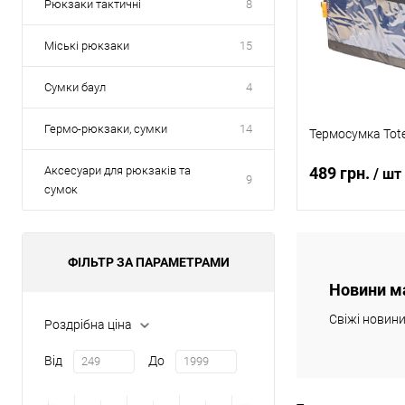
Рюкзаки тактичні
8
Міські рюкзаки
15
Сумки баул
4
Гермо-рюкзаки, сумки
14
Термосумка Tote
Аксесуари для рюкзаків та
489 грн.
/ шт
9
сумок
Повідомит
ФІЛЬТР ЗА ПАРАМЕТРАМИ
Новини м
Купити в 1 клі
Свіжі новин
Роздрібна ціна
В обране
Від
До