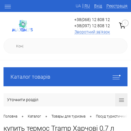
UA
RU
Вхід
Реєстрація
+38(068) 12 808 12
0
+38(097) 12 808 12
Зворотний зв'язок
Каталог товарів
Уточнити розділ
•
•
•
Головна
Каталог
Товары для туризма
Посуд туристичний
купить термос Tramp Харчові 0,7 л