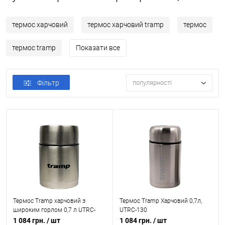
термос харчовий
термос харчовий tramp
термос
термос tramp
Показати все
Фільтр
популярності
Термос Tramp харчовий з
Термос Tramp Харчовий 0,7л,
широким горлом 0,7 л UTRC-
UTRC-130
078
1 084 грн.
/ шт
1 084 грн.
/ шт