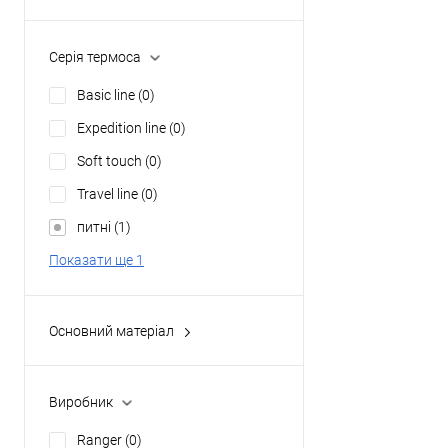
Однотонний
(1)
Серія термоса
Basic line
(0)
Expedition line
(0)
Soft touch
(0)
Travel line
(0)
питні
(1)
Показати ще 1
Основний матеріал
нержавіюча сталь
(1)
Виробник
Ranger
(0)