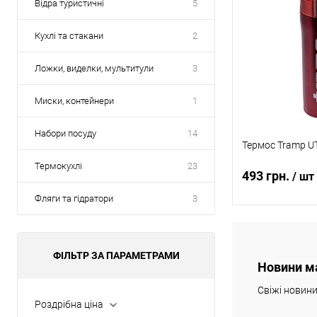
Відра туристичні
5
Кухлі та стакани
2
Ложки, виделки, мультитули
3
Миски, контейнери
1
Набори посуду
14
Термос Tramp UT
Термокухлі
23
493 грн.
/ шт
Фляги та гідратори
3
Повідомит
ФІЛЬТР ЗА ПАРАМЕТРАМИ
Новини м
Купити в 1 клі
Свіжі новин
В обране
Роздрібна ціна