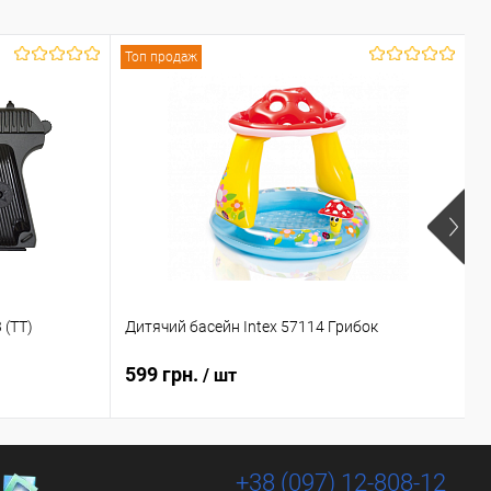
Топ продаж
+
Т
З
 (TT)
Дитячий басейн Intex 57114 Грибок
К
599 грн.
7
/ шт
8
+38 (097) 12-808-12