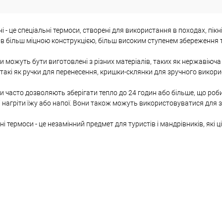
і - це спеціальні термоси, створені для використання в походах, пік
в більш міцною конструкцією, більш високим ступенем збереження 
и можуть бути виготовлені з різних матеріалів, таких як нержавіюча
 такі як ручки для перенесення, кришки-склянки для зручного викорис
и часто дозволяють зберігати тепло до 24 годин або більше, що роб
нагріти їжу або напої. Вони також можуть використовуватися для з
ні термоси - це незамінний предмет для туристів і мандрівників, які 