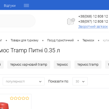
Відгуки
+38(068) 12 808 12
+38(097) 12 808 12
Зворотний зв'язок
•
•
•
•
ог
Товари для туризму
Посуд туристичний
Термоси
купи
мос Tramp Питні 0.35 л
й
термос харчовий tramp
термос
термос tramp
Показати по:
популярності
30