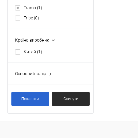
Tramp
(1)
Tribe
(0)
Країна виробник
Китай
(1)
Основний колір
бірюзовий
(0)
сталевий
(0)
Показати
Скинути