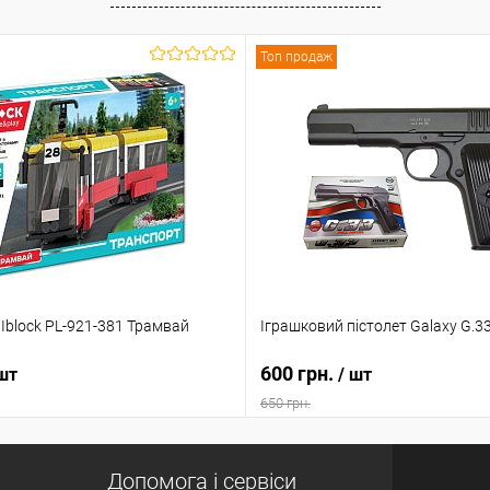
Топ продаж
Iblock PL-921-381 Трамвай
Іграшковий пістолет Galaxy G.33
600 грн.
 шт
/ шт
650 грн.
Допомога і сервіси