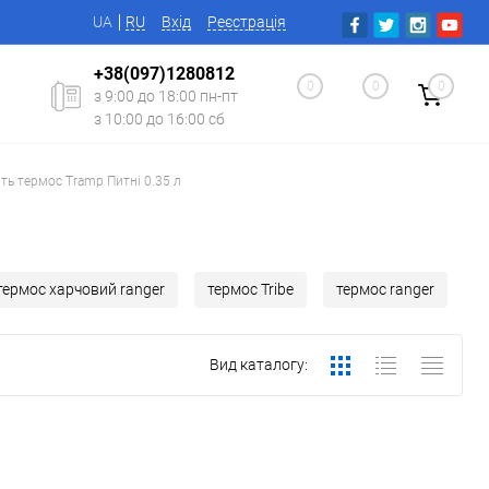
UA
RU
Вхід
Реєстрація
+38(097)1280812
0
0
0
з 9:00 до 18:00 пн-пт
з 10:00 до 16:00 сб
ть термос Tramp Питні 0.35 л
термос харчовий ranger
термос Tribe
термос ranger
Вид каталогу: