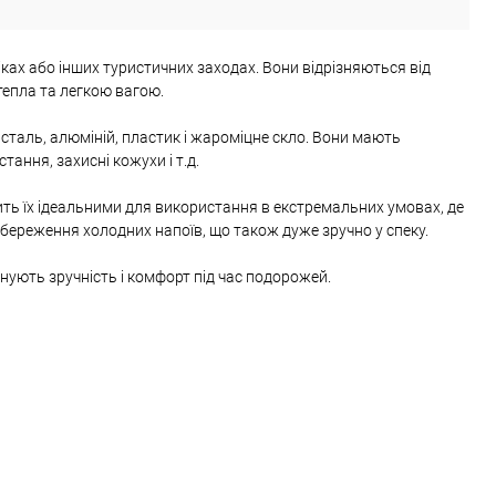
ніках або інших туристичних заходах. Вони відрізняються від
тепла та легкою вагою.
 сталь, алюміній, пластик і жароміцне скло. Вони мають
тання, захисні кожухи і т.д.
ить їх ідеальними для використання в екстремальних умовах, де
береження холодних напоїв, що також дуже зручно у спеку.
цінують зручність і комфорт під час подорожей.