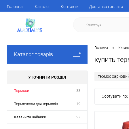
Головна
Каталог
Контакти
Доставка і оплата
•
Головна
Катал
Каталог товарів
купить тер
термос харчови
УТОЧНИТИ РОЗДІЛ
Термоси
33
Сортувати по:
Термочохли для термосів
19
Казани та чайники
27