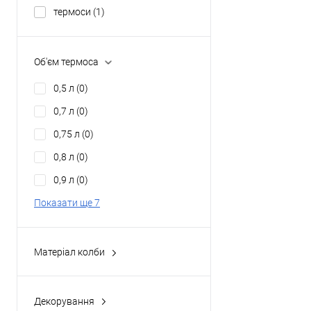
термоси
(1)
Об'єм термоса
0,5 л
(0)
0,7 л
(0)
0,75 л
(0)
0,8 л
(0)
0,9 л
(0)
Показати ще 7
Матеріал колби
Нержавіюча сталь
(1)
Декорування