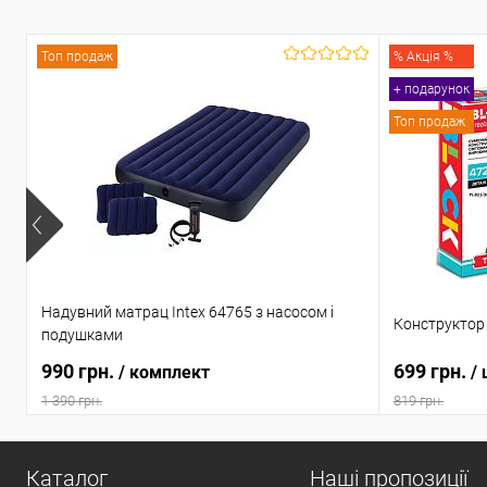
Топ продаж
% Акція %
+ подарунок
Топ продаж
Надувний матрац Intex 64765 з насосом і
Конструктор 
подушками
990 грн.
699 грн.
/ комплект
/
1 390 грн.
819 грн.
Каталог
Наші пропозиції