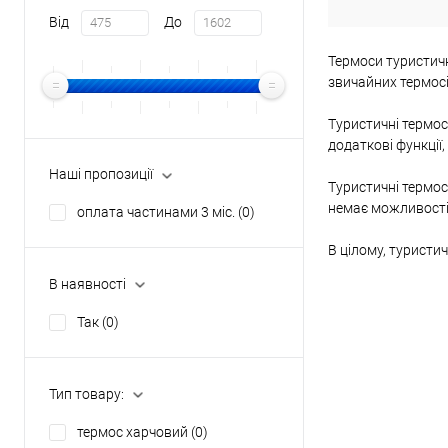
Колір основний
Від
До
Термоси туристичн
звичайних термосі
Туристичні термос
додаткові функції,
Наші пропозиції
Туристичні термос
немає можливості 
оплата частинами 3 міс.
(0)
В цілому, туристич
В наявності
Так
(0)
Тип товару:
термос харчовий
(0)