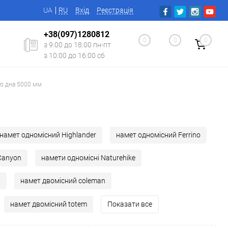
UA
RU
Вхід
Реєстрація
+38(097)1280812
0
0
0
з 9:00 до 18:00 пн-пт
з 10:00 до 16:00 сб
тю дна 5000 мм
намет одномісний Highlander
намет одномісний Ferrino
Canyon
намети одномісні Naturehike
й
намет двомісний coleman
намет двомісний totem
Показати все