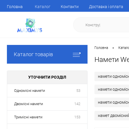
Головна
Каталог
Контакти
Доставка і оплата
•
Головна
Катал
Каталог товарів
Намети Wec
намети одномісн
УТОЧНИТИ РОЗДІЛ
намети одномісн
Одномісні намети
53
намети одномісні
Двомісні намети
142
намет двомісни
Тримісні намети
153