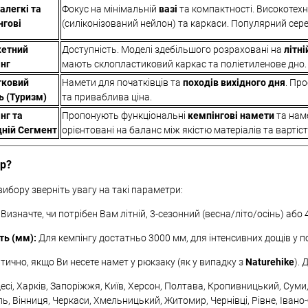
алегкі та
Фокус на мінімальній
вазі
та компактності. Високотехн
нгові
(силіконізований нейлон) та каркаси. Популярний сере
етний
Доступність. Моделі здебільшого розраховані на
літні
нг
мають склопластиковий каркас та поліетиленове дно.
тковий
Намети для початківців та
походів вихідного дня
. Про
ь (Туризм)
та приваблива ціна.
нг та
Пропонують функціональні
кемпінгові намети
та наме
ній Сегмент
орієнтовані на баланс між якістю матеріалів та вартіс
ір?
ибору зверніть увагу на такі параметри:
Визначте, чи потрібен Вам літній, 3-сезонний (весна/літо/осінь) або
ть (мм):
Для кемпінгу достатньо 3000 мм, для інтенсивних дощів у 
тично, якщо Ви несете намет у рюкзаку (як у випадку з
Naturehike
). 
сі, Харків, Запоріжжя, Київ, Херсон, Полтава, Кропивницький, Суми, К
ь, Вінниця, Черкаси, Хмельницький, Житомир, Чернівці, Рівне, Івано