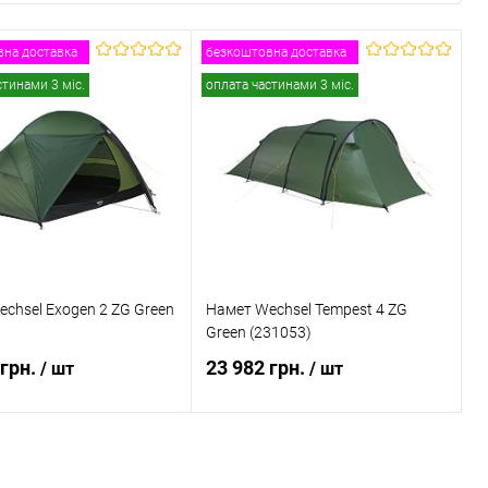
на доставка
безкоштовна доставка
стинами 3 міс.
оплата частинами 3 міс.
chsel Exogen 2 ZG Green
Намет Wechsel Tempest 4 ZG
Green (231053)
 грн.
23 982 грн.
/ шт
/ шт
ідомити про наявність
Повідомити про наявність