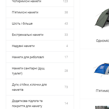
Чотиримісні намети
123
П'ятимісні намети
38
Шість і більше
43
Екстремальні намети
33
Одноміс
Надувні намети
4
Намети для риболовлі
17
Намети санітарні (душ,
28
туалет)
Дуги, стійки, кілочки для
73
наметів
П'ятимі
Додаткова підлога та
14
покриття для намету