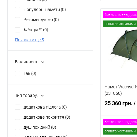
Популярні намети
(0)
безкоштовна дост
Рекомендуємо
(0)
оплата частинами 
% Акція %
(0)
Показати ще 5
В наявності
Так
(0)
Намет Wechsel H
(231050)
Тип товару:
25 360 грн.
/
додаткова підлога
(0)
додаткове покриття
(0)
безкоштовна дост
душ похідний
(0)
Повідомит
оплата частинами 