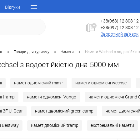
Відгуки
+38(068) 12 808 12
+38(097) 12 808 12
Зворотний зв'язок
•
•
•
ог
Товари для туризму
Намети
Намети Wechsel з водостійкіс
hsel з водостійкістю дна 5000 мм
і
намет одномісний mimir
намети одномісні wechsel
і tramp
намети одномісні Vango
намети одномісні Grand 
 3F Ul Gear
намет двомісний green camp
намет двомісни
й Bestway
намет двомісний tramp
екстремальні намети