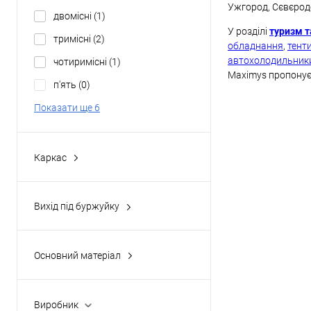
4
(0)
Ужгород, Сєвєродо
двомісні
(1)
6
(0)
У розділі
туризм т
тримісні
(2)
обладнання
,
тент
автохолодильник
чотиримісні
(1)
Maximys пропонує 
п'ять
(0)
Показати ще 6
Каркас
автоматичний
(0)
класичний
(6)
Вихід під буржуйку
надувний
(0)
так
(0)
напівавтоматичний
(0)
Основний матеріал
Durapol
(0)
polyester
(3)
Виробник