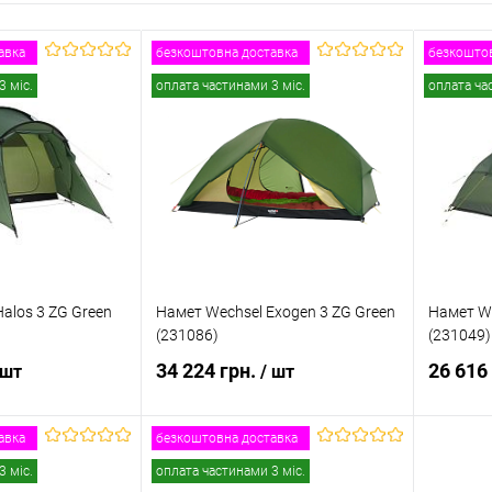
авка
безкоштовна доставка
безкоштов
3 міс.
оплата частинами 3 міс.
оплата ча
alos 3 ZG Green
Намет Wechsel Exogen 3 ZG Green
Намет We
(231086)
(231049)
34 224 грн.
26 616
 шт
/ шт
авка
безкоштовна доставка
и про наявність
Повідомити про наявність
Пов
3 міс.
оплата частинами 3 міс.