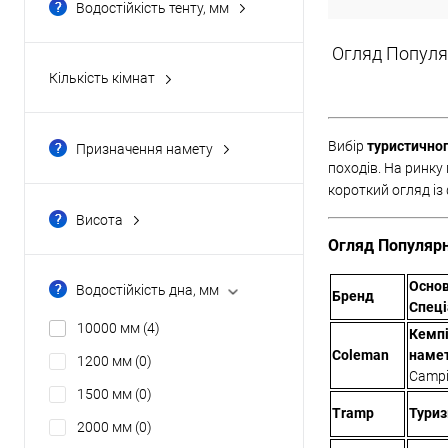
Водостійкість тенту, мм
1000 мм
(0)
Огляд Популяр
10000 мм
(0)
Кількість кімнат
1200 мм
(0)
дві
(0)
1500 мм
(0)
одна
(6)
Вибір
туристично
Призначення намету
2000 мм
(0)
три
(0)
походів. На ринку
для велотуризму
(1)
короткий огляд із 
Показати ще 8
чотири
(0)
для експедицій
(0)
Висота
для кемпінгу
(2)
100 см
(1)
Огляд Популярн
для риболовлі
(0)
102 см
(0)
Осно
Водостійкість дна, мм
Бренд
універсальні
(3)
105 см
(2)
Спеці
10000 мм
(4)
Кемпі
105см
(0)
Coleman
наме
1200 мм
(0)
110 см
(0)
Campi
1500 мм
(0)
Показати ще 45
Tramp
Туриз
2000 мм
(0)