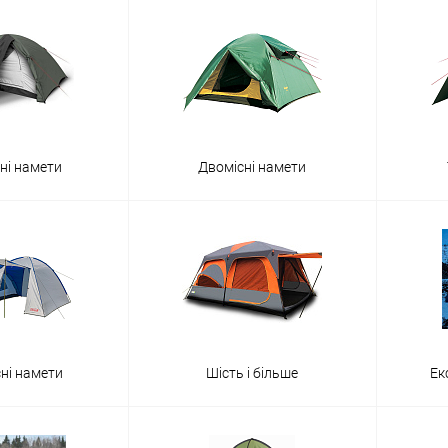
ні намети
Двомісні намети
сні намети
Шість і більше
Ек