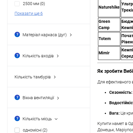
2500 мм
(0)
Ультр
Naturehike
Трекі
Показати ще 6
Green
Бюдж
Camp
Кемпі
Матеріал каркаса (дуг)
Поча
Totem
duralumin
(0)
Рівен
Кемпі
durapol
(0)
Mimir
Кількість входів
Серед
durapol / сталь
(0)
два
(4)
fiberglass (скловолокно)
(0)
Як зробити Виб
один
(2)
Кількість тамбурів
fiberglass / сталь
(0)
три
(0)
Для ефективного в
двома
(0)
Показати ще 2
чотири
(0)
Сезонність:
одним
(6)
Вікна вентиляції
Водостійкіс
1
(0)
Вага:
Це кри
2
(0)
Кількість місць
3
(0)
Купити намет в Оде
Донецьк, Маріупол
одномісні
(2)