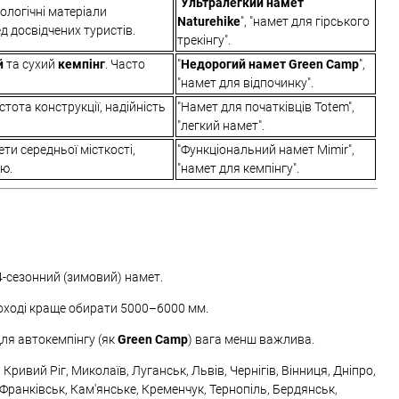
"
Ультралегкий намет
ологічні матеріали
Naturehike
", "намет для гірського
д досвідчених туристів.
трекінгу".
й
та сухий
кемпінг
. Часто
"
Недорогий намет Green Camp
",
"намет для відпочинку".
стота конструкції, надійність
"Намет для початківців Totem",
"легкий намет".
ти середньої місткості,
"Функціональний намет Mimir",
тю.
"намет для кемпінгу".
 4-сезонний (зимовий) намет.
поході краще обирати 5000–6000 мм.
Для автокемпінгу (як
Green Camp
) вага менш важлива.
ривий Ріг, Миколаїв, Луганськ, Львів, Чернігів, Вінниця, Дніпро,
-Франківськ, Кам'янське, Кременчук, Тернопіль, Бердянськ,