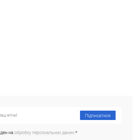
 в 1 клік
Порівняння
Купити в 1 клік
Порівняння
ане
Недоступно
В обране
Недоступно
Підписатися
оден на
обробку персональних даних.
*