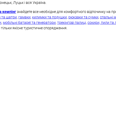
нецьк, Луцьк і вся Україна.
а кемпінг
знайдете все необхідне для комфортного відпочинку на пр
и та шатри
,
гамаки
,
килимки та подушки
,
рюкзаки та сумки
,
спальні 
и
,
мобільні батареї та генератори
,
трекінгові палиці
,
сокири, пили та
тільки якісне туристичне спорядження.