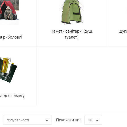
Намети санітарні (душ,
Дуги
я риболовлі
туалет)
т для намету
Показати по:
популярності
30