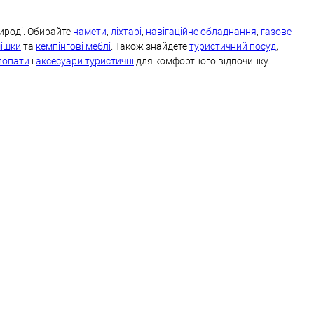
ироді. Обирайте
намети
,
ліхтарі
,
навігаційне обладнання
,
газове
мішки
та
кемпінгові меблі
. Також знайдете
туристичний посуд
,
 лопати
і
аксесуари туристичні
для комфортного відпочинку.