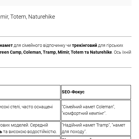
ir, Totem, Naturehike
 намет
для сімейного відпочинку чи
трекінговий
для гірських
reen Camp, Coleman, Tramp, Mimir, Totem та Naturehike
. Ось їхній
SEO-Фокус
сокі стелі, часто оснащені
"Сімейний намет Coleman",
"комфортний кемпінг".
гових моделей. Середній
"Надійний намет Tramp", "намет
ть
та високою водостійкістю.
для походу".