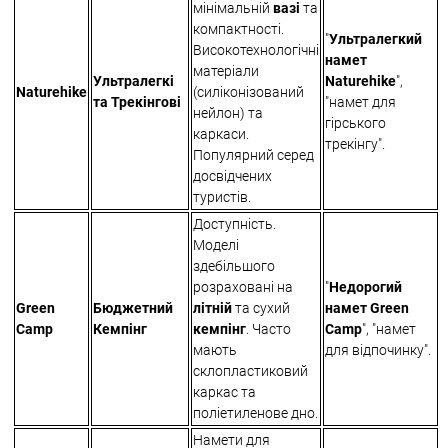
мінімальній
вазі
та
компактності.
"
Ультралегкий
Високотехнологічні
намет
матеріали
Ультралегкі
Naturehike
",
Naturehike
(силіконізований
та Трекінгові
"намет для
нейлон) та
гірського
каркаси.
трекінгу".
Популярний серед
досвідчених
туристів.
Доступність.
Моделі
здебільшого
розраховані на
"
Недорогий
Green
Бюджетний
літній
та сухий
намет Green
Camp
Кемпінг
кемпінг
. Часто
Camp
", "намет
мають
для відпочинку".
склопластиковий
каркас та
поліетиленове дно.
Намети для