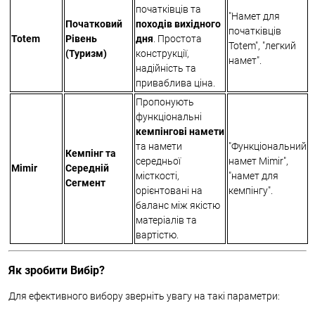
початківців та
"Намет для
Початковий
походів вихідного
початківців
Totem
Рівень
дня
. Простота
Totem", "легкий
(Туризм)
конструкції,
намет".
надійність та
приваблива ціна.
Пропонують
функціональні
кемпінгові намети
та намети
"Функціональний
Кемпінг та
середньої
намет Mimir",
Mimir
Середній
місткості,
"намет для
Сегмент
орієнтовані на
кемпінгу".
баланс між якістю
матеріалів та
вартістю.
Як зробити Вибір?
Для ефективного вибору зверніть увагу на такі параметри: