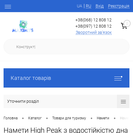
UA
RU
Вхід
Реєстрація
+38(068) 12 808 12
0
+38(097) 12 808 12
Зворотний зв'язок
Каталог товарів
Уточнити розділ
•
•
•
•
Головна
Каталог
Товари для туризму
Намети
Намети 
Намети High Peak з водостійкістю дна