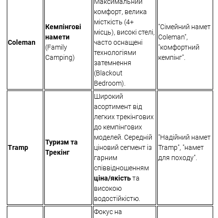
Максимальний
комфорт, велика
місткість (4+
Кемпінгові
"Сімейний намет
місць), високі стелі,
намети
Coleman",
Coleman
часто оснащені
(Family
"комфортний
технологіями
Camping)
кемпінг".
затемнення
(Blackout
Bedroom).
Широкий
асортимент від
легких трекінгових
до кемпінгових
моделей. Середній
"Надійний намет
Туризм та
Tramp
ціновий сегмент із
Tramp", "намет
Трекінг
гарним
для походу".
співвідношенням
ціна/якість
та
високою
водостійкістю.
Фокус на