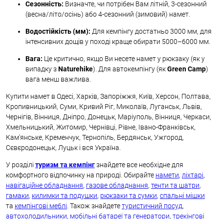
Сезонність:
Визначте, чи потрібен Вам літній, 3-сезонний
(весна/літо/осінь) або 4-сезонний (зимовий) намет.
Водостійкість (мм):
Для кемпінгу достатньо 3000 мм, для
інтенсивних дощів у поході краще обирати 5000–6000 мм.
Вага:
Це критично, якщо Ви несете намет у рюкзаку (як у
випадку з
Naturehike
). Для автокемпінгу (як
Green Camp
)
вага менш важлива.
Купити намет в Одесі, Харків, Запоріжжя, Київ, Херсон, Полтава,
Кропивницький, Суми, Кривий Ріг, Миколаїв, Луганськ, Львів,
Чернігів, Вінниця, Дніпро, Донецьк, Маріуполь, Вінниця, Черкаси,
Хмельницький, Житомир, Чернівці, Рівне, Івано-Франківськ,
Кам'янське, Кременчук, Тернопіль, Бердянськ, Ужгород,
Сєвєродонецьк, Луцьк і вся Україна.
У розділі
туризм та кемпінг
знайдете все необхідне для
комфортного відпочинку на природі. Обирайте
намети
,
ліхтарі
,
навігаційне обладнання
,
газове обладнання
,
тенти та шатри
,
гамаки
,
килимки та подушки
,
рюкзаки та сумки
,
спальні мішки
та
кемпінгові меблі
. Також знайдете
туристичний посуд
,
автохолодильники
,
мобільні батареї та генератори
,
трекінгові