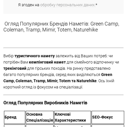
Я згоден на
обробку персональних даних.
*
Огляд Популярних Брендів Наметів: Green Camp,
Coleman, Tramp, Mimir, Totem, Naturehike
Вибір
туристичного намету
залежить від Ваших потреб: чи
потрібен Вам
кемпінговий намет
для сімейного відпочинку чи
трекінговий
для гірських походів. На ринку представлено
багато популярних брендів, серед яких виділяються
Green
Camp, Coleman, Tramp, Mimir, Totem та Naturehike
. Ось їхній
короткий огляд із фокусом на спеціалізації.
Огляд Популярних Виробників Наметів
Основна
Ключові
Бренд
SEO-Фокус
Спеціалізація
Характеристики