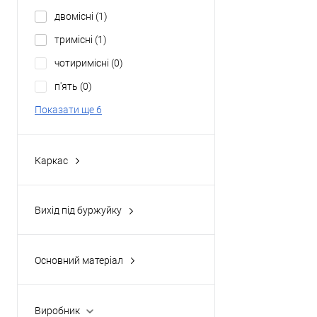
4
(0)
двомісні
(1)
6
(0)
тримісні
(1)
чотиримісні
(0)
п'ять
(0)
Показати ще 6
Каркас
автоматичний
(0)
класичний
(2)
Вихід під буржуйку
надувний
(0)
так
(0)
напівавтоматичний
(0)
Основний матеріал
Durapol
(0)
polyester
(2)
Виробник