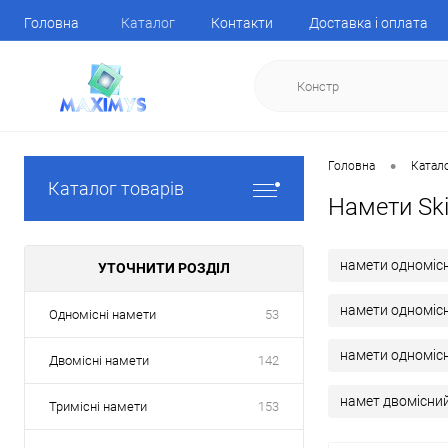
Головна
Каталог
Контакти
Доставка і оплата
•
Головна
Катал
Каталог товарів
Намети Ski
намети одномісн
УТОЧНИТИ РОЗДІЛ
намети одномісн
Одномісні намети
53
намети одномісні
Двомісні намети
142
намет двомісни
Тримісні намети
153