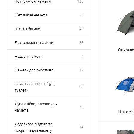
Чотиримісні намети
123
П'ятимісні намети
38
Шість і більше
43
Екстремальні намети
33
Одноміс
Надувні намети
4
Намети для риболовлі
17
Намети санітарні (душ,
28
туалет)
Дуги, стійки, кілочки для
73
наметів
П'ятимі
Додаткова підлога та
14
покриття для намету