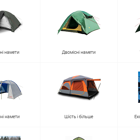
ні намети
Двомісні намети
сні намети
Шість і більше
Ек