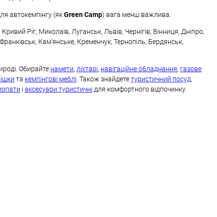
Для автокемпінгу (як
Green Camp
) вага менш важлива.
ривий Ріг, Миколаїв, Луганськ, Львів, Чернігів, Вінниця, Дніпро,
-Франківськ, Кам'янське, Кременчук, Тернопіль, Бердянськ,
ироді. Обирайте
намети
,
ліхтарі
,
навігаційне обладнання
,
газове
мішки
та
кемпінгові меблі
. Також знайдете
туристичний посуд
,
 лопати
і
аксесуари туристичні
для комфортного відпочинку.