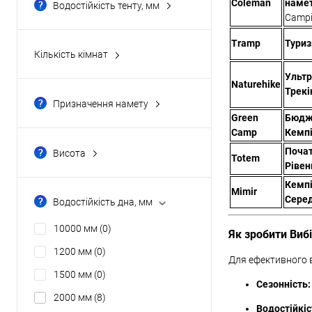
Coleman
наме
Водостійкість тенту, мм
Campi
1000 мм
(0)
10000 мм
(0)
Tramp
Туриз
Кількість кімнат
1200 мм
(0)
дві
(0)
Ультр
Naturehike
1500 мм
(0)
одна
(0)
Трекі
Призначення намету
2000 мм
(0)
три
(0)
для велотуризму
(0)
Green
Бюдж
Camp
Кемпі
Показати ще 8
чотири
(0)
для експедицій
(0)
Поча
Висота
Totem
для кемпінгу
(2)
Рівен
100 см
(1)
Кемпі
для риболовлі
(0)
102 см
(0)
Mimir
Серед
Водостійкість дна, мм
універсальні
(0)
105 см
(0)
10000 мм
(0)
Як зробити Виб
105см
(0)
1200 мм
(0)
110 см
(0)
Для ефективного в
1500 мм
(0)
Показати ще 45
Сезонність:
2000 мм
(8)
Водостійкіс