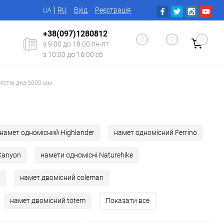
UA
RU
Вхід
Реєстрація
+38(097)1280812
0
0
0
з 9:00 до 18:00 пн-пт
з 10:00 до 16:00 сб
йкістю дна 3000 мм
намет одномісний Highlander
намет одномісний Ferrino
Canyon
намети одномісні Naturehike
й
намет двомісний coleman
намет двомісний totem
Показати все