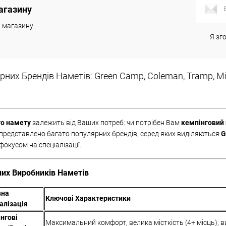
агазину
к
Порівняння
Купити в 1 клік
Порівняння
и магазину
В наявності
В обране
Недоступно
Я зг
них Брендів Наметів: Green Camp, Coleman, Tramp, Mim
го намету
залежить від Ваших потреб: чи потрібен Вам
кемпінговий
 представлено багато популярних брендів, серед яких виділяються
G
фокусом на спеціалізації.
их Виробників Наметів
вна
Ключові Характеристики
алізація
нгові
Максимальний комфорт, велика місткість (4+ місць), ви