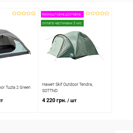
безкоштовна доставка
оплата частинами 3 міс.
Намет Skif Outdoor Tendra,
or Tuzla 2 Green
SOTTND
4 220 грн.
шт
/ шт
 кошик
Повідомити про наявність