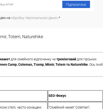
Підписатися
оден на
обробку персональних даних.
*
ir, Totem, Naturehike
 намет
для сімейного відпочинку чи
трекінговий
для гірських
reen Camp, Coleman, Tramp, Mimir, Totem та Naturehike
. Ось їхній
SEO-Фокус
сокі стелі, часто оснащені
"Сімейний намет Coleman",