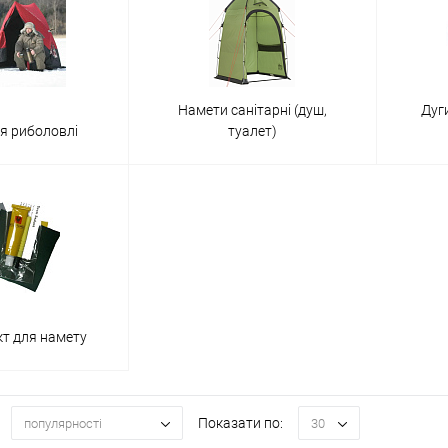
Намети санітарні (душ,
Дуги
я риболовлі
туалет)
т для намету
Показати по:
популярності
30