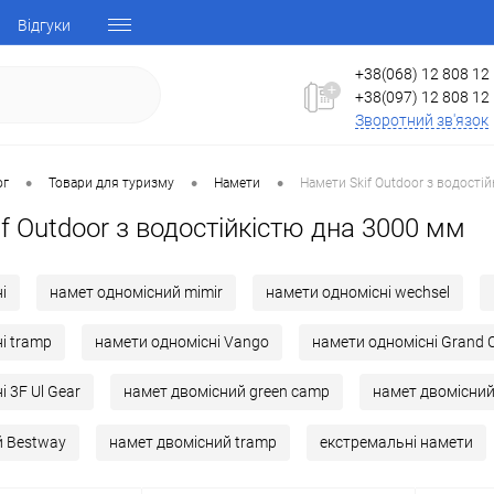
Відгуки
+38(068) 12 808 12
+38(097) 12 808 12
Зворотний зв'язок
•
•
•
ог
Товари для туризму
Намети
Намети Skif Outdoor з водості
f Outdoor з водостійкістю дна 3000 мм
і
намет одномісний mimir
намети одномісні wechsel
і tramp
намети одномісні Vango
намети одномісні Grand 
 3F Ul Gear
намет двомісний green camp
намет двомісни
й Bestway
намет двомісний tramp
екстремальні намети