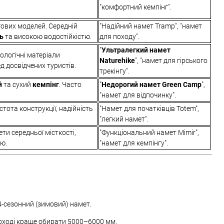
"комфортний кемпінг".
гових моделей. Середній
"Надійний намет Tramp", "намет
ть
та високою водостійкістю.
для походу".
"
Ультралегкий намет
ологічні матеріали
Naturehike
", "намет для гірського
д досвідчених туристів.
трекінгу".
й
та сухий
кемпінг
. Часто
"
Недорогий намет Green Camp
",
"намет для відпочинку".
стота конструкції, надійність
"Намет для початківців Totem",
"легкий намет".
ти середньої місткості,
"Функціональний намет Mimir",
тю.
"намет для кемпінгу".
 4-сезонний (зимовий) намет.
поході краще обирати 5000–6000 мм.