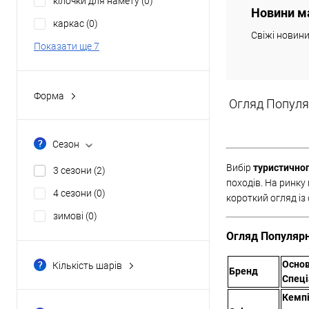
кілочки для намету
(0)
Новини м
Купити в 1 клі
каркас
(0)
Свіжі новин
В обране
Показати ще 7
Форма
Огляд Популяр
будинок
(0)
квадратна
(0)
Сезон
напівбочка
(0)
Вибір
туристично
3 сезони
(2)
нестандартна
(0)
походів. На ринку
4 сезони
(0)
короткий огляд із 
півсфера
(2)
зимові
(0)
Показати ще 2
Огляд Популярн
Осно
Кількість шарів
Бренд
Спеці
двошарові
(1)
Кемпі
одношарові
(1)