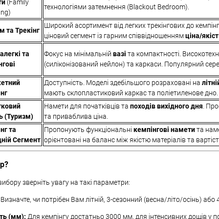
ти
(Family
технологіями затемнення (Blackout Bedroom).
ng)
Широкий асортимент від легких трекінгових до кемпін
м та Трекінг
ціновий сегмент із гарним співвідношенням
ціна/якіс
алегкі та
Фокус на мінімальній
вазі
та компактності. Високотехн
нгові
(силіконізований нейлон) та каркаси. Популярний сере
етний
Доступність. Моделі здебільшого розраховані на
літні
нг
мають склопластиковий каркас та поліетиленове дно.
тковий
Намети для початківців та
походів вихідного дня
. Про
ь (Туризм)
та приваблива ціна.
нг та
Пропонують функціональні
кемпінгові намети
та наме
ній Сегмент
орієнтовані на баланс між якістю матеріалів та вартіс
ір?
ибору зверніть увагу на такі параметри:
Визначте, чи потрібен Вам літній, 3-сезонний (весна/літо/осінь) або
ть (мм):
Для кемпінгу достатньо 3000 мм, для інтенсивних дощів у 