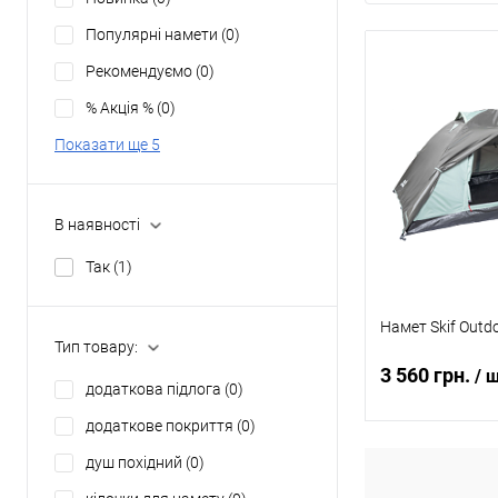
Популярні намети
(0)
Рекомендуємо
(0)
% Акція %
(0)
Показати ще 5
В наявності
Так
(1)
Намет Skif Outdo
Тип товару:
3 560 грн.
/ 
додаткова підлога
(0)
додаткове покриття
(0)
душ похідний
(0)
В