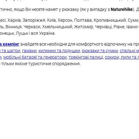
тично, якщо Ви несете намет у рюкзаку (як у випадку з
Naturehike
). 
сі, Харків, Запоріжжя, Київ, Херсон, Полтава, Кропивницький, Суми, К
ь, Вінниця, Черкаси, Хмельницький, Житомир, Чернівці, Рівне, Івано
нецьк, Луцьк і вся Україна.
а кемпінг
знайдете все необхідне для комфортного відпочинку на пр
и та шатри
,
гамаки
,
килимки та подушки
,
рюкзаки та сумки
,
спальні 
и
,
мобільні батареї та генератори
,
трекінгові палиці
,
сокири, пили та
тільки якісне туристичне спорядження.