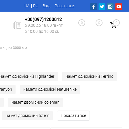
UA
RU
Вхід
Реєстрація
+38(097)1280812
0
0
0
з 9:00 до 18:00 пн-пт
з 10:00 до 16:00 сб
стю дна 3000 мм
намет одномісний Highlander
намет одномісний Ferrino
Canyon
намети одномісні Naturehike
й
намет двомісний coleman
намет двомісний totem
Показати все