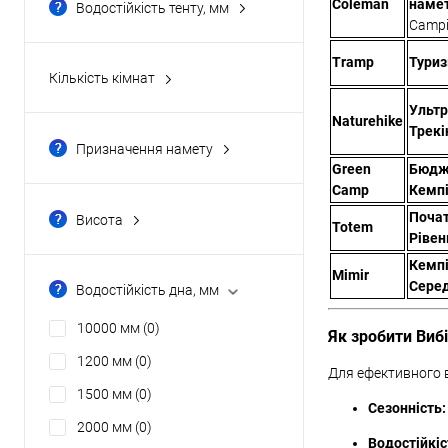
Coleman
наме
Водостійкість тенту, мм
Campi
1000 мм
(0)
10000 мм
(0)
Tramp
Туриз
Кількість кімнат
1200 мм
(0)
дві
(0)
Ультр
Naturehike
1500 мм
(0)
одна
(3)
Трекі
Призначення намету
2000 мм
(0)
три
(0)
для велотуризму
(3)
Green
Бюдж
Camp
Кемпі
Показати ще 8
чотири
(0)
для експедицій
(0)
Поча
Висота
Totem
для кемпінгу
(0)
Рівен
100 см
(0)
Кемпі
для риболовлі
(0)
102 см
(0)
Mimir
Серед
Водостійкість дна, мм
універсальні
(0)
105 см
(3)
10000 мм
(0)
Як зробити Виб
105см
(0)
1200 мм
(0)
110 см
(0)
Для ефективного в
1500 мм
(0)
Показати ще 45
Сезонність:
2000 мм
(0)
Водостійкіс