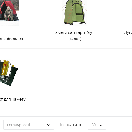
Намети санітарні (душ,
Дуги
я риболовлі
туалет)
т для намету
Показати по:
популярності
30