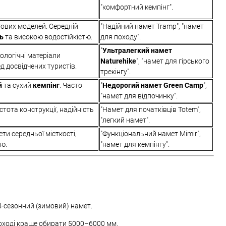
"комфортний кемпінг".
гових моделей. Середній
"Надійний намет Tramp", "намет
ть
та високою водостійкістю.
для походу".
"
Ультралегкий намет
ологічні матеріали
Naturehike
", "намет для гірського
д досвідчених туристів.
трекінгу".
й
та сухий
кемпінг
. Часто
"
Недорогий намет Green Camp
",
"намет для відпочинку".
стота конструкції, надійність
"Намет для початківців Totem",
"легкий намет".
ти середньої місткості,
"Функціональний намет Mimir",
тю.
"намет для кемпінгу".
 4-сезонний (зимовий) намет.
поході краще обирати 5000–6000 мм.