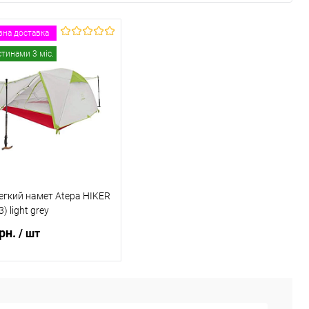
на доставка
стинами 3 міс.
гкий намет Atepa HIKER
3) light grey
грн.
/ шт
ідомити про наявність