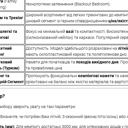
ти
(Family
технологіями затемнення (Blackout Bedroom).
ng)
Широкий асортимент від легких трекінгових до кемпін
м та Трекінг
ціновий сегмент із гарним співвідношенням
ціна/якіс
алегкі та
Фокус на мінімальній
вазі
та компактності. Високотехн
нгові
(силіконізований нейлон) та каркаси. Популярний сере
етний
Доступність. Моделі здебільшого розраховані на
літні
нг
мають склопластиковий каркас та поліетиленове дно.
тковий
Намети для початківців та
походів вихідного дня
. Про
ь (Туризм)
та приваблива ціна.
нг та
Пропонують функціональні
кемпінгові намети
та наме
ній Сегмент
орієнтовані на баланс між якістю матеріалів та вартіс
ір?
ибору зверніть увагу на такі параметри:
Визначте, чи потрібен Вам літній, 3-сезонний (весна/літо/осінь) або
ть (мм):
Для кемпінгу достатньо 3000 мм, для інтенсивних дощів у 