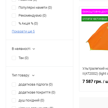
Популярні намети
(0)
безкоштовна дост
Рекомендуємо
(0)
оплата частинами 
% Акція %
(0)
Показати ще 5
В наявності
Так
(0)
Ультралегкий н
II(AT2002) (light
Тип товару:
7 587 грн.
/ 
додаткова підлога
(0)
додаткове покриття
(0)
душ похідний
(0)
Повідомит