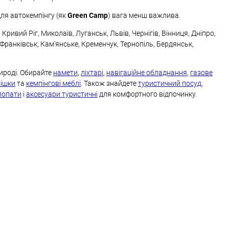
Для автокемпінгу (як
Green Camp
) вага менш важлива.
ривий Ріг, Миколаїв, Луганськ, Львів, Чернігів, Вінниця, Дніпро,
-Франківськ, Кам'янське, Кременчук, Тернопіль, Бердянськ,
ироді. Обирайте
намети
,
ліхтарі
,
навігаційне обладнання
,
газове
мішки
та
кемпінгові меблі
. Також знайдете
туристичний посуд
,
 лопати
і
аксесуари туристичні
для комфортного відпочинку.