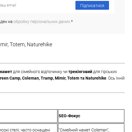
Підписатися
 в 1 клік
Порівняння
ане
Недоступно
оден на
обробку персональних даних.
*
ir, Totem, Naturehike
 намет
для сімейного відпочинку чи
трекінговий
для гірських
reen Camp, Coleman, Tramp, Mimir, Totem та Naturehike
. Ось їхній
SEO-Фокус
сокі стелі, часто оснащені
"Сімейний намет Coleman",