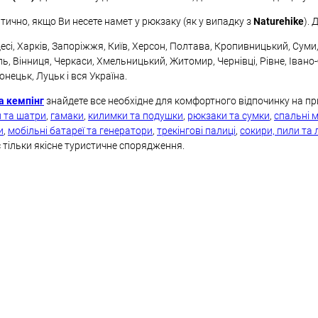
тично, якщо Ви несете намет у рюкзаку (як у випадку з
Naturehike
). 
сі, Харків, Запоріжжя, Київ, Херсон, Полтава, Кропивницький, Суми, К
ь, Вінниця, Черкаси, Хмельницький, Житомир, Чернівці, Рівне, Івано
нецьк, Луцьк і вся Україна.
а кемпінг
знайдете все необхідне для комфортного відпочинку на пр
и та шатри
,
гамаки
,
килимки та подушки
,
рюкзаки та сумки
,
спальні 
и
,
мобільні батареї та генератори
,
трекінгові палиці
,
сокири, пили та
тільки якісне туристичне спорядження.