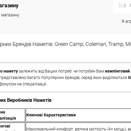
агазину
к
Порівняння
Купити в 1 клік
Порівняння
Купити
и магазину
Недоступно
В обране
Недоступно
В обр
Я зг
них Брендів Наметів: Green Camp, Coleman, Tramp, Mim
го намету
залежить від Ваших потреб: чи потрібен Вам
кемпінговий
 представлено багато популярних брендів, серед яких виділяються
G
фокусом на спеціалізації.
их Виробників Наметів
вна
Ключові Характеристики
алізація
нгові
Максимальний комфорт, велика місткість (4+ місць), ви