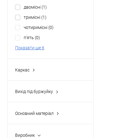
4
(0)
двомісні
(1)
6
(0)
тримісні
(1)
чотиримісні
(0)
п'ять
(0)
Показати ще 6
Каркас
автоматичний
(0)
класичний
(3)
Вихід під буржуйку
надувний
(0)
так
(0)
напівавтоматичний
(0)
Основний матеріал
Durapol
(0)
polyester
(3)
Виробник