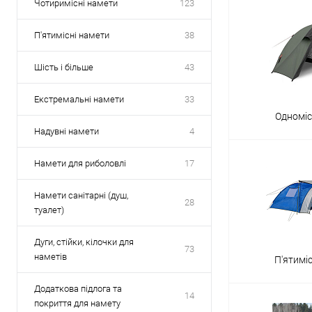
Чотиримісні намети
123
П'ятимісні намети
38
Шість і більше
43
Екстремальні намети
33
Одноміс
Надувні намети
4
Намети для риболовлі
17
Намети санітарні (душ,
28
туалет)
Дуги, стійки, кілочки для
73
наметів
П'ятимі
Додаткова підлога та
14
покриття для намету