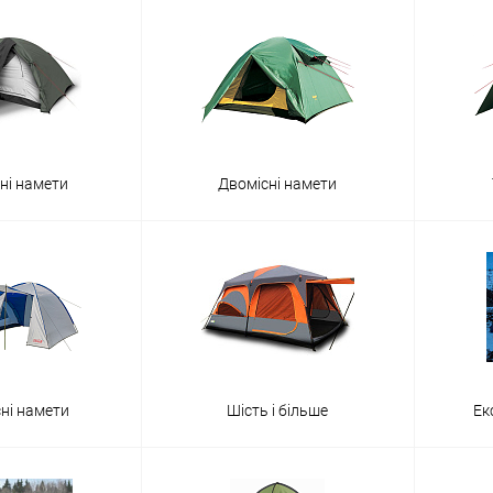
ні намети
Двомісні намети
сні намети
Шість і більше
Ек