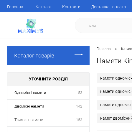
Головна
Каталог
Контакти
Доставка і оплата
•
Головна
Катал
Каталог товарів
Намети Ki
намети одномісн
УТОЧНИТИ РОЗДІЛ
намети одномісн
Одномісні намети
53
намети одномісні
Двомісні намети
142
намет двомісни
Тримісні намети
153