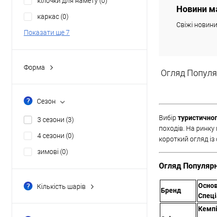
кілочки для намету
(0)
Новини м
Купити в 1 клі
каркас
(0)
Свіжі новин
В обране
Показати ще 7
Форма
Огляд Популяр
будинок
(0)
квадратна
(0)
Сезон
напівбочка
(0)
Вибір
туристично
3 сезони
(3)
нестандартна
(0)
походів. На ринку
4 сезони
(0)
короткий огляд із 
півсфера
(3)
зимові
(0)
Показати ще 2
Огляд Популярн
Осно
Кількість шарів
Бренд
Спеці
двошарові
(3)
Кемпі
одношарові
(0)