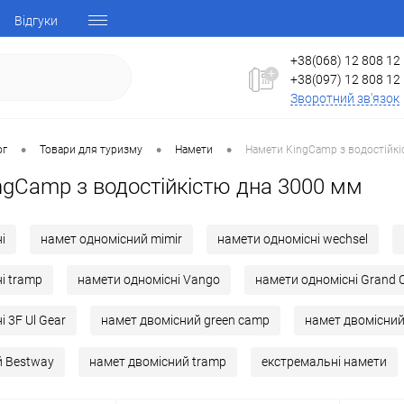
Відгуки
+38(068) 12 808 12
+38(097) 12 808 12
Зворотний зв'язок
•
•
•
ог
Товари для туризму
Намети
Намети KingCamp з водостійкі
ngCamp з водостійкістю дна 3000 мм
і
намет одномісний mimir
намети одномісні wechsel
і tramp
намети одномісні Vango
намети одномісні Grand 
 3F Ul Gear
намет двомісний green camp
намет двомісни
й Bestway
намет двомісний tramp
екстремальні намети