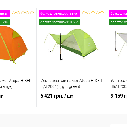
авка
безкоштовна доставка
безкоштов
3 міс.
оплата частинами 3 міс.
оплата ча
амет Atepa HIKER
Ультралегкий намет Atepa HIKER
Ультрале
 orange)
I (AT2001) (light green)
III(AT200
6 421 грн.
9 159 
шт
/ шт
и про наявність
Повідомити про наявність
Пов