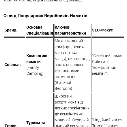
короткий огляд із фокусом на спеціалізації.
Огляд Популярних Виробників Наметів
Основна
Ключові
Бренд
SEO-Фокус
Спеціалізація
Характеристики
Максимальний
комфорт, велика
місткість (4+
Кемпінгові
"Сімейний намет
місць), високі стелі,
намети
Coleman",
Coleman
часто оснащені
(Family
"комфортний
технологіями
Camping)
кемпінг".
затемнення
(Blackout
Bedroom).
Широкий
асортимент від
легких трекінгових
до кемпінгових
моделей. Середній
"Надійний намет
Туризм та
Tramp
ціновий сегмент із
Tramp", "намет