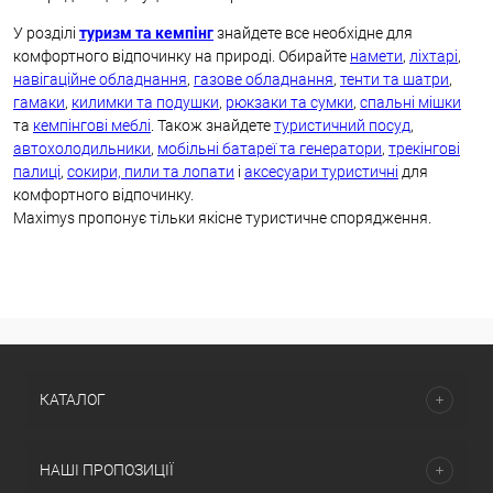
У розділі
туризм та кемпінг
знайдете все необхідне для
комфортного відпочинку на природі. Обирайте
намети
,
ліхтарі
,
навігаційне обладнання
,
газове обладнання
,
тенти та шатри
,
гамаки
,
килимки та подушки
,
рюкзаки та сумки
,
спальні мішки
та
кемпінгові меблі
. Також знайдете
туристичний посуд
,
автохолодильники
,
мобільні батареї та генератори
,
трекінгові
палиці
,
сокири, пили та лопати
і
аксесуари туристичні
для
комфортного відпочинку.
Maximys пропонує тільки якісне туристичне спорядження.
КАТАЛОГ
НАШІ ПРОПОЗИЦІЇ