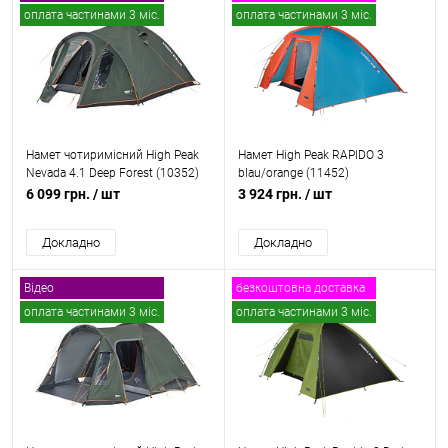
оплата частинами 3 міс.
оплата частинами 3 міс.
безкоштовна доставка
Намет чотиримісний High Peak
Намет High Peak RAPIDO 3
Nevada 4.1 Deep Forest (10352)
blau/orange (11452)
6 099 грн.
/ шт
3 924 грн.
/ шт
Докладно
Докладно
Відео
безкоштовна доставка
оплата частинами 3 міс.
оплата частинами 3 міс.
безкоштовна доставка