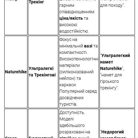
Трекінг
гарним
для походу".
співвідношенням
ціна/якість
та
високою
водостійкістю.
Фокус на
мінімальній
вазі
та
компактності.
"
Ультралегкий
Високотехнологічні
намет
матеріали
Ультралегкі
Naturehike
",
Naturehike
(силіконізований
та Трекінгові
"намет для
нейлон) та
гірського
каркаси.
трекінгу".
Популярний серед
досвідчених
туристів.
Доступність.
Моделі
здебільшого
розраховані на
"
Недорогий