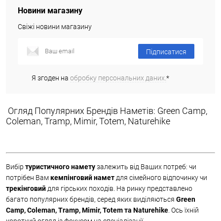
Новини магазину
Свіжі новини магазину
Підписатися
Я згоден на
обробку персональних даних.
*
Огляд Популярних Брендів Наметів: Green Camp,
Coleman, Tramp, Mimir, Totem, Naturehike
Вибір
туристичного намету
залежить від Ваших потреб: чи
потрібен Вам
кемпінговий намет
для сімейного відпочинку чи
трекінговий
для гірських походів. На ринку представлено
багато популярних брендів, серед яких виділяються
Green
Camp, Coleman, Tramp, Mimir, Totem та Naturehike
. Ось їхній