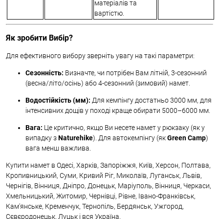
матеріалів та
вартістю.
Як зробити Вибір?
Для ефективного вибору зверніть увагу на такі параметри:
Сезонність:
Визначте, чи потрібен Вам літній, 3-сезонний
(весна/літо/осінь) або 4-сезонний (зимовий) намет.
Водостійкість (мм):
Для кемпінгу достатньо 3000 мм, для
інтенсивних дощів у поході краще обирати 5000–6000 мм.
Вага:
Це критично, якщо Ви несете намет у рюкзаку (як у
випадку з
Naturehike
). Для автокемпінгу (як
Green Camp
)
вага менш важлива.
Купити намет в Одесі, Харків, Запоріжжя, Київ, Херсон, Полтава,
Кропивницький, Суми, Кривий Ріг, Миколаїв, Луганськ, Львів,
Чернігів, Вінниця, Дніпро, Донецьк, Маріуполь, Вінниця, Черкаси,
Хмельницький, Житомир, Чернівці, Рівне, Івано-Франківськ,
Кам'янське, Кременчук, Тернопіль, Бердянськ, Ужгород,
Сєвєродонецьк, Луцьк і вся Україна.