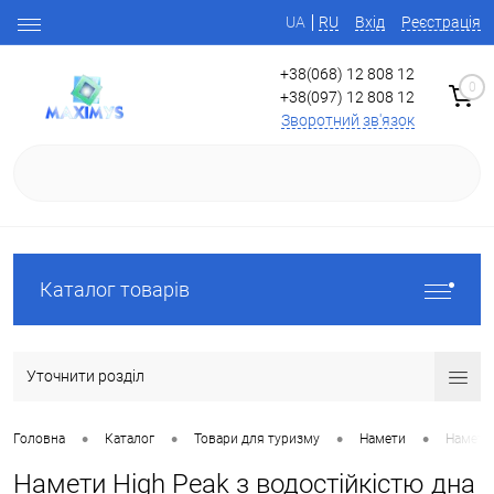
UA
RU
Вхід
Реєстрація
+38(068) 12 808 12
0
+38(097) 12 808 12
Зворотний зв'язок
Каталог товарів
Уточнити розділ
•
•
•
•
Головна
Каталог
Товари для туризму
Намети
Намети 
Намети High Peak з водостійкістю дна