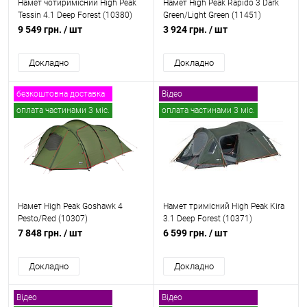
Намет чотиримісний High Peak
Намет High Peak Rapido 3 Dark
Tessin 4.1 Deep Forest (10380)
Green/Light Green (11451)
9 549 грн.
/ шт
3 924 грн.
/ шт
Докладно
Докладно
безкоштовна доставка
Відео
оплата частинами 3 міс.
оплата частинами 3 міс.
безкоштовна доставка
Намет High Peak Goshawk 4
Намет тримісний High Peak Kira
Pesto/Red (10307)
3.1 Deep Forest (10371)
7 848 грн.
/ шт
6 599 грн.
/ шт
Докладно
Докладно
Відео
Відео