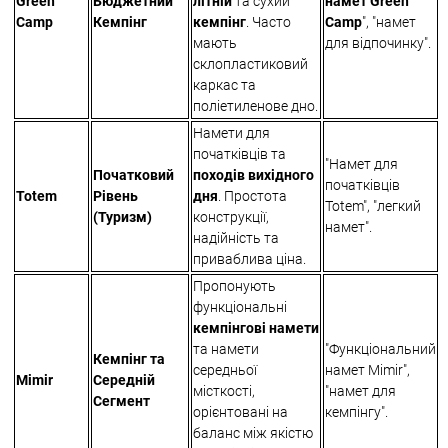
Green
Бюджетний
літній
та сухий
намет Green
Camp
Кемпінг
кемпінг
. Часто
Camp
", "намет
мають
для відпочинку".
склопластиковий
каркас та
поліетиленове дно.
Намети для
початківців та
"Намет для
Початковий
походів вихідного
початківців
Totem
Рівень
дня
. Простота
Totem", "легкий
(Туризм)
конструкції,
намет".
надійність та
приваблива ціна.
Пропонують
функціональні
кемпінгові намети
та намети
"Функціональний
Кемпінг та
середньої
намет Mimir",
Mimir
Середній
місткості,
"намет для
Сегмент
орієнтовані на
кемпінгу".
баланс між якістю