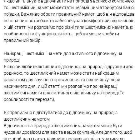
Якщо ви плануєте відпочивати на природі з великою компанією,
то шестимісний намет може стати незамінним атрибутом вашої
поїздки. Важливо обрати правильний намет, щоб він відповідав
всім вашим потребам та забезпечував комфортний відпочинок.
У цій статті ми розповімо про різні типи шестимісних наметів, їх
особливості та функціональність, щоб ви могли зробити
правильний вибір.
Найкращі шестимісні намети для активного відпочинку на
природі
Якщо ви любите активний відпочинок на природі з друзями або
родиною, то шестимісний намет може стати найкращим
варіантом для зручного проживання та відпочинку після
насиченого дня. У цій статті ми розповімо про найкращі
шестимісні намети для активного відпочинку на природі, їх
особливості та переваги.
Як правильно підготуватися до відпочинку на природі з
шестимісним наметом
Відпочинок на природі з шестимісним наметом може бути
чудовим досвідом для вас та вашої компанії. Але для того, щоб
все пройшло гладко, важливо правильно підготуватися до