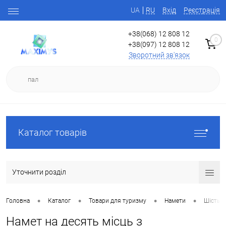
UA
RU
Вхід
Реєстрація
+38(068) 12 808 12
0
+38(097) 12 808 12
Зворотний зв'язок
Каталог товарів
Уточнити розділ
•
•
•
•
Головна
Каталог
Товари для туризму
Намети
Шість і
Намет на десять місць з