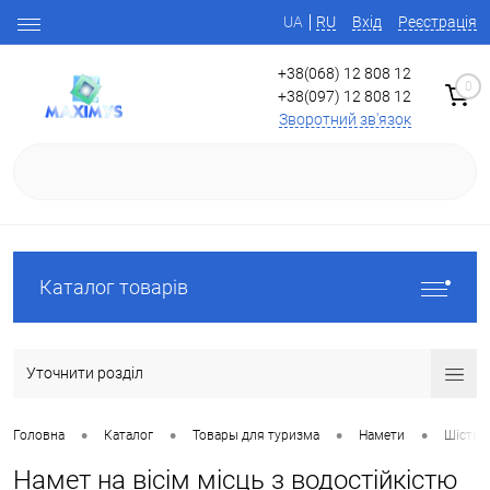
UA
RU
Вхід
Реєстрація
+38(068) 12 808 12
0
+38(097) 12 808 12
Зворотний зв'язок
Каталог товарів
Уточнити розділ
•
•
•
•
Головна
Каталог
Товары для туризма
Намети
Шість і
Намет на вісім місць з водостійкістю