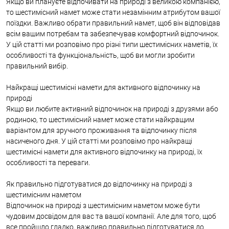
Якщо ви плануєте відпочивати на природі з великою компанією,
то шестимісний намет може стати незамінним атрибутом вашої
поїздки. Важливо обрати правильний намет, щоб він відповідав
всім вашим потребам та забезпечував комфортний відпочинок.
У цій статті ми розповімо про різні типи шестимісних наметів, їх
особливості та функціональність, щоб ви могли зробити
правильний вибір.
Найкращі шестимісні намети для активного відпочинку на
природі
Якщо ви любите активний відпочинок на природі з друзями або
родиною, то шестимісний намет може стати найкращим
варіантом для зручного проживання та відпочинку після
насиченого дня. У цій статті ми розповімо про найкращі
шестимісні намети для активного відпочинку на природі, їх
особливості та переваги.
Як правильно підготуватися до відпочинку на природі з
шестимісним наметом
Відпочинок на природі з шестимісним наметом може бути
чудовим досвідом для вас та вашої компанії. Але для того, щоб
все пройшло гладко, важливо правильно підготуватися до