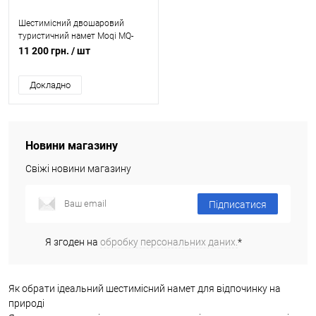
Шестимісний двошаровий
туристичний намет Moqi MQ-
1127
11 200 грн.
/ шт
Докладно
Новини магазину
Свіжі новини магазину
Підписатися
Я згоден на
обробку персональних даних.
*
Як обрати ідеальний шестимісний намет для відпочинку на
природі