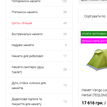
Чотиримісні намети
123
П'ятимісні намети
38
Сортувати по:
Шість і більше
43
оплата частинами 
Екстремальні намети
33
безкоштовна дост
Надувні намети
4
Намети для риболовлі
17
Намети санітарні (душ,
28
туалет)
Дуги, стійки, кілочки для
73
наметів
Намет Vango Lon
Herbal (TEQLON
Додаткова підлога та
14
17 616 грн.
/
покриття для намету