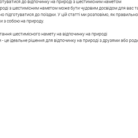
отуватися до відпочинку на природі з шестимісним наметом
роді з шестимісним наметом може бути чудовим досвідом для вас та 
 підготуватися до поїздки. У цій статті ми розповімо, як правильн
ти з собою на природу.
тання шестимісного намету на відпочинку на природі
 - це ідеальне рішення для відпочинку на природі з друзями або род