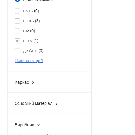
4
(0)
п'ять
(0)
6
(0)
шість
(3)
сім
(0)
вісім
(1)
дев'ять
(0)
Показати ще 1
Каркас
автоматичний
(0)
класичний
(1)
Основний матеріал
надувний
(0)
polyester
(1)
оксфорд
(0)
Виробник