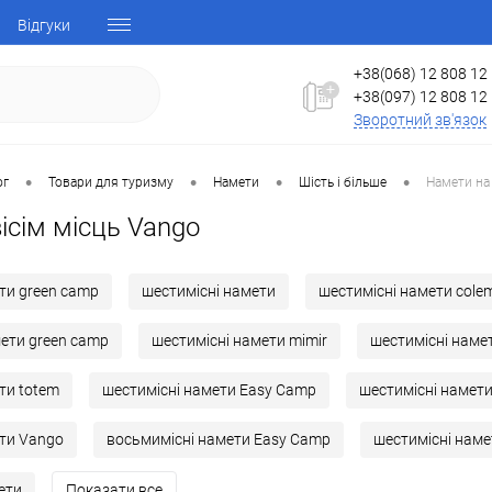
Відгуки
+38(068) 12 808 12
+38(097) 12 808 12
Зворотний зв'язок
•
•
•
•
ог
Товари для туризму
Намети
Шість і більше
Намети на 
ісім місць Vango
ти green camp
шестимісні намети
шестимісні намети cole
ети green camp
шестимісні намети mimir
шестимісні наме
ти totem
шестимісні намети Easy Camp
шестимісні намети
ети Vango
восьмимісні намети Easy Camp
шестимісні наме
ети
Показати все