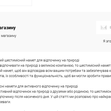
и про наявність
агазину
к
Порівняння
и магазину
Недоступно
Я зг
ий шестимісний намет для відпочинку на природі
відпочивати на природі з великою компанією, то шестимісний наме
 намет, щоб він відповідав всім вашим потребам та забезпечував ко
ів, їх особливості та функціональність, щоб ви могли зробити прави
ні намети для активного відпочинку на природі
ктивний відпочинок на природі з друзями або родиною, то шестимі
починку після насиченого дня. У цій статті ми розповімо про найкра
реваги.