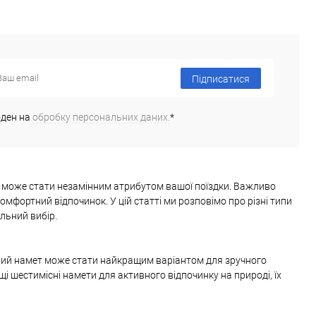
Підписатися
оден на
обробку персональних даних.
*
т може стати незамінним атрибутом вашої поїздки. Важливо
мфортний відпочинок. У цій статті ми розповімо про різні типи
льний вибір.
сний намет може стати найкращим варіантом для зручного
щі шестимісні намети для активного відпочинку на природі, їх