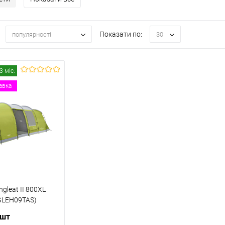
Показати по:
популярності
30
3 міс.
авка
gleat II 800XL
GLEH09TAS)
 шт