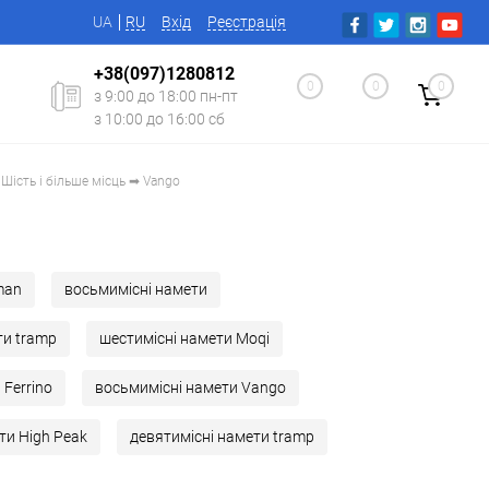
UA
RU
Вхід
Реєстрація
+38(097)1280812
0
0
0
з 9:00 до 18:00 пн-пт
з 10:00 до 16:00 сб
Шість і більше місць ➡ Vango
man
восьмимісні намети
ти tramp
шестимісні намети Moqi
 Ferrino
восьмимісні намети Vango
ти High Peak
девятимісні намети tramp