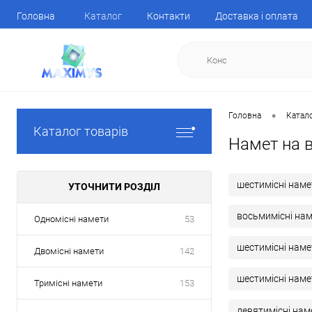
Головна
Каталог
Контакти
Доставка і оплата
•
Головна
Катал
Каталог товарів
Намет на в
шестимісні наме
УТОЧНИТИ РОЗДІЛ
восьмимісні нам
Одномісні намети
53
шестимісні наме
Двомісні намети
142
шестимісні нам
Тримісні намети
153
девятимісні нам