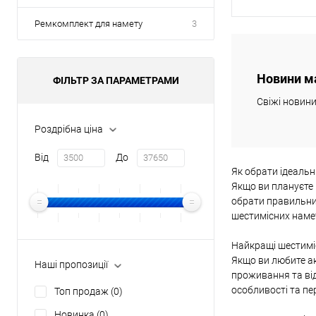
Ремкомплект для намету
3
Повідомит
Новини м
ФІЛЬТР ЗА ПАРАМЕТРАМИ
Купити в 1 клі
Свіжі новин
В обране
Роздрібна ціна
Від
До
Як обрати ідеальн
Якщо ви плануєте 
обрати правильний
шестимісних намет
Найкращі шестиміс
Якщо ви любите а
Наші пропозиції
проживання та від
особливості та пе
Топ продаж
(0)
Новинка
(0)