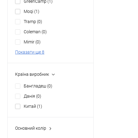
GreenCamp
(1)
Moqi
(1)
Tramp
(0)
Coleman
(0)
Mimir
(0)
Показати ще 8
Країна виробник
Бангладеш
(0)
Данія
(0)
Китай
(1)
Основний колір
зелений
(1)