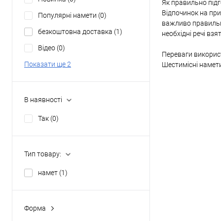
Як правильно підг
Відпочинок на при
Популярні намети
(0)
важливо правильно
безкоштовна доставка
(1)
необхідні речі взя
Відео
(0)
Переваги викорис
Показати ще 2
Шестимісні намети
В наявності
Так
(0)
Тип товару:
намет
(1)
Форма
будинок
(0)