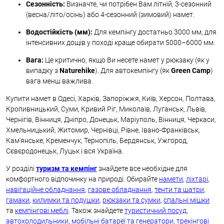
Сезонність:
Визначте, чи потрібен Вам літній, 3-сезонний
(весна/літо/осінь) або 4-сезонний (зимовий) намет.
Водостійкість (мм):
Для кемпінгу достатньо 3000 мм, для
інтенсивних дощів у поході краще обирати 5000–6000 мм.
Вага:
Це критично, якщо Ви несете намет у рюкзаку (як у
випадку з
Naturehike
). Для автокемпінгу (як
Green Camp
)
вага менш важлива.
Купити намет в Одесі, Харків, Запоріжжя, Київ, Херсон, Полтава,
Кропивницький, Суми, Кривий Ріг, Миколаїв, Луганськ, Львів,
Чернігів, Вінниця, Дніпро, Донецьк, Маріуполь, Вінниця, Черкаси,
Хмельницький, Житомир, Чернівці, Рівне, Івано-Франківськ,
Кам'янське, Кременчук, Тернопіль, Бердянськ, Ужгород,
Сєвєродонецьк, Луцьк і вся Україна.
У розділі
туризм та кемпінг
знайдете все необхідне для
комфортного відпочинку на природі. Обирайте
намети
,
ліхтарі
,
навігаційне обладнання
,
газове обладнання
,
тенти та шатри
,
гамаки
,
килимки та подушки
,
рюкзаки та сумки
,
спальні мішки
та
кемпінгові меблі
. Також знайдете
туристичний посуд
,
автохолодильники
,
мобільні батареї та генератори
,
трекінгові