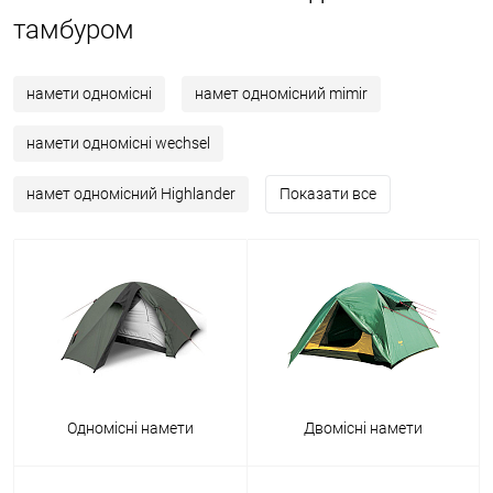
тамбуром
намети одномісні
намет одномісний mimir
намети одномісні wechsel
намет одномісний Highlander
Показати все
Одномісні намети
Двомісні намети