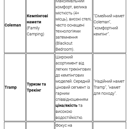
Максимальний
комфорт, велика
місткість (4+
Кемпінгові
"Сімейний намет
місць), високі стелі,
намети
Coleman",
Coleman
часто оснащені
(Family
"комфортний
технологіями
Camping)
кемпінг".
затемнення
(Blackout
Bedroom).
Широкий
асортимент від
легких трекінгових
до кемпінгових
моделей. Середній
"Надійний намет
Туризм та
Tramp
ціновий сегмент із
Tramp", "намет
Трекінг
гарним
для походу".
співвідношенням
ціна/якість
та
високою
водостійкістю.
Фокус на