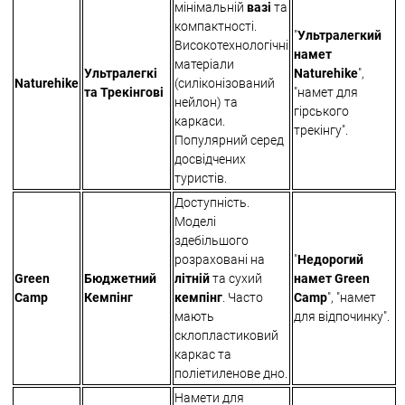
мінімальній
вазі
та
компактності.
"
Ультралегкий
Високотехнологічні
намет
матеріали
Ультралегкі
Naturehike
",
Naturehike
(силіконізований
та Трекінгові
"намет для
нейлон) та
гірського
каркаси.
трекінгу".
Популярний серед
досвідчених
туристів.
Доступність.
Моделі
здебільшого
розраховані на
"
Недорогий
Green
Бюджетний
літній
та сухий
намет Green
Camp
Кемпінг
кемпінг
. Часто
Camp
", "намет
мають
для відпочинку".
склопластиковий
каркас та
поліетиленове дно.
Намети для