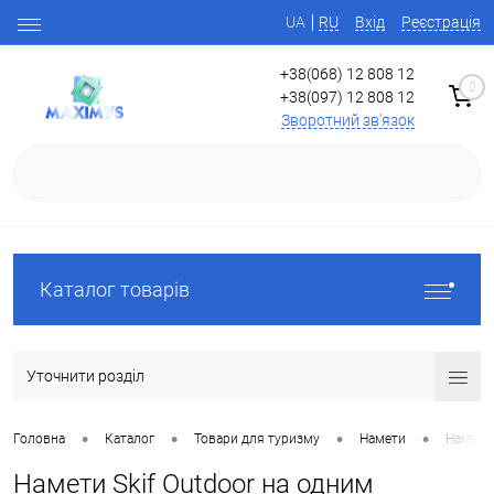
UA
RU
Вхід
Реєстрація
+38(068) 12 808 12
0
+38(097) 12 808 12
Зворотний зв'язок
Каталог товарів
Уточнити розділ
•
•
•
•
Головна
Каталог
Товари для туризму
Намети
Намети 
Намети Skif Outdoor на одним