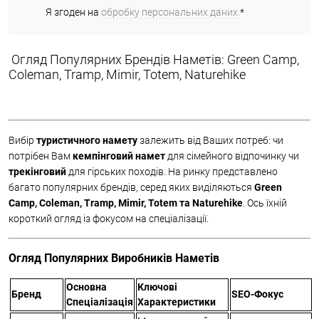
Я згоден на
обробку персональних даних.
*
Огляд Популярних Брендів Наметів: Green Camp,
Coleman, Tramp, Mimir, Totem, Naturehike
Вибір
туристичного намету
залежить від Ваших потреб: чи
потрібен Вам
кемпінговий намет
для сімейного відпочинку чи
трекінговий
для гірських походів. На ринку представлено
багато популярних брендів, серед яких виділяються
Green
Camp, Coleman, Tramp, Mimir, Totem та Naturehike
. Ось їхній
короткий огляд із фокусом на спеціалізації.
Огляд Популярних Виробників Наметів
Основна
Ключові
Бренд
SEO-Фокус
Спеціалізація
Характеристики