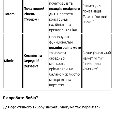
початківців та
"Намет для
Початковий
походів вихідного
початківців
Totem
Рівень
дня
. Простота
Totem", "легкий
(Туризм)
конструкції,
намет".
надійність та
приваблива ціна.
Пропонують
функціональні
кемпінгові намети
та намети
"Функціональний
Кемпінг та
середньої
намет Mimir",
Mimir
Середній
місткості,
"намет для
Сегмент
орієнтовані на
кемпінгу".
баланс між якістю
матеріалів та
вартістю.
Як зробити Вибір?
Для ефективного вибору зверніть увагу на такі параметри: