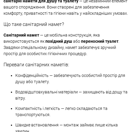
санітарні намети для душу та туалету
— це незамінний елемент
вашого спорядження. Вони створені для забезпечення
комфорту, приватності та гігієни навіть у найскладніших умовах.
Що таке санітарний намет?
Санітарний намет
— це мобільна конструкція, яка
використовується як
похідний душ
або
переносний туалет
.
Завдяки спеціальному дизайну, намет забезпечує зручний
простір для особистих гігієнічних процедур.
Переваги санітарних наметів:
Конфіденційність — забезпечують особистий простір для
душу або туалету.
Водовідштовхувальні матеріали — захищають від дощу та
вітру.
Компактність і легкість — легко складаються та
транспортуються.
Швидке встановлення — монтаж займає лише кілька
хвилин.