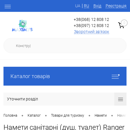
UA
RU
Вхід
Реєстрація
+38(068) 12 808 12
0
+38(097) 12 808 12
Зворотний зв'язок
Каталог товарів
Уточнити розділ
•
•
•
•
Головна
Каталог
Товари для туризму
Намети
Намети 
Намети санітарні (душ, туалет) Ranger