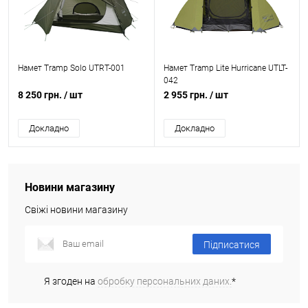
Намет Tramp Solo UTRT-001
Намет Tramp Lite Hurricane UTLT-
042
8 250 грн.
/ шт
2 955 грн.
/ шт
Докладно
Докладно
Новини магазину
Свіжі новини магазину
Підписатися
Я згоден на
обробку персональних даних.
*