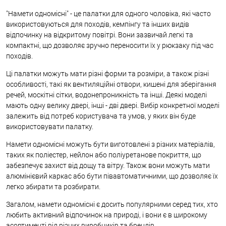
"Намети одномісні" - це палатки для одного чоловіка, які часто
використовуються для походів, кемпінгу та інших видів
відпочинку на відкритому повітрі. Вони зазвичай легкі та
компактні, що дозволяє зручно переносити їх у рюкзаку під час
походів.
Ці палатки можуть мати різні форми та розміри, а також різні
особливості, такі як вентиляційні отвори, кишені для зберігання
речей, москітні сітки, водонепроникність та інші. Деякі моделі
мають одну велику двері, інші - дві двері. Вибір конкретної моделі
залежить від потреб користувача та умов, у яких він буде
використовувати палатку.
Намети одномісні можуть бути виготовлені з різних матеріалів,
таких як поліестер, нейлон або поліуретанове покриття, що
забезпечує захист від дощу та вітру. Також вони можуть мати
алюмінієвий каркас або бути півавтоматичними, що дозволяє їх
легко збирати та розбирати.
Загалом, намети одномісні є досить популярними серед тих, хто
любить активний відпочинок на природі, і вони є в широкому
асортименті від різних виробників та брендів.