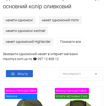
основний колір оливковий
намети одномісні
намет одномісний mimir
намети одномісні wechsel
намет одномісний Highlander
Показати все
Замовити одномісний намет в інтернет-магазині
maximys.com.ua по ☎ 097 12 808 12
Фільтр
популярності
безкоштовна доставка
безкоштовна доставка
Новинка
оплата частинами 3 міс.