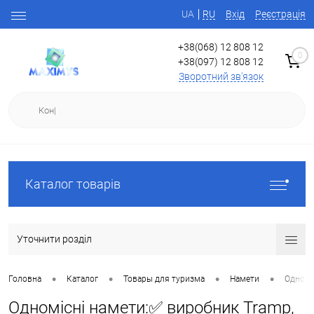
UA
RU
Вхід
Реєстрація
+38(068) 12 808 12
0
+38(097) 12 808 12
Зворотний зв'язок
Каталог товарів
Уточнити розділ
•
•
•
•
Головна
Каталог
Товары для туризма
Намети
Одномі
Одномісні намети:✅ виробник Tramp,